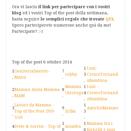
Ora vi lascio
il link per partecipare con i vostri
blog
ed i vostri Top of the post della settimana,
basta seguire
le semplici regole che trovate
QUI
.
Spero parteciperete numerose anche qui da me!
Partecipate? :-)
Top of the post 6 ottobre 2014
1
Lusi-
1
Genitorialmente-
7
robby
3
CrescoTornand
.
Manu
.
.
oBambina
Mamma
1
Lusi -
2
Mamma Aiuta Mamma
8
Girovaga
4
CrescoTornand
.
MAM
.
.
oBambina
Lavoro da Mamme -
1
3
9
AmicheMamme
Top of the Post 29/9-
Erika
5
.
.
5/10
.
1
1
Mamma tra i
4
Feste & Sorrisi - Top of
momfra
0
6
fornelli e non