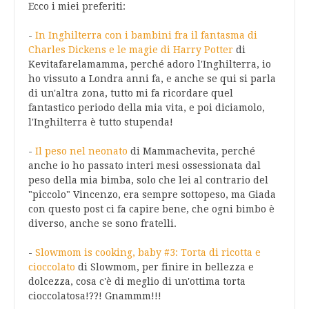
Ecco i miei preferiti:
-
In Inghilterra con i bambini fra il fantasma di
Charles Dickens e le magie di Harry Potter
di
Kevitafarelamamma, perché adoro l'Inghilterra, io
ho vissuto a Londra anni fa, e anche se qui si parla
di un'altra zona, tutto mi fa ricordare quel
fantastico periodo della mia vita, e poi diciamolo,
l'Inghilterra è tutto stupenda!
-
Il peso nel neonato
di Mammachevita, perché
anche io ho passato interi mesi ossessionata dal
peso della mia bimba, solo che lei al contrario del
"piccolo" Vincenzo, era sempre sottopeso, ma Giada
con questo post ci fa capire bene, che ogni bimbo è
diverso, anche se sono fratelli.
-
Slowmom is cooking, baby #3: Torta di ricotta e
cioccolato
di Slowmom, per finire in bellezza e
dolcezza, cosa c'è di meglio di un'ottima torta
cioccolatosa!??! Gnammm!!!