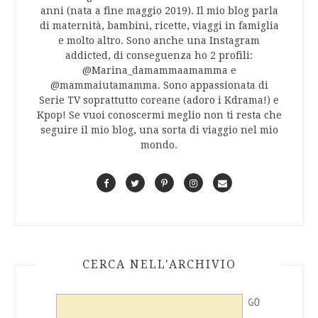
anni (nata a fine maggio 2019). Il mio blog parla
di maternità, bambini, ricette, viaggi in famiglia
e molto altro. Sono anche una Instagram
addicted, di conseguenza ho 2 profili:
@Marina_damammaamamma e
@mammaiutamamma. Sono appassionata di
Serie TV soprattutto coreane (adoro i Kdrama!) e
Kpop! Se vuoi conoscermi meglio non ti resta che
seguire il mio blog, una sorta di viaggio nel mio
mondo.
F
T
P
I
C
a
w
i
n
o
c
i
n
s
n
e
t
t
t
t
b
t
e
a
a
o
e
r
g
c
CERCA NELL'ARCHIVIO
o
r
e
r
t
k
s
a
t
m