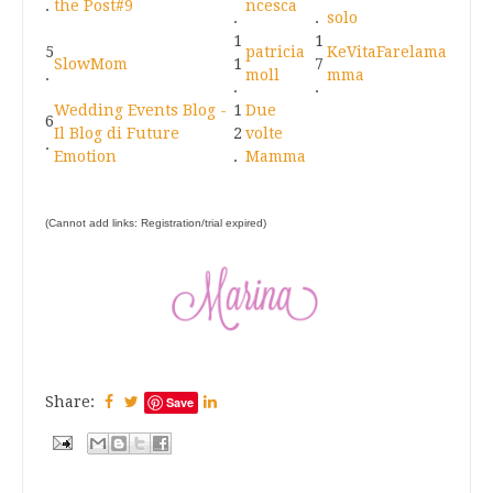
.
the Post#9
ncesca
.
.
solo
1
1
5
patricia
KeVitaFarelama
SlowMom
1
7
.
moll
mma
.
.
Wedding Events Blog -
1
Due
6
Il Blog di Future
2
volte
.
Emotion
.
Mamma
(Cannot add links: Registration/trial expired)
Share:
Save