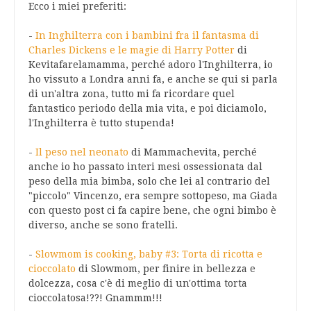
Ecco i miei preferiti:
-
In Inghilterra con i bambini fra il fantasma di
Charles Dickens e le magie di Harry Potter
di
Kevitafarelamamma, perché adoro l'Inghilterra, io
ho vissuto a Londra anni fa, e anche se qui si parla
di un'altra zona, tutto mi fa ricordare quel
fantastico periodo della mia vita, e poi diciamolo,
l'Inghilterra è tutto stupenda!
-
Il peso nel neonato
di Mammachevita, perché
anche io ho passato interi mesi ossessionata dal
peso della mia bimba, solo che lei al contrario del
"piccolo" Vincenzo, era sempre sottopeso, ma Giada
con questo post ci fa capire bene, che ogni bimbo è
diverso, anche se sono fratelli.
-
Slowmom is cooking, baby #3: Torta di ricotta e
cioccolato
di Slowmom, per finire in bellezza e
dolcezza, cosa c'è di meglio di un'ottima torta
cioccolatosa!??! Gnammm!!!