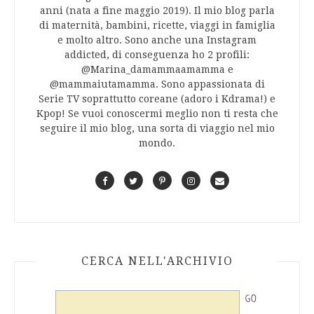
anni (nata a fine maggio 2019). Il mio blog parla
di maternità, bambini, ricette, viaggi in famiglia
e molto altro. Sono anche una Instagram
addicted, di conseguenza ho 2 profili:
@Marina_damammaamamma e
@mammaiutamamma. Sono appassionata di
Serie TV soprattutto coreane (adoro i Kdrama!) e
Kpop! Se vuoi conoscermi meglio non ti resta che
seguire il mio blog, una sorta di viaggio nel mio
mondo.
F
T
P
I
C
a
w
i
n
o
c
i
n
s
n
e
t
t
t
t
b
t
e
a
a
o
e
r
g
c
CERCA NELL'ARCHIVIO
o
r
e
r
t
k
s
a
t
m