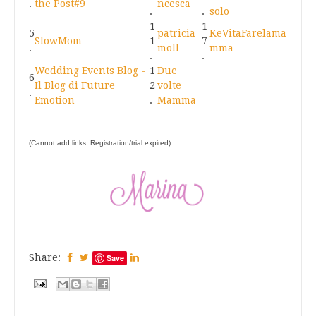
.
the Post#9
ncesca
.
.
solo
1
1
5
patricia
KeVitaFarelama
SlowMom
1
7
.
moll
mma
.
.
Wedding Events Blog -
1
Due
6
Il Blog di Future
2
volte
.
Emotion
.
Mamma
(Cannot add links: Registration/trial expired)
Share:
Save