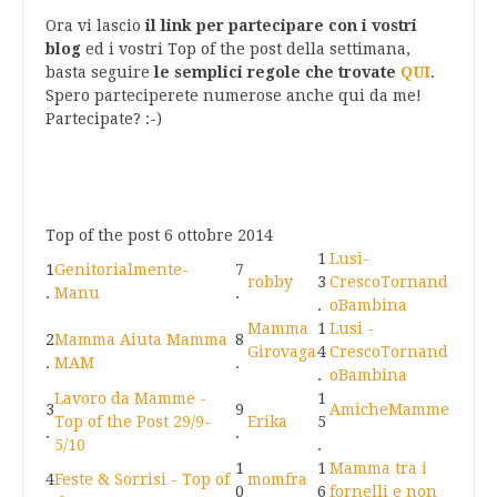
Ora vi lascio
il link per partecipare con i vostri
blog
ed i vostri Top of the post della settimana,
basta seguire
le semplici regole che trovate
QUI
.
Spero parteciperete numerose anche qui da me!
Partecipate? :-)
Top of the post 6 ottobre 2014
1
Lusi-
1
Genitorialmente-
7
robby
3
CrescoTornand
.
Manu
.
.
oBambina
Mamma
1
Lusi -
2
Mamma Aiuta Mamma
8
Girovaga
4
CrescoTornand
.
MAM
.
.
oBambina
Lavoro da Mamme -
1
3
9
AmicheMamme
Top of the Post 29/9-
Erika
5
.
.
5/10
.
1
1
Mamma tra i
4
Feste & Sorrisi - Top of
momfra
0
6
fornelli e non