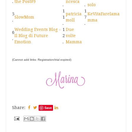
.
the Post#9
ncesca
.
.
solo
1
1
5
patricia
KeVitaFarelama
SlowMom
1
7
.
moll
mma
.
.
Wedding Events Blog -
1
Due
6
Il Blog di Future
2
volte
.
Emotion
.
Mamma
(Cannot add links: Registration/trial expired)
Share:
Save