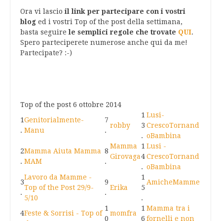
Ora vi lascio
il link per partecipare con i vostri
blog
ed i vostri Top of the post della settimana,
basta seguire
le semplici regole che trovate
QUI
.
Spero parteciperete numerose anche qui da me!
Partecipate? :-)
Top of the post 6 ottobre 2014
1
Lusi-
1
Genitorialmente-
7
robby
3
CrescoTornand
.
Manu
.
.
oBambina
Mamma
1
Lusi -
2
Mamma Aiuta Mamma
8
Girovaga
4
CrescoTornand
.
MAM
.
.
oBambina
Lavoro da Mamme -
1
3
9
AmicheMamme
Top of the Post 29/9-
Erika
5
.
.
5/10
.
1
1
Mamma tra i
4
Feste & Sorrisi - Top of
momfra
0
6
fornelli e non