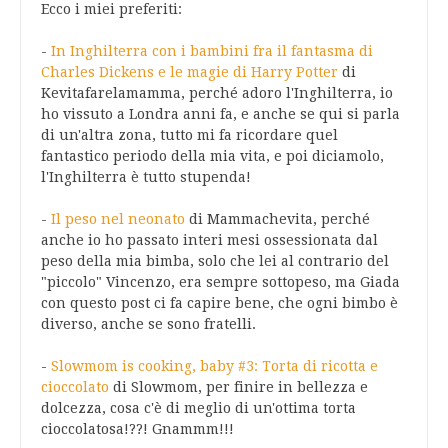
Ecco i miei preferiti:
-
In Inghilterra con i bambini fra il fantasma di
Charles Dickens e le magie di Harry Potter
di
Kevitafarelamamma, perché adoro l'Inghilterra, io
ho vissuto a Londra anni fa, e anche se qui si parla
di un'altra zona, tutto mi fa ricordare quel
fantastico periodo della mia vita, e poi diciamolo,
l'Inghilterra è tutto stupenda!
-
Il peso nel neonato
di Mammachevita, perché
anche io ho passato interi mesi ossessionata dal
peso della mia bimba, solo che lei al contrario del
"piccolo" Vincenzo, era sempre sottopeso, ma Giada
con questo post ci fa capire bene, che ogni bimbo è
diverso, anche se sono fratelli.
-
Slowmom is cooking, baby #3: Torta di ricotta e
cioccolato
di Slowmom, per finire in bellezza e
dolcezza, cosa c'è di meglio di un'ottima torta
cioccolatosa!??! Gnammm!!!