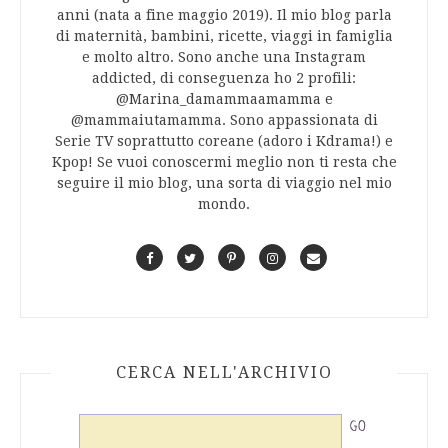
anni (nata a fine maggio 2019). Il mio blog parla
di maternità, bambini, ricette, viaggi in famiglia
e molto altro. Sono anche una Instagram
addicted, di conseguenza ho 2 profili:
@Marina_damammaamamma e
@mammaiutamamma. Sono appassionata di
Serie TV soprattutto coreane (adoro i Kdrama!) e
Kpop! Se vuoi conoscermi meglio non ti resta che
seguire il mio blog, una sorta di viaggio nel mio
mondo.
F
T
P
I
C
a
w
i
n
o
c
i
n
s
n
e
t
t
t
t
b
t
e
a
a
o
e
r
g
c
CERCA NELL'ARCHIVIO
o
r
e
r
t
k
s
a
t
m