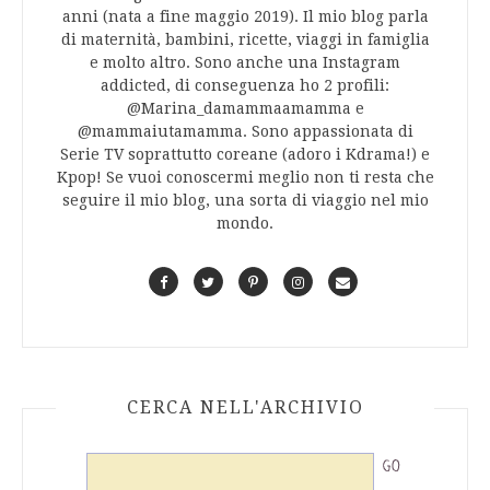
anni (nata a fine maggio 2019). Il mio blog parla
di maternità, bambini, ricette, viaggi in famiglia
e molto altro. Sono anche una Instagram
addicted, di conseguenza ho 2 profili:
@Marina_damammaamamma e
@mammaiutamamma. Sono appassionata di
Serie TV soprattutto coreane (adoro i Kdrama!) e
Kpop! Se vuoi conoscermi meglio non ti resta che
seguire il mio blog, una sorta di viaggio nel mio
mondo.
F
T
P
I
C
a
w
i
n
o
c
i
n
s
n
e
t
t
t
t
b
t
e
a
a
o
e
r
g
c
CERCA NELL'ARCHIVIO
o
r
e
r
t
k
s
a
t
m