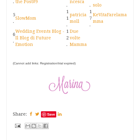
.
the Post#9
ncesca
.
.
solo
1
1
5
patricia
KeVitaFarelama
SlowMom
1
7
.
moll
mma
.
.
Wedding Events Blog -
1
Due
6
Il Blog di Future
2
volte
.
Emotion
.
Mamma
(Cannot add links: Registration/trial expired)
Share:
Save