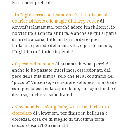
Ecco i miei preferiti:
-
In Inghilterra con i bambini fra il fantasma di
Charles Dickens e le magie di Harry Potter
di
Kevitafarelamamma, perché adoro l'Inghilterra, io
ho vissuto a Londra anni fa, e anche se qui si parla
di un'altra zona, tutto mi fa ricordare quel
fantastico periodo della mia vita, e poi diciamolo,
l'Inghilterra è tutto stupenda!
-
Il peso nel neonato
di Mammachevita, perché
anche io ho passato interi mesi ossessionata dal
peso della mia bimba, solo che lei al contrario del
"piccolo" Vincenzo, era sempre sottopeso, ma Giada
con questo post ci fa capire bene, che ogni bimbo è
diverso, anche se sono fratelli.
-
Slowmom is cooking, baby #3: Torta di ricotta e
cioccolato
di Slowmom, per finire in bellezza e
dolcezza, cosa c'è di meglio di un'ottima torta
cioccolatosa!??! Gnammm!!!