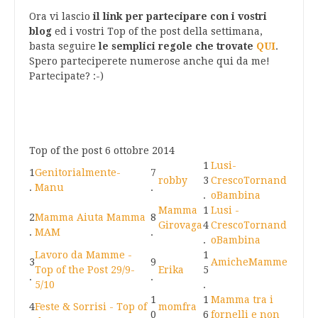
Ora vi lascio
il link per partecipare con i vostri
blog
ed i vostri Top of the post della settimana,
basta seguire
le semplici regole che trovate
QUI
.
Spero parteciperete numerose anche qui da me!
Partecipate? :-)
Top of the post 6 ottobre 2014
1
Lusi-
1
Genitorialmente-
7
robby
3
CrescoTornand
.
Manu
.
.
oBambina
Mamma
1
Lusi -
2
Mamma Aiuta Mamma
8
Girovaga
4
CrescoTornand
.
MAM
.
.
oBambina
Lavoro da Mamme -
1
3
9
AmicheMamme
Top of the Post 29/9-
Erika
5
.
.
5/10
.
1
1
Mamma tra i
4
Feste & Sorrisi - Top of
momfra
0
6
fornelli e non