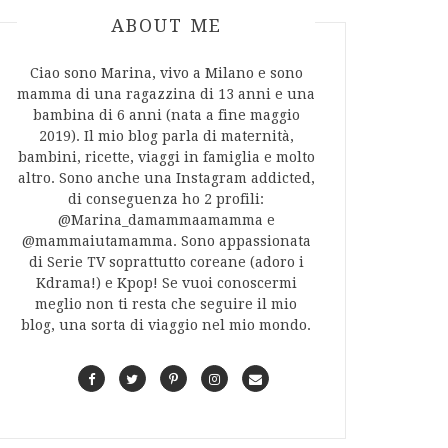
ABOUT AUTHOR
ABOUT ME
Ciao sono Marina, vivo a Milano e sono
mamma di una ragazzina di 13 anni e una
bambina di 6 anni (nata a fine maggio
2019). Il mio blog parla di maternità,
bambini, ricette, viaggi in famiglia e molto
altro. Sono anche una Instagram addicted,
di conseguenza ho 2 profili:
@Marina_damammaamamma e
@mammaiutamamma. Sono appassionata
di Serie TV soprattutto coreane (adoro i
Kdrama!) e Kpop! Se vuoi conoscermi
meglio non ti resta che seguire il mio
blog, una sorta di viaggio nel mio mondo.
F
T
P
I
C
a
w
i
n
o
c
i
n
s
n
e
t
t
t
t