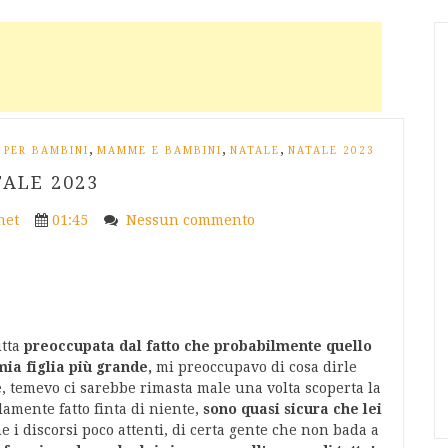
,
,
,
 PER BAMBINI
MAMME E BAMBINI
NATALE
NATALE 2023
ALE 2023
net
01:45
Nessun commento
utta
preoccupata dal fatto che probabilmente quello
mia figlia più grande,
mi preoccupavo di cosa dirle
e, temevo ci sarebbe rimasta male una volta scoperta la
lamente fatto finta di niente,
sono quasi sicura che lei
e i discorsi poco attenti, di certa gente che non bada a