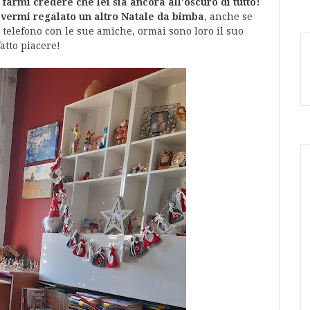
 farmi credere che lei sia ancora all'oscuro di tutto!
'avermi regalato un altro Natale da bimba
, anche se
 telefono con le sue amiche, ormai sono loro il suo
atto piacere!