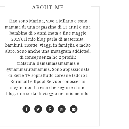
ABOUT AUTHOR
ABOUT ME
Ciao sono Marina, vivo a Milano e sono
mamma di una ragazzina di 13 anni e una
bambina di 6 anni (nata a fine maggio
2019). Il mio blog parla di maternità,
bambini, ricette, viaggi in famiglia e molto
altro. Sono anche una Instagram addicted,
di conseguenza ho 2 profili:
@Marina_damammaamamma e
@mammaiutamamma. Sono appassionata
di Serie TV soprattutto coreane (adoro i
Kdrama!) e Kpop! Se vuoi conoscermi
meglio non ti resta che seguire il mio
blog, una sorta di viaggio nel mio mondo.
F
T
P
I
C
a
w
i
n
o
c
i
n
s
n
e
t
t
t
t