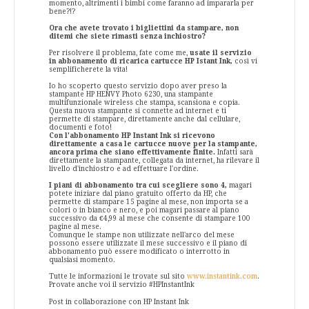
momento, altrimenti i bimbi come faranno ad impararla per
bene?!?
Ora che avete trovato i bigliettini da stampare, non
ditemi che siete rimasti senza inchiostro?
Per risolvere il problema, fate come me,
usate il servizio
in abbonamento di ricarica cartucce HP Istant Ink,
così vi
semplificherete la vita!
Io ho scoperto questo servizio dopo aver preso la
stampante HP HENVY Photo 6230, una stampante
multifunzionale wireless che stampa, scansiona e copia.
Questa nuova stampante si connette ad internet e ti
permette di stampare, direttamente anche dal cellulare,
documenti e foto!
Con l'abbonamento HP Instant Ink si ricevono
direttamente a casa le cartucce nuove per la stampante,
ancora prima che siano effettivamente finite.
Infatti sarà
direttamente la stampante, collegata da internet, ha rilevare il
livello d'inchiostro e ad effettuare l'ordine.
I piani di abbonamento tra cui scegliere sono 4,
magari
potete iniziare dal piano gratuito offerto da HP, che
permette di stampare 15 pagine al mese, non importa se a
colori o in bianco e nero, e poi magari passare al piano
successivo da €4,99 al mese che consente di stampare 100
pagine al mese.
Comunque le stampe non utilizzate nell'arco del mese
possono essere utilizzate il mese successivo e il piano di
abbonamento può essere modificato o interrotto in
qualsiasi momento.
Tutte le informazioni le trovate sul sito
www.instantink.com
.
Provate anche voi il servizio #HPInstantInk
Post in collaborazione con HP Instant Ink