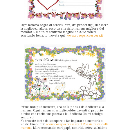
Ogni mamma sogna di sentirsi dire, dai propri figli, di essere
la migliore... allora ecco un attestato mamma migliore del
mondo! E subito ci sentiamo meglio! No?!? Se volete
scaricarlo bene, lo trovate qui:
www.cosepercrescere.it
Infine, non può mancare, una bella poesia da dedicare alla
mamma. Ogni mamma si scioglierebbe davanti al proprio
bimbo che recita una poesia a lei dedicata (io mi sciolgo
sempre!)
Ne trovate tante da stampare e far imparare a memoria ai
vostri bimbi qui:
www.cosepercrescere.it Poesie festa della
mamma
. Mi raccomando, cari papà, non riducetevi all'ultimo