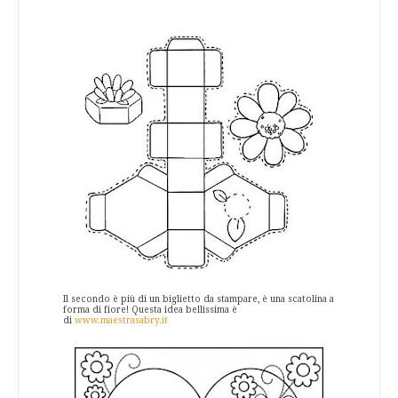
Il secondo è più di un biglietto da stampare, è una scatolina a
forma di fiore! Questa idea bellissima è
di
www.maestrasabry.it