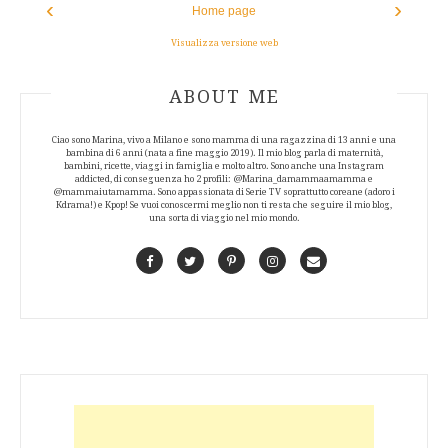
‹
›
Home page
Visualizza versione web
ABOUT AUTHOR
ABOUT ME
Ciao sono Marina, vivo a Milano e sono mamma di una ragazzina di 13 anni e una
bambina di 6 anni (nata a fine maggio 2019). Il mio blog parla di maternità,
bambini, ricette, viaggi in famiglia e molto altro. Sono anche una Instagram
addicted, di conseguenza ho 2 profili: @Marina_damammaamamma e
@mammaiutamamma. Sono appassionata di Serie TV soprattutto coreane (adoro i
Kdrama!) e Kpop! Se vuoi conoscermi meglio non ti resta che seguire il mio blog,
una sorta di viaggio nel mio mondo.
Facebook
Twitter
Pinterest
Instagram
Contact