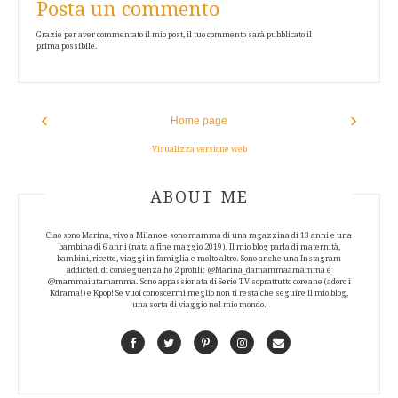
Posta un commento
Grazie per aver commentato il mio post, il tuo commento sarà pubblicato il
prima possibile.
‹
›
Home page
Visualizza versione web
ABOUT AUTHOR
ABOUT ME
Ciao sono Marina, vivo a Milano e sono mamma di una ragazzina di 13 anni e una
bambina di 6 anni (nata a fine maggio 2019). Il mio blog parla di maternità,
bambini, ricette, viaggi in famiglia e molto altro. Sono anche una Instagram
addicted, di conseguenza ho 2 profili: @Marina_damammaamamma e
@mammaiutamamma. Sono appassionata di Serie TV soprattutto coreane (adoro i
Kdrama!) e Kpop! Se vuoi conoscermi meglio non ti resta che seguire il mio blog,
una sorta di viaggio nel mio mondo.
Facebook
Twitter
Pinterest
Instagram
Contact