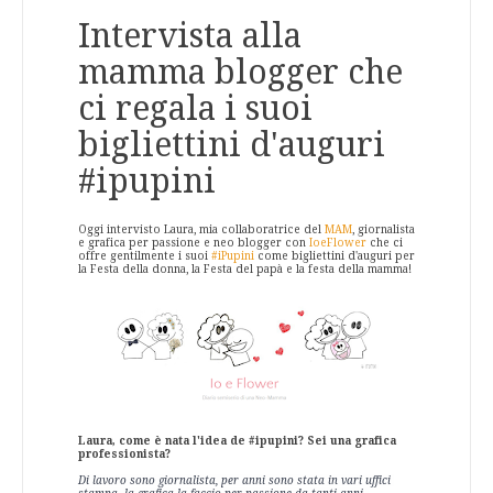
Intervista alla
mamma blogger che
ci regala i suoi
bigliettini d'auguri
#ipupini
Oggi intervisto Laura, mia collaboratrice del
MAM
, giornalista
e grafica per passione e neo blogger con
IoeFlower
che ci
offre gentilmente i suoi
#iPupini
come bigliettini d'auguri per
la Festa della donna, la Festa del papà e la festa della mamma!
Laura, come è nata l'idea de #ipupini? Sei una grafica
professionista?
Di lavoro sono giornalista, per anni sono stata in vari uffici 