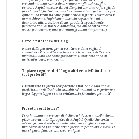
stampa. la grafica la faccio per passione da tanti anni, 
cercando di imparare a farlo sempre meglio nei ritagli di 
tempo. I Pupini nascono da dei disegnini che amavo fare già da 
piccola nei bigliettini per amiche e fidanzatini... poi sempre più 
gente mi ha richiesto "quei pupini che disegni tu" e voilà ecco il 
nome! Adesso #iPupini sono marchio registrato e mi sto 
dedicando alla creazione di vari prodotti, specialmente 
partecipazioni di nozze o battesimo, ma anche tanto altro 
(cover per cellulare, idee per tatuaggi,album fotografici...)
Come è nata l'idea del blog?
Nasce dalla passione per la scrittura e dalla voglia di 
condividere l'assurdità e la bellezza e le scoperte dell'essere 
mamma... visto che come giornalista al momento sono in 
maternità senza contratto...
Ti piace seguire altri blog o altri creativi? Quali sono i 
tuoi preferiti?
Ultimamente ne faccio scorpacciate e non ce n'è solo uno di 
preferito... anzi! Credo che scambiarsi opinioni ed esperienze e 
legger leggere leggere sia assolutamente formativo per tutti!
Progetti per il futuro?
Fare la mamma e cercare di dedicarmi davero a quello che mi 
piace, soprattutto il progetto de #iPupini. Quello che conta 
adesso per me è sentirmi realizzata senza togliere tempo alla 
mia pargola! Se pensi che prima facevo la pendolare e stavo 11 
ore al giorni fuori casa... ecco, mai più!