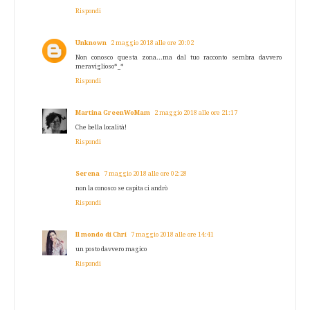
Rispondi
Unknown
2 maggio 2018 alle ore 20:02
Non conosco questa zona...ma dal tuo racconto sembra davvero
meraviglioso*_*
Rispondi
Martina GreenWoMam
2 maggio 2018 alle ore 21:17
Che bella località!
Rispondi
Serena
7 maggio 2018 alle ore 02:28
non la conosco se capita ci andrò
Rispondi
Il mondo di Chri
7 maggio 2018 alle ore 14:41
un posto davvero magico
Rispondi