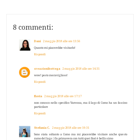
8 commenti:
Dani
2 maggio 2018 alle ore 13:56
Quanto mi piacerebbe visitarlo!
Rispondi
creazionibottega
2 maggio 2018 alle ore 14:31
wow! posto meraviglioso!
Rispondi
flavia
2 maggio 2018 alle ore 17:17
non conosco nello specifico Varenna, ma il lago di Como ha un fascino
particolare
Rispondi
Stefania C.
2 maggio 2018 alle ore 19:31
Sono stata soltanto a Como ma mi piacerebbe visitare anche questo
ramo del lago :) In primavera con tutti quei fiori è bellissimo