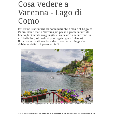
Cosa vedere a
Varenna - Lago di
Como
Ieri siamo stati in
una zona veramente bella del Lago di
Como
, siamo stati a
Varenna
, un paese a pochi minuti da
Lecco, facilmente raggiungibile sia in auto che in treno sia
col battello (col quale si può raggiungere Bellagio).
Noi ci siamo stati in auto e dopo averla parcheggiata,
abbiamo visitato il paese a piedi.
Varenna - Copyright damammaamamma.net Tutti i diritti riservati
Appena arrivati
si rimane colpiti dal fascino di Varenna,
il