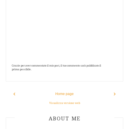
Grazie per aver commentato il mio post, il tuo commento sarà pubblicato il
prima possibile.
‹
›
Home page
Visualizza versione web
ABOUT AUTHOR
ABOUT ME