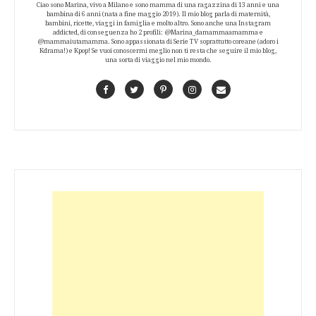
Ciao sono Marina, vivo a Milano e sono mamma di una ragazzina di 13 anni e una
bambina di 6 anni (nata a fine maggio 2019). Il mio blog parla di maternità,
bambini, ricette, viaggi in famiglia e molto altro. Sono anche una Instagram
addicted, di conseguenza ho 2 profili: @Marina_damammaamamma e
@mammaiutamamma. Sono appassionata di Serie TV soprattutto coreane (adoro i
Kdrama!) e Kpop! Se vuoi conoscermi meglio non ti resta che seguire il mio blog,
una sorta di viaggio nel mio mondo.
Facebook
Twitter
Pinterest
Instagram
Contact