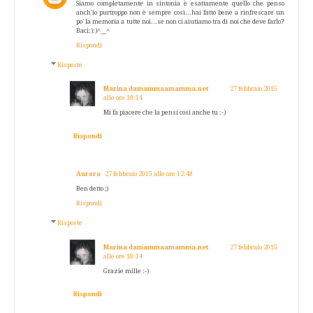
Siamo completamente in sintonia è esattamente quello che penso
anch'io purtroppo non è sempre così...hai fatto bene a rinfrescare un
po' la memoria a tutte noi...se non ci aiutiamo tra di noi che deve farlo?
Baci:):)^__^
Rispondi
Risposte
Marina damammaamamma.net
27 febbraio 2015
alle ore 18:14
Mi fa piacere che la pensi cosi anche tu :-)
Rispondi
Aurora
27 febbraio 2015 alle ore 12:48
Ben detto ;)
Rispondi
Risposte
Marina damammaamamma.net
27 febbraio 2015
alle ore 18:14
Grazie mille :-)
Rispondi