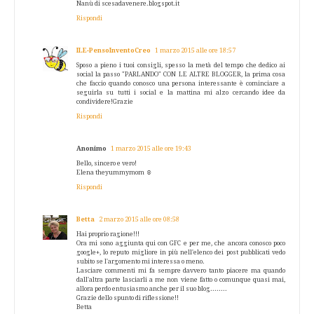
Nanù di scesadavenere.blogspot.it
Rispondi
ILE-PensoInventoCreo
1 marzo 2015 alle ore 18:57
Sposo a pieno i tuoi consigli, spesso la metà del tempo che dedico ai
social la passo "PARLANDO" CON LE ALTRE BLOGGER, la prima cosa
che faccio quando conosco una persona interessante è cominciare a
seguirla su tutti i social e la mattina mi alzo cercando idee da
condividere!Grazie
Rispondi
Anonimo
1 marzo 2015 alle ore 19:43
Bello, sincero e vero!
Elena theyummymom ☺️
Rispondi
Betta
2 marzo 2015 alle ore 08:58
Hai proprio ragione!!!
Ora mi sono aggiunta qui con GFC e per me, che ancora conosco poco
google+, lo reputo migliore in più nell'elenco dei post pubblicati vedo
subito se l'argomento mi interessa o meno.
Lasciare commenti mi fa sempre davvero tanto piacere ma quando
dall'altra parte lasciarli a me non viene fatto o comunque quasi mai,
allora perdo entusiasmo anche per il suo blog........
Grazie dello spunto di riflessione!!
Betta