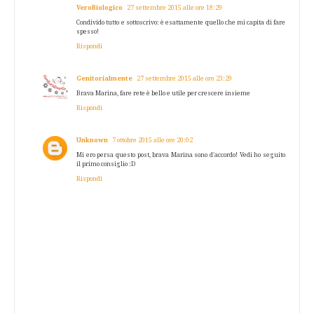
VeroBiologico
27 settembre 2015 alle ore 18:29
Condivido tutto e sottoscrivo: è esattamente quello che mi capita di fare
spesso!
Rispondi
Genitorialmente
27 settembre 2015 alle ore 23:29
Brava Marina, fare rete è bello e utile per crescere insieme
Rispondi
Unknown
7 ottobre 2015 alle ore 20:02
Mi ero persa questo post, brava Marina sono d'accordo! Vedi ho seguito
il primo consiglio :D
Rispondi