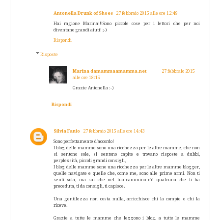
Antonella Drunk of Shoes
27 febbraio 2015 alle ore 12:49
Hai ragione Marina!!!Sono piccole cose per i lettori che per noi
diventano grandi aiuti! ;-)
Rispondi
Risposte
Marina damammaamamma.net
27 febbraio 2015
alle ore 18:15
Grazie Antonella :-)
Rispondi
Silvia Fanio
27 febbraio 2015 alle ore 14:43
Sono perfettamente d'accordo!
I blog delle mamme sono una ricchezza per le altre mamme, che non
si sentono sole, si sentono capite e trovano risposte a dubbi,
perplessità, piccoli grandi consigli,
I blog delle mamme sono una ricchezza per le altre mamme blogger,
quelle navigate e quelle che, come me, sono alle prime armi. Non ti
sentì sola, ma sai che nel tuo cammino c'è qualcuna che ti ha
preceduta, ti da consigli, ti capisce.
Una gentilezza non costa nulla, arricchisce chi la compie e chi la
riceve.
Grazie a tutte le mamme che leggono i blog, a tutte le mamme