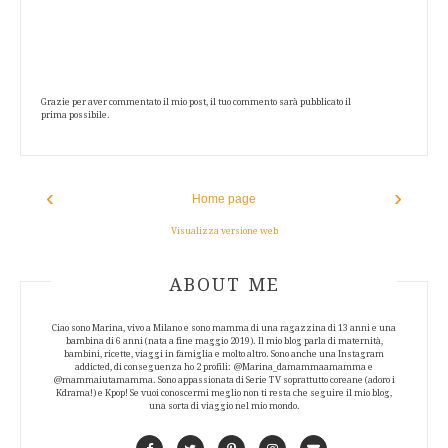
Grazie per aver commentato il mio post, il tuo commento sarà pubblicato il
prima possibile.
‹
›
Home page
Visualizza versione web
ABOUT AUTHOR
ABOUT ME
Ciao sono Marina, vivo a Milano e sono mamma di una ragazzina di 13 anni e una
bambina di 6 anni (nata a fine maggio 2019). Il mio blog parla di maternità,
bambini, ricette, viaggi in famiglia e molto altro. Sono anche una Instagram
addicted, di conseguenza ho 2 profili: @Marina_damammaamamma e
@mammaiutamamma. Sono appassionata di Serie TV soprattutto coreane (adoro i
Kdrama!) e Kpop! Se vuoi conoscermi meglio non ti resta che seguire il mio blog,
una sorta di viaggio nel mio mondo.
Facebook
Twitter
Pinterest
Instagram
Contact