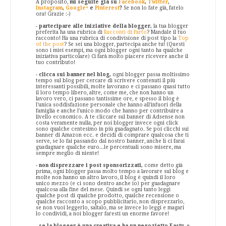
A proposito,
mi seguite già su
Facebook
,
Twitter
,
Instagram
,
Google+
e
Pinterest
?
Se non lo fate già, fatelo
ora! Grazie :-)
-
partecipare alle iniziative della blogger,
la tua blogger
preferita ha una rubrica di
Racconti di Parto
? Mandale il tuo
racconto! Ha una rubrica di condivisione di post tipo la
Top
of the post
? Se sei una blogger, partecipa anche tu! (Questi
sono i miei esempi, ma ogni blogger ogni tanto ha qualche
iniziativa particolare) Ci farà molto piacere ricevere anche il
tuo contributo!
-
clicca sui banner nel blog,
ogni blogger passa moltissimo
tempo sul blog per cercare di scrivere contenuti il più
interessanti possibili, molte lavorano e ci passano quasi tutto
il loro tempo libero, altre, come me, che non hanno un
lavoro vero, ci passano tantissime ore, e spesso il blog è
l'unica soddisfazione personale che hanno all'infuori della
famiglia e anche l'unico modo che hanno per contribuire a
livello economico. A te cliccare sul banner di Adsense non
costa veramente nulla, per noi blogger invece ogni click
sono qualche centesimo in più guadagnato. Se poi clicchi sui
banner di Amazon ecc. e decidi di comprare qualcosa che ti
serve, se lo fai passando dal nostro banner, anche lì ci farai
guadagnare qualche euro...le percentuali sono misere, ma
sempre meglio di niente!
-
non disprezzare i post sponsorizzati,
come detto già
prima, ogni blogger passa molto tempo a lavorare sul blog e
molte non hanno un altro lavoro, il blog è quindi il loro
unico mezzo (e ci sono dentro anche io) per guadagnare
qualcosa alla fine del mese. Quindi se ogni tanto leggi
qualche post di qualche prodotto, qualche recensione o
qualche racconto a scopo pubblicitario, non disprezzarlo,
se non vuoi leggerlo, saltalo, ma se invece lo leggi e magari
lo condividi, a noi blogger faresti un enorme favore!
-
se la blogger è una creativa e ha un negozietto Easty
, e