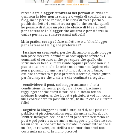
Fonte immagine:
www.blogmamma.it
Perché
ogni blogger attraversa dei periodi di crisi
nei
quali non ha idee, non ha energie o voglia di condividere sul
blog, anche perché spesso, si ha l'idea di avere pochi o
pochissimi lettori a cui interessa quello che scrivi... quindi
ho pensato di stilare
un piccolo elenco di idee e modi
per sostenere le blogger che amiamo e per ridarci la
carica per nuovi e interessanti articoli!
Ma in pratica,
cosa può fare
un lettore o un'altra blogger
per sostenere i blog che preferisce?
-
lasciare un commento,
perché diciamolo, a quale blogger
non piace ricevere commenti al post appena scritto?!? I
commenti ci servono anche per capire che quello che
scriviamo va bene, è interessante oppure proprio non vi è
piaciuto...allora ditelo! Lasciate un commento! Capisco che
non si possano commentare tutti i post, ma ogni tanto,
qualche commento ai post preferiti, lasciatelo, anche giusto
per farci sapere che ci siete e che continuate a seguirci.
-
condividere il post,
noi blogger amiamo molto la
condivisione dei nostri post, perché così riusciamo a
raggiungere anche nuovi lettori ed allo stesso tempo
abbiamo la conferma che il post è piaciuto. A voi non costa
nulla condividere un post sui social, basta un click e ci farete
felici
-
seguire la blogger su tutti i suoi social,
se i post che
pubblica vi piacciono, allora seguitela anche su Facebook,
Twitter, Instagram ecc. così non vi perderete nemmeno un
post e poi potrete avere anche un rapporto più diretto con
lei sui social, e poi ogni tanto lasciate un commento anche lì,
un like, un retweet, una stellina o un cuoricino a voi non
costa nulla ma a noi fa molto piacere!