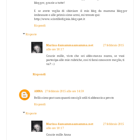
blogger, grazie a tutte!
E se avete voglia di sbirciare il mio blog da mamma blogger
imbranate e alle primissime armi, mi trovate qui:
http://www.scintilledigioia.blogspot.it
Rispondi
Risposte
Marina damammaamamma.net
27 febbraio 2015
alle ore 18:17
Grazie mille, visto che sei abbsstanza nuova, se vuoi
partecipa alle mie rubriche, cosi ti farai conoscere meglio, ti
va? :-)
Rispondi
ANNA
27 febbraio 2015 alle ore 14:59
Bellissimo post cara quanti consigli utili ti abbraccio a presto
Rispondi
Risposte
Marina damammaamamma.net
27 febbraio 2015
alle ore 18:17
Grazie mille Anna