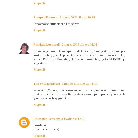
Rispondi
Sempre Mamma
2 marzo 2015 alle ore 10:34
Concordo con tutto ciò che hai scirtto
Rispondi
Patrizia Leonardi
2 marzo 2015 alle ore 14:04
Concordo pienamente con quanto da te scritto, è un post utilissimo per
aiutare le blogger. Ho pensato anche di condividerlo e di votarlo in Top
of the Post: http://weddingplannerinbrianza.blogspot.it/2015/03/top-
of-post.html
Rispondi
TheSwingingMom
3 marzo 2015 alle ore 11:47
verissimo Marina, lo scrivevo anche io sulla questione commenti nel
post Primi incontri, a volte basta davvero poco per migliorare la
giornata a noi blogger :D
Rispondi
Unknown
3 marzo 2015 alle ore 12:09
Ben detto!
Intanto condivido :-)
Rispondi