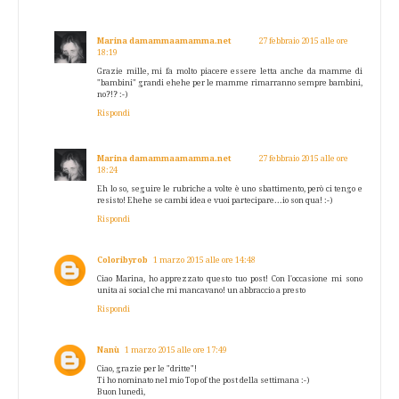
Marina damammaamamma.net
27 febbraio 2015 alle ore
18:19
Grazie mille, mi fa molto piacere essere letta anche da mamme di
"bambini" grandi ehehe per le mamme rimarranno sempre bambini,
no?!? :-)
Rispondi
Marina damammaamamma.net
27 febbraio 2015 alle ore
18:24
Eh lo so, seguire le rubriche a volte è uno sbattimento, però ci tengo e
resisto! Ehehe se cambi idea e vuoi partecipare...io son qua! :-)
Rispondi
Coloribyrob
1 marzo 2015 alle ore 14:48
Ciao Marina, ho apprezzato questo tuo post! Con l'occasione mi sono
unita ai social che mi mancavano! un abbraccio a presto
Rispondi
Nanù
1 marzo 2015 alle ore 17:49
Ciao, grazie per le "dritte"!
Ti ho nominato nel mio Top of the post della settimana :-)
Buon lunedì,