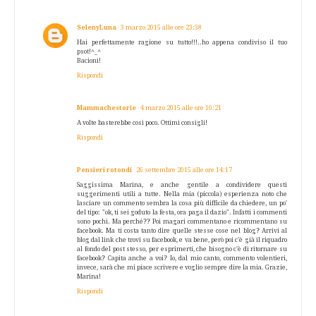
SelenyLuna
3 marzo 2015 alle ore 23:38
Hai perfettamente ragione su tutto!!!..ho appena condiviso il tuo
psot!^_^
Bacioni!
Rispondi
Mammachestorie
4 marzo 2015 alle ore 10:21
A volte basterebbe così poco. Ottimi consigli!
Rispondi
Pensieri rotondi
26 settembre 2015 alle ore 14:17
Saggissima Marina, e anche gentile a condividere questi
suggerimenti utili a tutte. Nella mia (piccola) esperienza noto che
lasciare un commento sembra la cosa più difficile da chiedere, un po'
del tipo: "ok, ti sei goduto la festa, ora paga il dazio". Infatti i commenti
sono pochi. Ma perché?? Poi magari commentano e ricommentano su
facebook. Ma ti costa tanto dire quelle stesse cose nel blog? Arrivi al
blog dal link che trovi su facebook, e va bene, però poi c'è già il riquadro
al fondo del post stesso, per esprimerti, che bisogno c'è di ritornare su
facebook? Capita anche a voi? Io, dal mio canto, commento volentieri,
invece, sarà che mi piace scrivere e voglio sempre dire la mia. Grazie,
Marina!
Rispondi