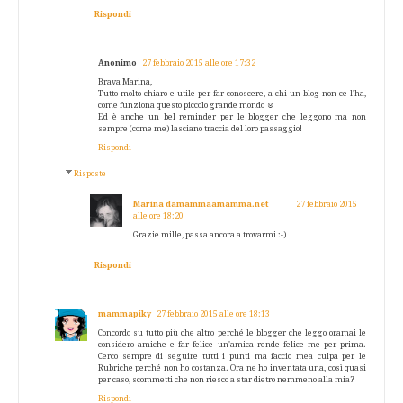
Rispondi
Anonimo
27 febbraio 2015 alle ore 17:32
Brava Marina,
Tutto molto chiaro e utile per far conoscere, a chi un blog non ce l'ha,
come funziona questo piccolo grande mondo ☺
Ed è anche un bel reminder per le blogger che leggono ma non
sempre (come me) lasciano traccia del loro passaggio!
Rispondi
Risposte
Marina damammaamamma.net
27 febbraio 2015
alle ore 18:20
Grazie mille, passa ancora a trovarmi :-)
Rispondi
mammapiky
27 febbraio 2015 alle ore 18:13
Concordo su tutto più che altro perché le blogger che leggo oramai le
considero amiche e far felice un'amica rende felice me per prima.
Cerco sempre di seguire tutti i punti ma faccio mea culpa per le
Rubriche perché non ho costanza. Ora ne ho inventata una, così quasi
per caso, scommetti che non riesco a star dietro nemmeno alla mia?
Rispondi