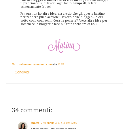
ti piacciono i suoi lavori, ogni tanto
comprali
, la farai
estremamente felice!
Per ora non ho altre idee, ma credo che già queste bastino
per rendere più piacevole il lavoro delle blogger... e ora
sotto con i commenti! Cosa ne pensate? Avete altre idee per
sostenere le blogger e fare più rete anche tra di noi?
Marina damammaamamma.net
alle
11:56
Condividi
34 commenti:
mami
27 febbraio 2015 alle ore 12:07
Ottimi consigli! Hai proprio ragione!!