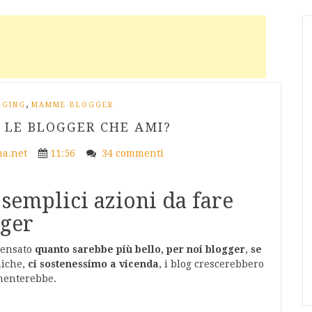
,
GGING
MAMME BLOGGER
 LE BLOGGER CHE AMI?
a.net
11:56
34 commenti
 semplici azioni da fare
gger
pensato
quanto sarebbe più bello, per noi blogger
,
se
amiche,
ci sostenessimo a vicenda
, i blog crescerebbero
menterebbe.