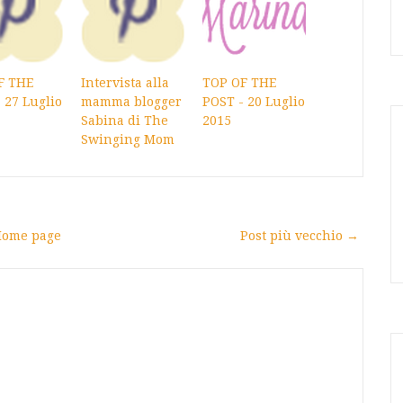
F THE
Intervista alla
TOP OF THE
 27 Luglio
mamma blogger
POST - 20 Luglio
Sabina di The
2015
Swinging Mom
ome page
Post più vecchio →