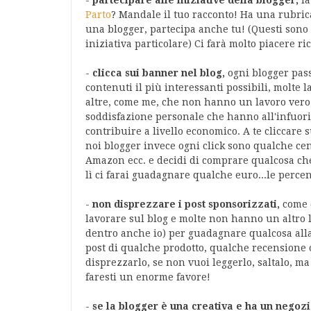
-
partecipare alle iniziative della blogger,
la
Parto
? Mandale il tuo racconto! Ha una rubrica
una blogger, partecipa anche tu! (Questi sono
iniziativa particolare) Ci farà molto piacere r
-
clicca sui banner nel blog,
ogni blogger pas
contenuti il più interessanti possibili, molte l
altre, come me, che non hanno un lavoro vero, 
soddisfazione personale che hanno all'infuori
contribuire a livello economico. A te cliccare
noi blogger invece ogni click sono qualche ce
Amazon ecc. e decidi di comprare qualcosa che
lì ci farai guadagnare qualche euro...le perc
-
non disprezzare i post sponsorizzati,
come 
lavorare sul blog e molte non hanno un altro la
dentro anche io) per guadagnare qualcosa alla
post di qualche prodotto, qualche recensione 
disprezzarlo, se non vuoi leggerlo, saltalo, ma
faresti un enorme favore!
-
se la blogger è una creativa e ha un negozi