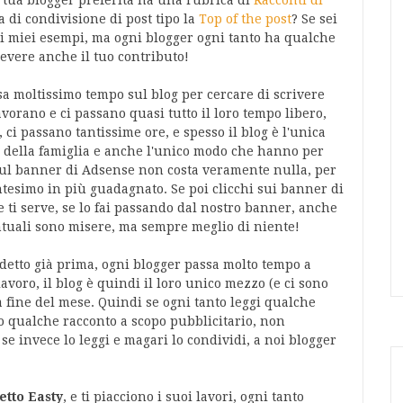
 tua blogger preferita ha una rubrica di
Racconti di
 di condivisione di post tipo la
Top of the post
? Se sei
 i miei esempi, ma ogni blogger ogni tanto ha qualche
icevere anche il tuo contributo!
sa moltissimo tempo sul blog per cercare di scrivere
avorano e ci passano quasi tutto il loro tempo libero,
ci passano tantissime ore, e spesso il blog è l'unica
 della famiglia e anche l'unico modo che hanno per
 sul banner di Adsense non costa veramente nulla, per
ntesimo in più guadagnato. Se poi clicchi sui banner di
 ti serve, se lo fai passando dal nostro banner, anche
entuali sono misere, ma sempre meglio di niente!
detto già prima, ogni blogger passa molto tempo a
voro, il blog è quindi il loro unico mezzo (e ci sono
 fine del mese. Quindi se ogni tanto leggi qualche
o qualche racconto a scopo pubblicitario, non
 se invece lo leggi e magari lo condividi, a noi blogger
etto Easty
, e ti piacciono i suoi lavori, ogni tanto