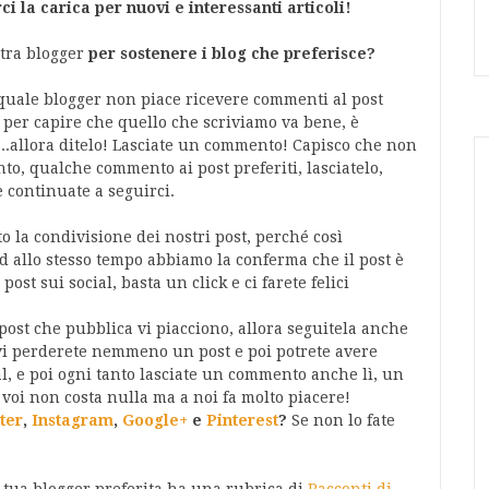
 la carica per nuovi e interessanti articoli!
ltra blogger
per sostenere i blog che preferisce?
quale blogger non piace ricevere commenti al post
 per capire che quello che scriviamo va bene, è
...allora ditelo! Lasciate un commento! Capisco che non
to, qualche commento ai post preferiti, lasciatelo,
e continuate a seguirci.
 la condivisione dei nostri post, perché così
d allo stesso tempo abbiamo la conferma che il post è
ost sui social, basta un click e ci farete felici
 post che pubblica vi piacciono, allora seguitela anche
 vi perderete nemmeno un post e poi potrete avere
al, e poi ogni tanto lasciate un commento anche lì, un
 voi non costa nulla ma a noi fa molto piacere!
ter
,
Instagram
,
Google+
e
Pinterest
?
Se non lo fate