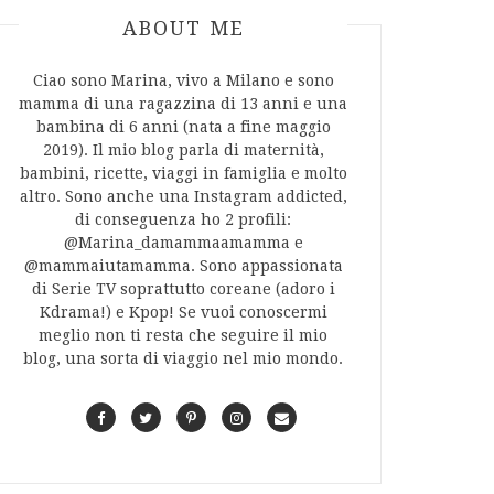
ABOUT AUTHOR
ABOUT ME
Ciao sono Marina, vivo a Milano e sono
mamma di una ragazzina di 13 anni e una
bambina di 6 anni (nata a fine maggio
2019). Il mio blog parla di maternità,
bambini, ricette, viaggi in famiglia e molto
altro. Sono anche una Instagram addicted,
di conseguenza ho 2 profili:
@Marina_damammaamamma e
@mammaiutamamma. Sono appassionata
di Serie TV soprattutto coreane (adoro i
Kdrama!) e Kpop! Se vuoi conoscermi
meglio non ti resta che seguire il mio
blog, una sorta di viaggio nel mio mondo.
F
T
P
I
C
a
w
i
n
o
c
i
n
s
n
e
t
t
t
t