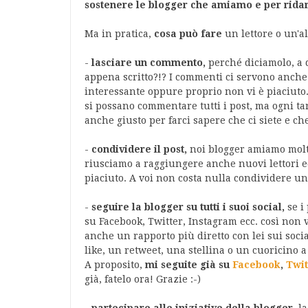
sostenere le blogger che amiamo e per ridarci
Ma in pratica,
cosa può fare
un lettore o un'a
-
lasciare un commento,
perché diciamolo, a 
appena scritto?!? I commenti ci servono anche
interessante oppure proprio non vi è piaciuto
si possano commentare tutti i post, ma ogni tan
anche giusto per farci sapere che ci siete e ch
-
condividere il post,
noi blogger amiamo molto
riusciamo a raggiungere anche nuovi lettori e
piaciuto. A voi non costa nulla condividere un p
-
seguire la blogger su tutti i suoi social,
se i
su Facebook, Twitter, Instagram ecc. così non
anche un rapporto più diretto con lei sui soci
like, un retweet, una stellina o un cuoricino a
A proposito,
mi seguite già su
Facebook
,
Twit
già, fatelo ora! Grazie :-)