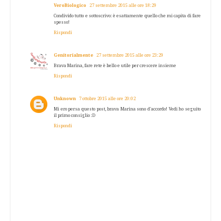
VeroBiologico
27 settembre 2015 alle ore 18:29
Condivido tutto e sottoscrivo: è esattamente quello che mi capita di fare
spesso!
Rispondi
Genitorialmente
27 settembre 2015 alle ore 23:29
Brava Marina, fare rete è bello e utile per crescere insieme
Rispondi
Unknown
7 ottobre 2015 alle ore 20:02
Mi ero persa questo post, brava Marina sono d'accordo! Vedi ho seguito
il primo consiglio :D
Rispondi