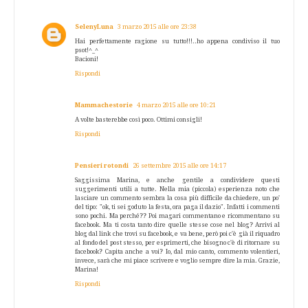
SelenyLuna
3 marzo 2015 alle ore 23:38
Hai perfettamente ragione su tutto!!!..ho appena condiviso il tuo
psot!^_^
Bacioni!
Rispondi
Mammachestorie
4 marzo 2015 alle ore 10:21
A volte basterebbe così poco. Ottimi consigli!
Rispondi
Pensieri rotondi
26 settembre 2015 alle ore 14:17
Saggissima Marina, e anche gentile a condividere questi
suggerimenti utili a tutte. Nella mia (piccola) esperienza noto che
lasciare un commento sembra la cosa più difficile da chiedere, un po'
del tipo: "ok, ti sei goduto la festa, ora paga il dazio". Infatti i commenti
sono pochi. Ma perché?? Poi magari commentano e ricommentano su
facebook. Ma ti costa tanto dire quelle stesse cose nel blog? Arrivi al
blog dal link che trovi su facebook, e va bene, però poi c'è già il riquadro
al fondo del post stesso, per esprimerti, che bisogno c'è di ritornare su
facebook? Capita anche a voi? Io, dal mio canto, commento volentieri,
invece, sarà che mi piace scrivere e voglio sempre dire la mia. Grazie,
Marina!
Rispondi