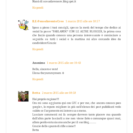
Nanù di scesadavenere.blogspot.it
Rispondi
ILE-PensoInventoCreo
1 marzo 2015 alle ore 18:57
Sposo a pieno i tuoi consigli, spesso la metà del tempo che dedico ai
social la passo "PARLANDO" CON LE ALTRE BLOGGER, la prima cosa
che faccio quando conosco una persona interessante è cominciare a
seguirla su tutti i social e la mattina mi alzo cercando idee da
condividere!Grazie
Rispondi
Anonimo
1 marzo 2015 alle ore 19:43
Bello, sincero e vero!
Elena theyummymom ☺️
Rispondi
Betta
2 marzo 2015 alle ore 08:58
Hai proprio ragione!!!
Ora mi sono aggiunta qui con GFC e per me, che ancora conosco poco
google+, lo reputo migliore in più nell'elenco dei post pubblicati vedo
subito se l'argomento mi interessa o meno.
Lasciare commenti mi fa sempre davvero tanto piacere ma quando
dall'altra parte lasciarli a me non viene fatto o comunque quasi mai,
allora perdo entusiasmo anche per il suo blog........
Grazie dello spunto di riflessione!!
Betta