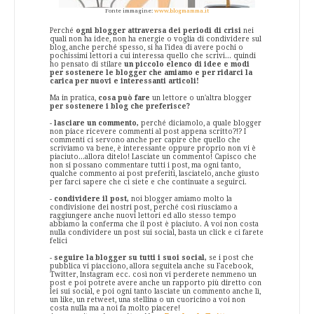
Fonte immagine:
www.blogmamma.it
Perché
ogni blogger attraversa dei periodi di crisi
nei
quali non ha idee, non ha energie o voglia di condividere sul
blog, anche perché spesso, si ha l'idea di avere pochi o
pochissimi lettori a cui interessa quello che scrivi... quindi
ho pensato di stilare
un piccolo elenco di idee e modi
per sostenere le blogger che amiamo e per ridarci la
carica per nuovi e interessanti articoli!
Ma in pratica,
cosa può fare
un lettore o un'altra blogger
per sostenere i blog che preferisce?
-
lasciare un commento,
perché diciamolo, a quale blogger
non piace ricevere commenti al post appena scritto?!? I
commenti ci servono anche per capire che quello che
scriviamo va bene, è interessante oppure proprio non vi è
piaciuto...allora ditelo! Lasciate un commento! Capisco che
non si possano commentare tutti i post, ma ogni tanto,
qualche commento ai post preferiti, lasciatelo, anche giusto
per farci sapere che ci siete e che continuate a seguirci.
-
condividere il post,
noi blogger amiamo molto la
condivisione dei nostri post, perché così riusciamo a
raggiungere anche nuovi lettori ed allo stesso tempo
abbiamo la conferma che il post è piaciuto. A voi non costa
nulla condividere un post sui social, basta un click e ci farete
felici
-
seguire la blogger su tutti i suoi social,
se i post che
pubblica vi piacciono, allora seguitela anche su Facebook,
Twitter, Instagram ecc. così non vi perderete nemmeno un
post e poi potrete avere anche un rapporto più diretto con
lei sui social, e poi ogni tanto lasciate un commento anche lì,
un like, un retweet, una stellina o un cuoricino a voi non
costa nulla ma a noi fa molto piacere!