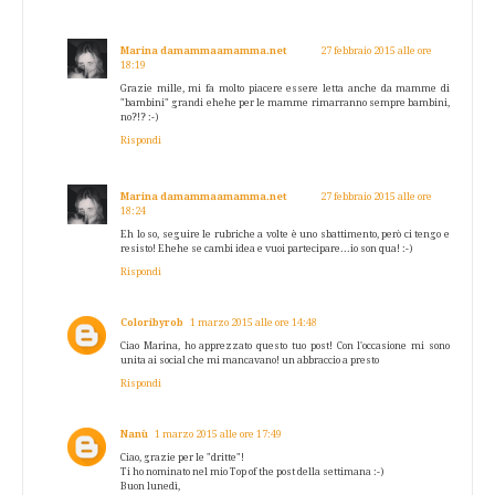
Marina damammaamamma.net
27 febbraio 2015 alle ore
18:19
Grazie mille, mi fa molto piacere essere letta anche da mamme di
"bambini" grandi ehehe per le mamme rimarranno sempre bambini,
no?!? :-)
Rispondi
Marina damammaamamma.net
27 febbraio 2015 alle ore
18:24
Eh lo so, seguire le rubriche a volte è uno sbattimento, però ci tengo e
resisto! Ehehe se cambi idea e vuoi partecipare...io son qua! :-)
Rispondi
Coloribyrob
1 marzo 2015 alle ore 14:48
Ciao Marina, ho apprezzato questo tuo post! Con l'occasione mi sono
unita ai social che mi mancavano! un abbraccio a presto
Rispondi
Nanù
1 marzo 2015 alle ore 17:49
Ciao, grazie per le "dritte"!
Ti ho nominato nel mio Top of the post della settimana :-)
Buon lunedì,