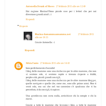
Antonella Drunk of Shoes
27 febbraio 2015 alle ore 12:49
Hai ragione Marina!!!Sono piccole cose per i lettori che per noi
diventano grandi aiuti! ;-)
Rispondi
Risposte
Marina damammaamamma.net
27 febbraio 2015
alle ore 18:15
Grazie Antonella :-)
Rispondi
Silvia Fanio
27 febbraio 2015 alle ore 14:43
Sono perfettamente d'accordo!
I blog delle mamme sono una ricchezza per le altre mamme, che non
si sentono sole, si sentono capite e trovano risposte a dubbi,
perplessità, piccoli grandi consigli,
I blog delle mamme sono una ricchezza per le altre mamme blogger,
quelle navigate e quelle che, come me, sono alle prime armi. Non ti
sentì sola, ma sai che nel tuo cammino c'è qualcuna che ti ha
preceduta, ti da consigli, ti capisce.
Una gentilezza non costa nulla, arricchisce chi la compie e chi la
riceve.
Grazie a tutte le mamme che leggono i blog, a tutte le mamme