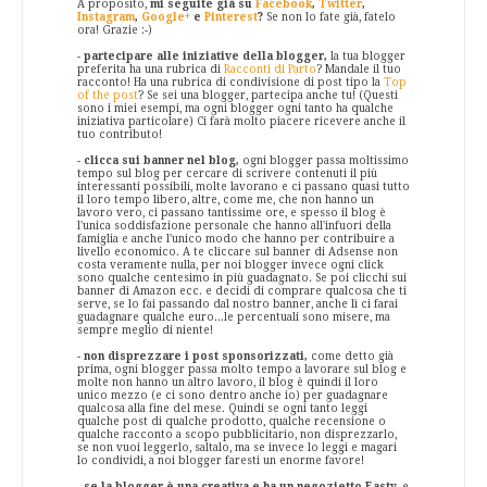
A proposito,
mi seguite già su
Facebook
,
Twitter
,
Instagram
,
Google+
e
Pinterest
?
Se non lo fate già, fatelo
ora! Grazie :-)
-
partecipare alle iniziative della blogger,
la tua blogger
preferita ha una rubrica di
Racconti di Parto
? Mandale il tuo
racconto! Ha una rubrica di condivisione di post tipo la
Top
of the post
? Se sei una blogger, partecipa anche tu! (Questi
sono i miei esempi, ma ogni blogger ogni tanto ha qualche
iniziativa particolare) Ci farà molto piacere ricevere anche il
tuo contributo!
-
clicca sui banner nel blog,
ogni blogger passa moltissimo
tempo sul blog per cercare di scrivere contenuti il più
interessanti possibili, molte lavorano e ci passano quasi tutto
il loro tempo libero, altre, come me, che non hanno un
lavoro vero, ci passano tantissime ore, e spesso il blog è
l'unica soddisfazione personale che hanno all'infuori della
famiglia e anche l'unico modo che hanno per contribuire a
livello economico. A te cliccare sul banner di Adsense non
costa veramente nulla, per noi blogger invece ogni click
sono qualche centesimo in più guadagnato. Se poi clicchi sui
banner di Amazon ecc. e decidi di comprare qualcosa che ti
serve, se lo fai passando dal nostro banner, anche lì ci farai
guadagnare qualche euro...le percentuali sono misere, ma
sempre meglio di niente!
-
non disprezzare i post sponsorizzati,
come detto già
prima, ogni blogger passa molto tempo a lavorare sul blog e
molte non hanno un altro lavoro, il blog è quindi il loro
unico mezzo (e ci sono dentro anche io) per guadagnare
qualcosa alla fine del mese. Quindi se ogni tanto leggi
qualche post di qualche prodotto, qualche recensione o
qualche racconto a scopo pubblicitario, non disprezzarlo,
se non vuoi leggerlo, saltalo, ma se invece lo leggi e magari
lo condividi, a noi blogger faresti un enorme favore!
-
se la blogger è una creativa e ha un negozietto Easty
, e