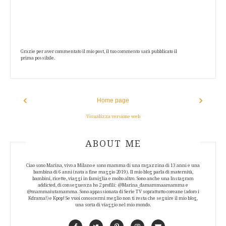
Grazie per aver commentato il mio post, il tuo commento sarà pubblicato il
prima possibile.
‹
›
Home page
Visualizza versione web
ABOUT AUTHOR
ABOUT ME
Ciao sono Marina, vivo a Milano e sono mamma di una ragazzina di 13 anni e una
bambina di 6 anni (nata a fine maggio 2019). Il mio blog parla di maternità,
bambini, ricette, viaggi in famiglia e molto altro. Sono anche una Instagram
addicted, di conseguenza ho 2 profili: @Marina_damammaamamma e
@mammaiutamamma. Sono appassionata di Serie TV soprattutto coreane (adoro i
Kdrama!) e Kpop! Se vuoi conoscermi meglio non ti resta che seguire il mio blog,
una sorta di viaggio nel mio mondo.
Facebook
Twitter
Pinterest
Instagram
Contact