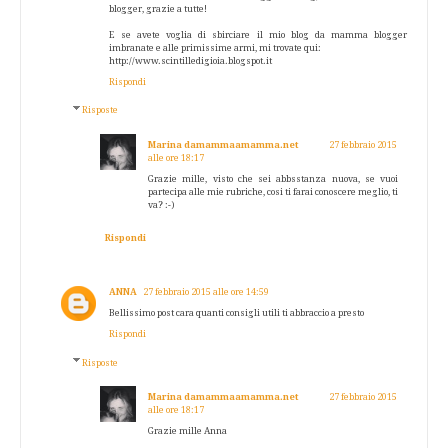
blogger, grazie a tutte!
E se avete voglia di sbirciare il mio blog da mamma blogger
imbranate e alle primissime armi, mi trovate qui:
http://www.scintilledigioia.blogspot.it
Rispondi
Risposte
Marina damammaamamma.net
27 febbraio 2015
alle ore 18:17
Grazie mille, visto che sei abbsstanza nuova, se vuoi
partecipa alle mie rubriche, cosi ti farai conoscere meglio, ti
va? :-)
Rispondi
ANNA
27 febbraio 2015 alle ore 14:59
Bellissimo post cara quanti consigli utili ti abbraccio a presto
Rispondi
Risposte
Marina damammaamamma.net
27 febbraio 2015
alle ore 18:17
Grazie mille Anna