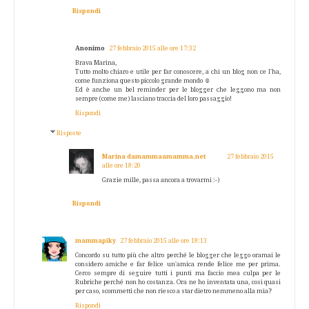
Rispondi
Anonimo
27 febbraio 2015 alle ore 17:32
Brava Marina,
Tutto molto chiaro e utile per far conoscere, a chi un blog non ce l'ha,
come funziona questo piccolo grande mondo ☺
Ed è anche un bel reminder per le blogger che leggono ma non
sempre (come me) lasciano traccia del loro passaggio!
Rispondi
Risposte
Marina damammaamamma.net
27 febbraio 2015
alle ore 18:20
Grazie mille, passa ancora a trovarmi :-)
Rispondi
mammapiky
27 febbraio 2015 alle ore 18:13
Concordo su tutto più che altro perché le blogger che leggo oramai le
considero amiche e far felice un'amica rende felice me per prima.
Cerco sempre di seguire tutti i punti ma faccio mea culpa per le
Rubriche perché non ho costanza. Ora ne ho inventata una, così quasi
per caso, scommetti che non riesco a star dietro nemmeno alla mia?
Rispondi