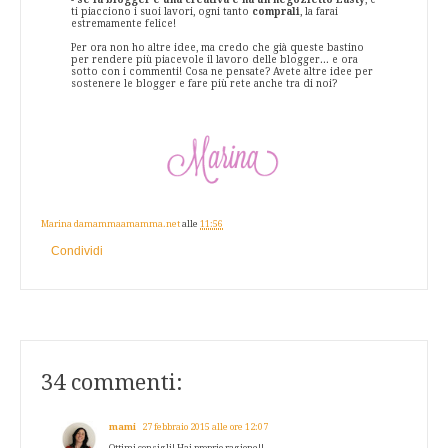
ti piacciono i suoi lavori, ogni tanto
comprali
, la farai
estremamente felice!
Per ora non ho altre idee, ma credo che già queste bastino
per rendere più piacevole il lavoro delle blogger... e ora
sotto con i commenti! Cosa ne pensate? Avete altre idee per
sostenere le blogger e fare più rete anche tra di noi?
Marina damammaamamma.net
alle
11:56
Condividi
34 commenti:
mami
27 febbraio 2015 alle ore 12:07
Ottimi consigli! Hai proprio ragione!!