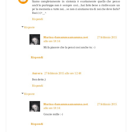
Siamo completamente in sintonia è esattamente quello che penso
anch'io purtroppo non è sempre così...hai fatto bene a rinfrescare un
po' la memoria a tutte noi...se non ci aiutiamo tra di noi che deve farlo?
Baci:):)^__^
Rispondi
Risposte
Marina damammaamamma.net
27 febbraio 2015
alle ore 18:14
Mi fa piacere che la pensi cosi anche tu :-)
Rispondi
Aurora
27 febbraio 2015 alle ore 12:48
Ben detto ;)
Rispondi
Risposte
Marina damammaamamma.net
27 febbraio 2015
alle ore 18:14
Grazie mille :-)
Rispondi