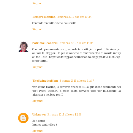
Rispondi
Sempre Mamma
2 marzo 2015 alle ore 10:34
Concordo con tutto ciò che hai scirtto
Rispondi
Patrizia Leonardi
2 marzo 2015 alle ore 14:04
Concordo pienamente con quanto da te scritto, è un post utilissimo per
aiutare le blogger. Ho pensato anche di condividerlo e di votarlo in Top
of the Post: http://weddingplannerinbrianza.blogspot.it/2015/03/top-
of-post.html
Rispondi
TheSwingingMom
3 marzo 2015 alle ore 11:47
verissimo Marina, lo scrivevo anche io sulla questione commenti nel
post Primi incontri, a volte basta davvero poco per migliorare la
giornata a noi blogger :D
Rispondi
Unknown
3 marzo 2015 alle ore 12:09
Ben detto!
Intanto condivido :-)
Rispondi