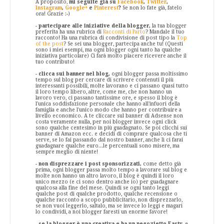
A proposito,
mi seguite già su
Facebook
,
Twitter
,
Instagram
,
Google+
e
Pinterest
?
Se non lo fate già, fatelo
ora! Grazie :-)
-
partecipare alle iniziative della blogger,
la tua blogger
preferita ha una rubrica di
Racconti di Parto
? Mandale il tuo
racconto! Ha una rubrica di condivisione di post tipo la
Top
of the post
? Se sei una blogger, partecipa anche tu! (Questi
sono i miei esempi, ma ogni blogger ogni tanto ha qualche
iniziativa particolare) Ci farà molto piacere ricevere anche il
tuo contributo!
-
clicca sui banner nel blog,
ogni blogger passa moltissimo
tempo sul blog per cercare di scrivere contenuti il più
interessanti possibili, molte lavorano e ci passano quasi tutto
il loro tempo libero, altre, come me, che non hanno un
lavoro vero, ci passano tantissime ore, e spesso il blog è
l'unica soddisfazione personale che hanno all'infuori della
famiglia e anche l'unico modo che hanno per contribuire a
livello economico. A te cliccare sul banner di Adsense non
costa veramente nulla, per noi blogger invece ogni click
sono qualche centesimo in più guadagnato. Se poi clicchi sui
banner di Amazon ecc. e decidi di comprare qualcosa che ti
serve, se lo fai passando dal nostro banner, anche lì ci farai
guadagnare qualche euro...le percentuali sono misere, ma
sempre meglio di niente!
-
non disprezzare i post sponsorizzati,
come detto già
prima, ogni blogger passa molto tempo a lavorare sul blog e
molte non hanno un altro lavoro, il blog è quindi il loro
unico mezzo (e ci sono dentro anche io) per guadagnare
qualcosa alla fine del mese. Quindi se ogni tanto leggi
qualche post di qualche prodotto, qualche recensione o
qualche racconto a scopo pubblicitario, non disprezzarlo,
se non vuoi leggerlo, saltalo, ma se invece lo leggi e magari
lo condividi, a noi blogger faresti un enorme favore!
-
se la blogger è una creativa e ha un negozietto Easty
, e