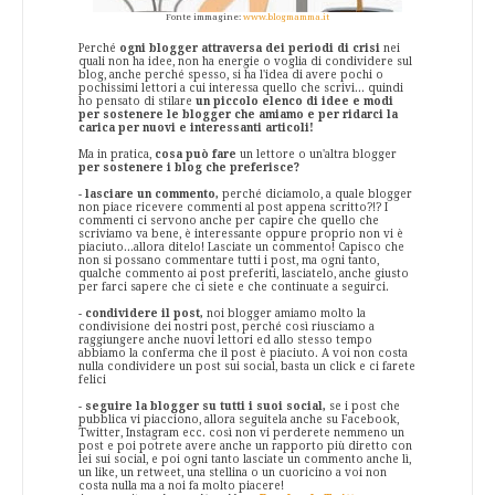
Fonte immagine:
www.blogmamma.it
Perché
ogni blogger attraversa dei periodi di crisi
nei
quali non ha idee, non ha energie o voglia di condividere sul
blog, anche perché spesso, si ha l'idea di avere pochi o
pochissimi lettori a cui interessa quello che scrivi... quindi
ho pensato di stilare
un piccolo elenco di idee e modi
per sostenere le blogger che amiamo e per ridarci la
carica per nuovi e interessanti articoli!
Ma in pratica,
cosa può fare
un lettore o un'altra blogger
per sostenere i blog che preferisce?
-
lasciare un commento,
perché diciamolo, a quale blogger
non piace ricevere commenti al post appena scritto?!? I
commenti ci servono anche per capire che quello che
scriviamo va bene, è interessante oppure proprio non vi è
piaciuto...allora ditelo! Lasciate un commento! Capisco che
non si possano commentare tutti i post, ma ogni tanto,
qualche commento ai post preferiti, lasciatelo, anche giusto
per farci sapere che ci siete e che continuate a seguirci.
-
condividere il post,
noi blogger amiamo molto la
condivisione dei nostri post, perché così riusciamo a
raggiungere anche nuovi lettori ed allo stesso tempo
abbiamo la conferma che il post è piaciuto. A voi non costa
nulla condividere un post sui social, basta un click e ci farete
felici
-
seguire la blogger su tutti i suoi social,
se i post che
pubblica vi piacciono, allora seguitela anche su Facebook,
Twitter, Instagram ecc. così non vi perderete nemmeno un
post e poi potrete avere anche un rapporto più diretto con
lei sui social, e poi ogni tanto lasciate un commento anche lì,
un like, un retweet, una stellina o un cuoricino a voi non
costa nulla ma a noi fa molto piacere!