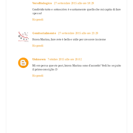
VeroBiologico
27 settembre 2015 alle ore 18:29
Condivido tutto e sottoscrivo: è esattamente quello che mi capita di fare
spesso!
Rispondi
Genitorialmente
27 settembre 2015 alle ore 23:29
Brava Marina, fare rete è bello e utile per crescere insieme
Rispondi
Unknown
7 ottobre 2015 alle ore 20:02
Mi ero persa questo post, brava Marina sono d'accordo! Vedi ho seguito
il primo consiglio :D
Rispondi