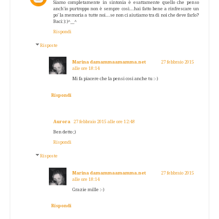
Siamo completamente in sintonia è esattamente quello che penso
anch'io purtroppo non è sempre così...hai fatto bene a rinfrescare un
po' la memoria a tutte noi...se non ci aiutiamo tra di noi che deve farlo?
Baci:):)^__^
Rispondi
Risposte
Marina damammaamamma.net
27 febbraio 2015
alle ore 18:14
Mi fa piacere che la pensi cosi anche tu :-)
Rispondi
Aurora
27 febbraio 2015 alle ore 12:48
Ben detto ;)
Rispondi
Risposte
Marina damammaamamma.net
27 febbraio 2015
alle ore 18:14
Grazie mille :-)
Rispondi