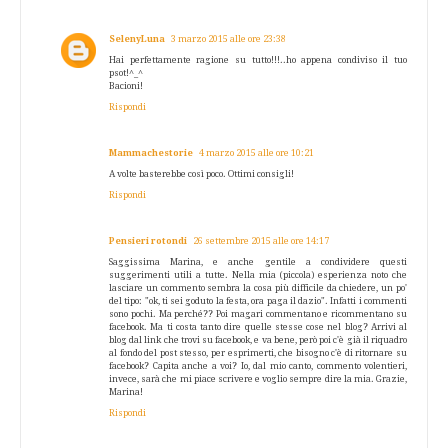
SelenyLuna
3 marzo 2015 alle ore 23:38
Hai perfettamente ragione su tutto!!!..ho appena condiviso il tuo
psot!^_^
Bacioni!
Rispondi
Mammachestorie
4 marzo 2015 alle ore 10:21
A volte basterebbe così poco. Ottimi consigli!
Rispondi
Pensieri rotondi
26 settembre 2015 alle ore 14:17
Saggissima Marina, e anche gentile a condividere questi
suggerimenti utili a tutte. Nella mia (piccola) esperienza noto che
lasciare un commento sembra la cosa più difficile da chiedere, un po'
del tipo: "ok, ti sei goduto la festa, ora paga il dazio". Infatti i commenti
sono pochi. Ma perché?? Poi magari commentano e ricommentano su
facebook. Ma ti costa tanto dire quelle stesse cose nel blog? Arrivi al
blog dal link che trovi su facebook, e va bene, però poi c'è già il riquadro
al fondo del post stesso, per esprimerti, che bisogno c'è di ritornare su
facebook? Capita anche a voi? Io, dal mio canto, commento volentieri,
invece, sarà che mi piace scrivere e voglio sempre dire la mia. Grazie,
Marina!
Rispondi