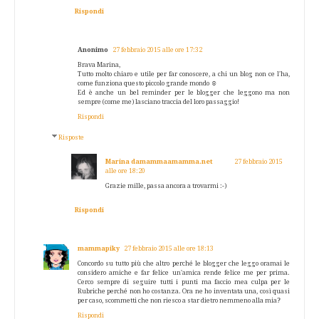
Rispondi
Anonimo
27 febbraio 2015 alle ore 17:32
Brava Marina,
Tutto molto chiaro e utile per far conoscere, a chi un blog non ce l'ha,
come funziona questo piccolo grande mondo ☺
Ed è anche un bel reminder per le blogger che leggono ma non
sempre (come me) lasciano traccia del loro passaggio!
Rispondi
Risposte
Marina damammaamamma.net
27 febbraio 2015
alle ore 18:20
Grazie mille, passa ancora a trovarmi :-)
Rispondi
mammapiky
27 febbraio 2015 alle ore 18:13
Concordo su tutto più che altro perché le blogger che leggo oramai le
considero amiche e far felice un'amica rende felice me per prima.
Cerco sempre di seguire tutti i punti ma faccio mea culpa per le
Rubriche perché non ho costanza. Ora ne ho inventata una, così quasi
per caso, scommetti che non riesco a star dietro nemmeno alla mia?
Rispondi