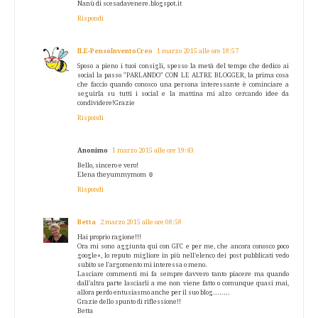
Nanù di scesadavenere.blogspot.it
Rispondi
ILE-PensoInventoCreo
1 marzo 2015 alle ore 18:57
Sposo a pieno i tuoi consigli, spesso la metà del tempo che dedico ai
social la passo "PARLANDO" CON LE ALTRE BLOGGER, la prima cosa
che faccio quando conosco una persona interessante è cominciare a
seguirla su tutti i social e la mattina mi alzo cercando idee da
condividere!Grazie
Rispondi
Anonimo
1 marzo 2015 alle ore 19:43
Bello, sincero e vero!
Elena theyummymom ☺️
Rispondi
Betta
2 marzo 2015 alle ore 08:58
Hai proprio ragione!!!
Ora mi sono aggiunta qui con GFC e per me, che ancora conosco poco
google+, lo reputo migliore in più nell'elenco dei post pubblicati vedo
subito se l'argomento mi interessa o meno.
Lasciare commenti mi fa sempre davvero tanto piacere ma quando
dall'altra parte lasciarli a me non viene fatto o comunque quasi mai,
allora perdo entusiasmo anche per il suo blog........
Grazie dello spunto di riflessione!!
Betta