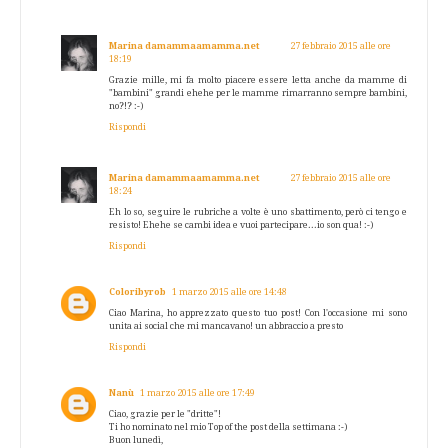
Marina damammaamamma.net
27 febbraio 2015 alle ore
18:19
Grazie mille, mi fa molto piacere essere letta anche da mamme di
"bambini" grandi ehehe per le mamme rimarranno sempre bambini,
no?!? :-)
Rispondi
Marina damammaamamma.net
27 febbraio 2015 alle ore
18:24
Eh lo so, seguire le rubriche a volte è uno sbattimento, però ci tengo e
resisto! Ehehe se cambi idea e vuoi partecipare...io son qua! :-)
Rispondi
Coloribyrob
1 marzo 2015 alle ore 14:48
Ciao Marina, ho apprezzato questo tuo post! Con l'occasione mi sono
unita ai social che mi mancavano! un abbraccio a presto
Rispondi
Nanù
1 marzo 2015 alle ore 17:49
Ciao, grazie per le "dritte"!
Ti ho nominato nel mio Top of the post della settimana :-)
Buon lunedì,