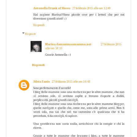
Antonella Drunk of Shoes
27 febbraio 2015 alle ore 12:49
Hai ragione Marina!!!Sono piccole cose per i lettori che per noi
diventano grandi aiuti! ;-)
Rispondi
Risposte
Marina damammaamamma.net
27 febbraio 2015
alle ore 18:15
Grazie Antonella :-)
Rispondi
Silvia Fanio
27 febbraio 2015 alle ore 14:43
Sono perfettamente d'accordo!
I blog delle mamme sono una ricchezza per le altre mamme, che non
si sentono sole, si sentono capite e trovano risposte a dubbi,
perplessità, piccoli grandi consigli,
I blog delle mamme sono una ricchezza per le altre mamme blogger,
quelle navigate e quelle che, come me, sono alle prime armi. Non ti
sentì sola, ma sai che nel tuo cammino c'è qualcuna che ti ha
preceduta, ti da consigli, ti capisce.
Una gentilezza non costa nulla, arricchisce chi la compie e chi la
riceve.
Grazie a tutte le mamme che leggono i blog, a tutte le mamme