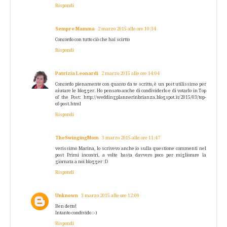
Rispondi
Sempre Mamma
2 marzo 2015 alle ore 10:34
Concordo con tutto ciò che hai scirtto
Rispondi
Patrizia Leonardi
2 marzo 2015 alle ore 14:04
Concordo pienamente con quanto da te scritto, è un post utilissimo per
aiutare le blogger. Ho pensato anche di condividerlo e di votarlo in Top
of the Post: http://weddingplannerinbrianza.blogspot.it/2015/03/top-
of-post.html
Rispondi
TheSwingingMom
3 marzo 2015 alle ore 11:47
verissimo Marina, lo scrivevo anche io sulla questione commenti nel
post Primi incontri, a volte basta davvero poco per migliorare la
giornata a noi blogger :D
Rispondi
Unknown
3 marzo 2015 alle ore 12:09
Ben detto!
Intanto condivido :-)
Rispondi