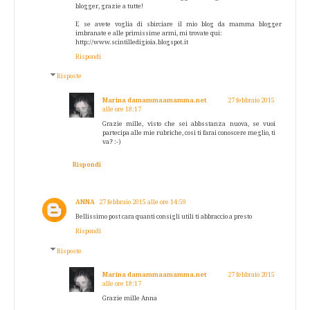
blogger, grazie a tutte!
E se avete voglia di sbirciare il mio blog da mamma blogger
imbranate e alle primissime armi, mi trovate qui:
http://www.scintilledigioia.blogspot.it
Rispondi
Risposte
Marina damammaamamma.net
27 febbraio 2015
alle ore 18:17
Grazie mille, visto che sei abbsstanza nuova, se vuoi
partecipa alle mie rubriche, cosi ti farai conoscere meglio, ti
va? :-)
Rispondi
ANNA
27 febbraio 2015 alle ore 14:59
Bellissimo post cara quanti consigli utili ti abbraccio a presto
Rispondi
Risposte
Marina damammaamamma.net
27 febbraio 2015
alle ore 18:17
Grazie mille Anna