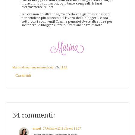
ti piacciono i suoi lavori, ogni tanto
comprali
, la farai
estremamente felice!
Per ora non ho altre idee, ma credo che già queste bastino
per rendere più piacevole il lavoro delle blogger... e ora
sotto con i commenti! Cosa ne pensate? Avete altre idee per
sostenere le blogger e fare più rete anche tra di noi?
Marina damammaamamma.net
alle
11:56
Condividi
34 commenti:
mami
27 febbraio 2015 alle ore 12:07
Ottimi consigli! Hai proprio ragione!!