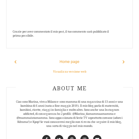
Grazie per aver commentato il mio post, il tuo commento sarà pubblicato il
prima possibile.
‹
›
Home page
Visualizza versione web
ABOUT AUTHOR
ABOUT ME
Ciao sono Marina, vivo a Milano e sono mamma di una ragazzina di 13 anni e una
bambina di 6 anni (nata a fine maggio 2019). Il mio blog parla di maternità,
bambini, ricette, viaggi in famiglia e molto altro. Sono anche una Instagram
addicted, di conseguenza ho 2 profili: @Marina_damammaamamma e
@mammaiutamamma. Sono appassionata di Serie TV soprattutto coreane (adoro i
Kdrama!) e Kpop! Se vuoi conoscermi meglio non ti resta che seguire il mio blog,
una sorta di viaggio nel mio mondo.
Facebook
Twitter
Pinterest
Instagram
Contact