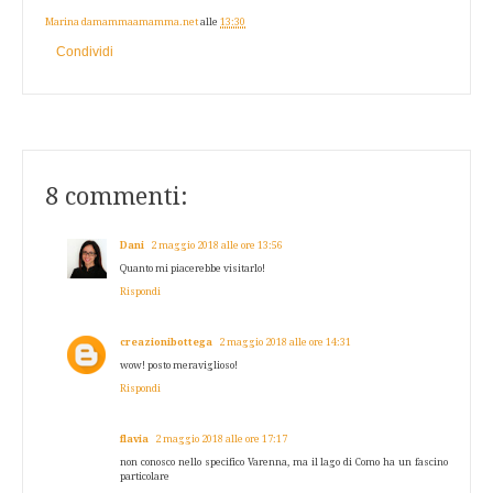
Marina damammaamamma.net
alle
13:30
Condividi
8 commenti:
Dani
2 maggio 2018 alle ore 13:56
Quanto mi piacerebbe visitarlo!
Rispondi
creazionibottega
2 maggio 2018 alle ore 14:31
wow! posto meraviglioso!
Rispondi
flavia
2 maggio 2018 alle ore 17:17
non conosco nello specifico Varenna, ma il lago di Como ha un fascino
particolare