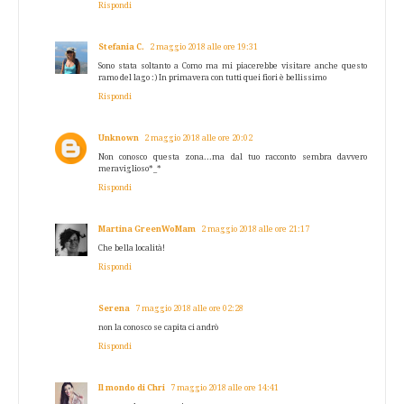
Rispondi
Stefania C.
2 maggio 2018 alle ore 19:31
Sono stata soltanto a Como ma mi piacerebbe visitare anche questo
ramo del lago :) In primavera con tutti quei fiori è bellissimo
Rispondi
Unknown
2 maggio 2018 alle ore 20:02
Non conosco questa zona...ma dal tuo racconto sembra davvero
meraviglioso*_*
Rispondi
Martina GreenWoMam
2 maggio 2018 alle ore 21:17
Che bella località!
Rispondi
Serena
7 maggio 2018 alle ore 02:28
non la conosco se capita ci andrò
Rispondi
Il mondo di Chri
7 maggio 2018 alle ore 14:41