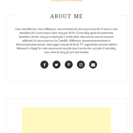
Visualizza versione web
ABOUT AUTHOR
ABOUT ME
Ciao sono Marina, vivo a Milano e sono mamma di una ragazzina di 13 anni e una
bambina di 6 anni (nata a fine maggio 2019). Il mio blog parla di maternità,
bambini, ricette, viaggi in famiglia e molto altro. Sono anche una Instagram
addicted, di conseguenza ho 2 profili: @Marina_damammaamamma e
@mammaiutamamma. Sono appassionata di Serie TV soprattutto coreane (adoro i
Kdrama!) e Kpop! Se vuoi conoscermi meglio non ti resta che seguire il mio blog,
una sorta di viaggio nel mio mondo.
Facebook
Twitter
Pinterest
Instagram
Contact