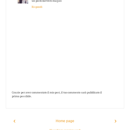
un posto davvero magico
Rispondi
Grazie per aver commentato il mio post, il tuo commento sarà pubblicato il
prima possibile.
‹
›
Home page