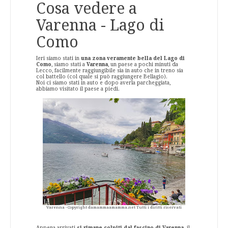
Cosa vedere a
Varenna - Lago di
Como
Ieri siamo stati in
una zona veramente bella del Lago di
Como
, siamo stati a
Varenna
, un paese a pochi minuti da
Lecco, facilmente raggiungibile sia in auto che in treno sia
col battello (col quale si può raggiungere Bellagio).
Noi ci siamo stati in auto e dopo averla parcheggiata,
abbiamo visitato il paese a piedi.
Varenna - Copyright damammaamamma.net Tutti i diritti riservati
Appena arrivati
si rimane colpiti dal fascino di Varenna,
il