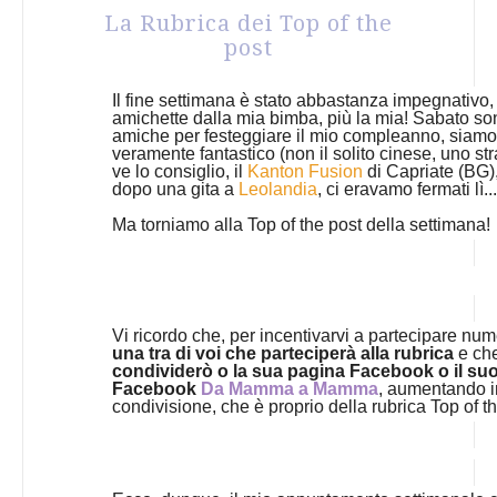
La Rubrica dei Top of the
post
Il fine settimana è stato abbastanza impegnativo,
amichette dalla mia bimba, più la mia! Sabato so
amiche per festeggiare il mio compleanno, siamo s
veramente fantastico (non il solito cinese, uno str
ve lo consiglio, il
Kanton Fusion
di Capriate (BG),
dopo una gita a
Leolandia
, ci eravamo fermati lì..
Ma torniamo alla Top of the post della settimana!
Vi ricordo che, p
er incentivarvi a partecipare nu
una tra di voi che parteciperà alla rubrica
e che
condividerò o la sua pagina Facebook o il suo
Facebook
Da Mamma a Mamma
, aumentando in
condivisione, che è proprio della rubrica Top of th