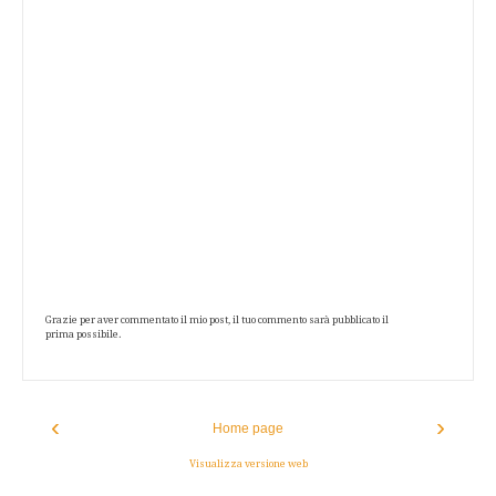
Grazie per aver commentato il mio post, il tuo commento sarà pubblicato il
prima possibile.
‹
›
Home page
Visualizza versione web