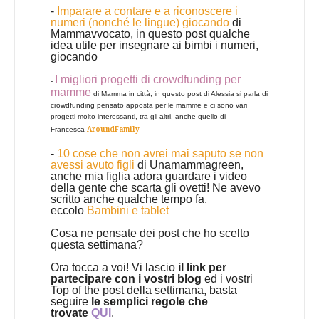
-
Imparare a contare e a riconoscere i
numeri (nonché le lingue) giocando
di
Mammavvocato, in questo post qualche
idea utile per insegnare ai bimbi i numeri,
giocando
I migliori progetti di crowdfunding per
-
mamme
di Mamma in città, in questo post di Alessia si parla di
crowdfunding pensato apposta per le mamme e ci sono vari
progetti molto interessanti, tra gli altri, anche quello di
Francesca
AroundFamily
-
10 cose che non avrei mai saputo se non
avessi avuto figli
di Unamammagreen,
anche mia figlia adora guardare i video
della gente che scarta gli ovetti! Ne avevo
scritto anche qualche tempo fa,
eccolo
Bambini e tablet
Cosa ne pensate dei post che ho scelto
questa settimana?
Ora tocca a voi! Vi lascio
il link per
partecipare con i vostri blog
ed i vostri
Top of the post della settimana, basta
seguire
le semplici regole che
trovate
QUI
.