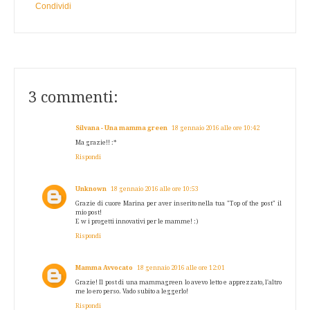
Condividi
3 commenti:
Silvana - Una mamma green
18 gennaio 2016 alle ore 10:42
Ma grazie!! :*
Rispondi
Unknown
18 gennaio 2016 alle ore 10:53
Grazie di cuore Marina per aver inserito nella tua "Top of the post" il
mio post!
E w i progetti innovativi per le mamme! :)
Rispondi
Mamma Avvocato
18 gennaio 2016 alle ore 12:01
Grazie! Il post di una mammagreen lo avevo letto e apprezzato, l'altro
me lo ero perso. Vado subito a leggerlo!
Rispondi