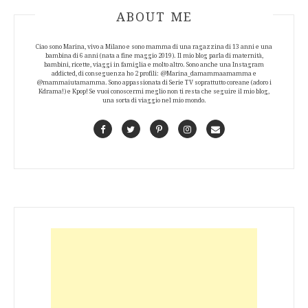
ABOUT AUTHOR
ABOUT ME
Ciao sono Marina, vivo a Milano e sono mamma di una ragazzina di 13 anni e una
bambina di 6 anni (nata a fine maggio 2019). Il mio blog parla di maternità,
bambini, ricette, viaggi in famiglia e molto altro. Sono anche una Instagram
addicted, di conseguenza ho 2 profili: @Marina_damammaamamma e
@mammaiutamamma. Sono appassionata di Serie TV soprattutto coreane (adoro i
Kdrama!) e Kpop! Se vuoi conoscermi meglio non ti resta che seguire il mio blog,
una sorta di viaggio nel mio mondo.
Facebook
Twitter
Pinterest
Instagram
Contact