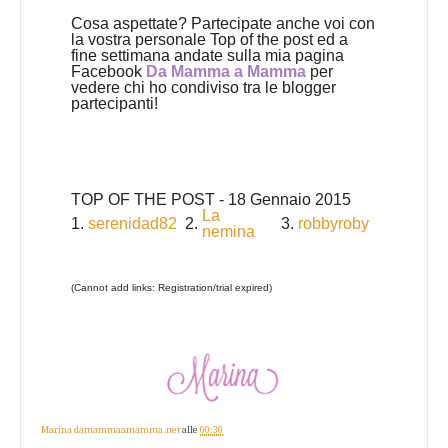
Cosa aspettate? Partecipate anche voi con
la vostra personale Top of the post ed a
fine settimana andate sulla mia pagina
Facebook
Da Mamma a Mamma
per
vedere chi ho condiviso tra le blogger
partecipanti!
TOP OF THE POST - 18 Gennaio 2015
La
1.
serenidad82
2.
3.
robbyroby
nemina
(Cannot add links: Registration/trial expired)
Marina damammaamamma.net
alle
00:30