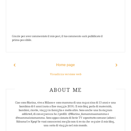
Grazie per aver commentato il mio post, il tuo commento sarà pubblicato il
prima possibile.
‹
›
Home page
Visualizza versione web
ABOUT AUTHOR
ABOUT ME
Ciao sono Marina, vivo a Milano e sono mamma di una ragazzina di 13 anni e una
bambina di 6 anni (nata a fine maggio 2019). Il mio blog parla di maternità,
bambini, ricette, viaggi in famiglia e molto altro. Sono anche una Instagram
addicted, di conseguenza ho 2 profili: @Marina_damammaamamma e
@mammaiutamamma. Sono appassionata di Serie TV soprattutto coreane (adoro i
Kdrama!) e Kpop! Se vuoi conoscermi meglio non ti resta che seguire il mio blog,
una sorta di viaggio nel mio mondo.