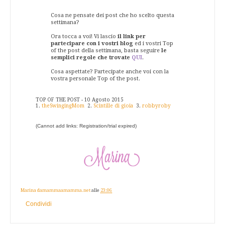
Cosa ne pensate dei post che ho scelto questa
settimana?
Ora tocca a voi! Vi lascio
il link per
partecipare con i vostri blog
ed i vostri Top
of the post della settimana, basta seguire
le
semplici regole che trovate
QUI
.
Cosa aspettate? Partecipate anche voi con la
vostra personale Top of the post.
TOP OF THE POST - 10 Agosto 2015
1.
theSwingingMom
2.
Scintille di gioia
3.
robbyroby
(Cannot add links: Registration/trial expired)
Marina damammaamamma.net
alle
23:06
Condividi