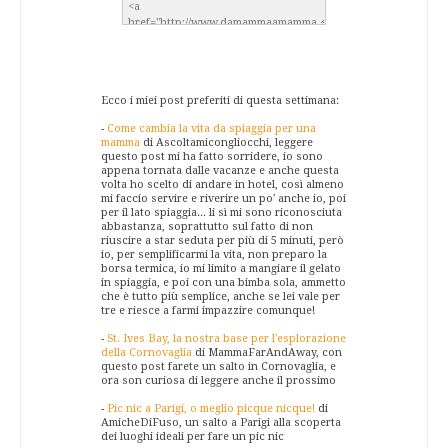
Ecco i miei post preferiti di questa settimana:
-
Come cambia la vita da spiaggia per una
mamma
di Ascoltamicongliocchi, leggere
questo post mi ha fatto sorridere, io sono
appena tornata dalle vacanze e anche questa
volta ho scelto di andare in hotel, così almeno
mi faccio servire e riverire un po' anche io, poi
per il lato spiaggia... li sì mi sono riconosciuta
abbastanza, soprattutto sul fatto di non
riuscire a star seduta per più di 5 minuti, però
io, per semplificarmi la vita, non preparo la
borsa termica, io mi limito a mangiare il gelato
in spiaggia, e poi con una bimba sola, ammetto
che è tutto più semplice, anche se lei vale per
tre e riesce a farmi impazzire comunque!
-
St. Ives Bay, la nostra base per l'esplorazione
della Cornovaglia
di MammaFarAndAway, con
questo post farete un salto in Cornovaglia, e
ora son curiosa di leggere anche il prossimo
-
Pic nic a Parigi, o meglio picque nicque!
di
AmicheDiFuso, un salto a Parigi alla scoperta
dei luoghi ideali per fare un pic nic