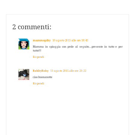
2 commenti:
mammapiky
10 agosto 2015 alle ore 18:43
Mamma in spiaggia con prole al seguito...presente in tutto e per
tutto!!!
Rispondi
RobbyRoby
13 agosto 2015 alle ore 23:22
ciao buonanotte
Rispondi