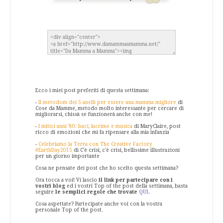
Ecco i miei post preferiti di questa settimana:
-
Il metodom dei 5 anelli per essere una mamma migliore
di
Cose da Mamme, metodo molto interessante per cercare di
migliorarsi, chissà se funzionerà anche con me!
-
I mitici anni '80: baci, lacrime e musica
di MaryClaire, post
ricco di emozioni che mi fa ripensare alla mia infanzia
-
Celebriamo la Terra con The Creative Factory
#EarthDay2015
di C'è crisi, c'è crisi, bellissime illustrazioni
per un giorno importante
Cosa ne pensate dei post che ho scelto questa settimana?
Ora tocca a voi! Vi lascio
il link per partecipare con i
vostri blog
ed i vostri Top of the post della settimana, basta
seguire
le semplici regole che trovate
QUI
.
Cosa aspettate? Partecipate anche voi con la vostra
personale Top of the post.