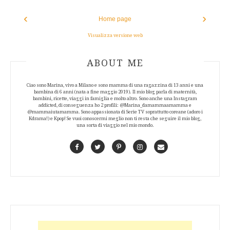
‹
›
Home page
Visualizza versione web
ABOUT AUTHOR
ABOUT ME
Ciao sono Marina, vivo a Milano e sono mamma di una ragazzina di 13 anni e una
bambina di 6 anni (nata a fine maggio 2019). Il mio blog parla di maternità,
bambini, ricette, viaggi in famiglia e molto altro. Sono anche una Instagram
addicted, di conseguenza ho 2 profili: @Marina_damammaamamma e
@mammaiutamamma. Sono appassionata di Serie TV soprattutto coreane (adoro i
Kdrama!) e Kpop! Se vuoi conoscermi meglio non ti resta che seguire il mio blog,
una sorta di viaggio nel mio mondo.
Facebook
Twitter
Pinterest
Instagram
Contact