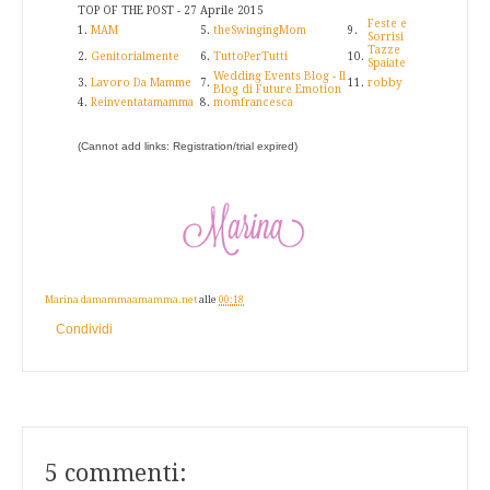
TOP OF THE POST - 27 Aprile 2015
Feste e
1.
MAM
5.
theSwingingMom
9.
Sorrisi
Tazze
2.
Genitorialmente
6.
TuttoPerTutti
10.
Spaiate
Wedding Events Blog - Il
3.
Lavoro Da Mamme
7.
11.
robby
Blog di Future Emotion
4.
Reinventatamamma
8.
momfrancesca
(Cannot add links: Registration/trial expired)
Marina damammaamamma.net
alle
00:18
Condividi
5 commenti: