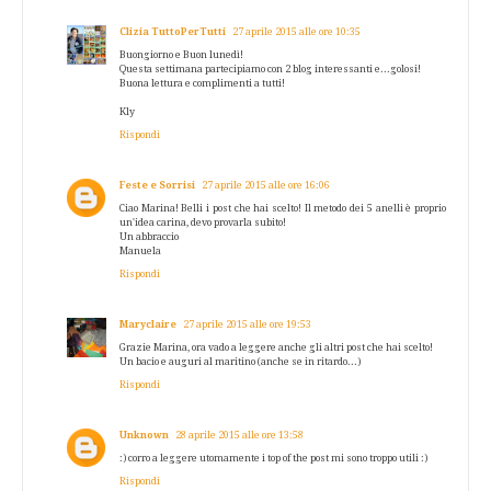
Clizia TuttoPerTutti
27 aprile 2015 alle ore 10:35
Buongiorno e Buon lunedì!
Questa settimana partecipiamo con 2 blog interessanti e...golosi!
Buona lettura e complimenti a tutti!
Kly
Rispondi
Feste e Sorrisi
27 aprile 2015 alle ore 16:06
Ciao Marina! Belli i post che hai scelto! Il metodo dei 5 anelli è proprio
un'idea carina, devo provarla subito!
Un abbraccio
Manuela
Rispondi
Maryclaire
27 aprile 2015 alle ore 19:53
Grazie Marina, ora vado a leggere anche gli altri post che hai scelto!
Un bacio e auguri al maritino (anche se in ritardo...)
Rispondi
Unknown
28 aprile 2015 alle ore 13:58
:) corro a leggere utomamente i top of the post mi sono troppo utili :)
Rispondi