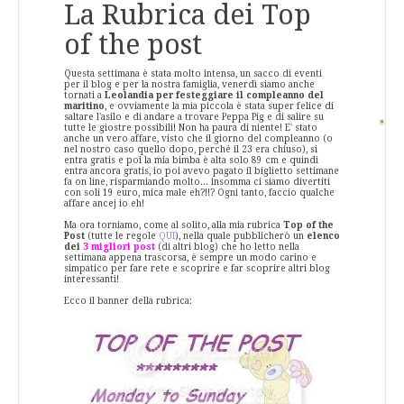
La Rubrica dei Top
of the post
Questa settimana è stata molto intensa, un sacco di eventi
per il blog e per la nostra famiglia, venerdì siamo anche
tornati a
Leolandia
per festeggiare il compleanno del
maritino
, e ovviamente la mia piccola è stata super felice di
saltare l'asilo e di andare a trovare Peppa Pig e di salire su
tutte le giostre possibili! Non ha paura di niente! E' stato
anche un vero affare, visto che il giorno del compleanno (o
nel nostro caso quello dopo, perché il 23 era chiuso), si
entra gratis e poi la mia bimba è alta solo 89 cm e quindi
entra ancora gratis, io poi avevo pagato il biglietto settimane
fa on line, risparmiando molto... insomma ci siamo divertiti
con soli 19 euro, mica male eh?!!? Ogni tanto, faccio qualche
affare ancej io eh!
Ma ora torniamo, come al solito, alla mia rubrica
Top of the
Post
(tutte le regole
QUI
), nella quale pubblicherò un
elenco
dei
3 migliori post
(di altri blog) che ho letto nella
settimana appena trascorsa, è sempre un modo carino e
simpatico per fare rete e scoprire e far scoprire altri blog
interessanti!
Ecco il banner della rubrica: