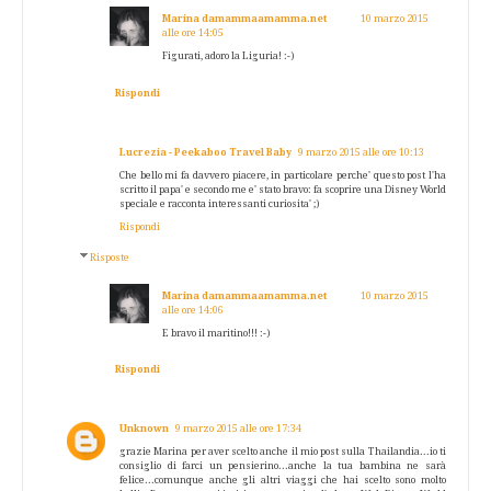
Marina damammaamamma.net
10 marzo 2015
alle ore 14:05
Figurati, adoro la Liguria! :-)
Rispondi
Lucrezia - Peekaboo Travel Baby
9 marzo 2015 alle ore 10:13
Che bello mi fa davvero piacere, in particolare perche' questo post l'ha
scritto il papa' e secondo me e' stato bravo: fa scoprire una Disney World
speciale e racconta interessanti curiosita' ;)
Rispondi
Risposte
Marina damammaamamma.net
10 marzo 2015
alle ore 14:06
E bravo il maritino!!! :-)
Rispondi
Unknown
9 marzo 2015 alle ore 17:34
grazie Marina per aver scelto anche il mio post sulla Thailandia...io ti
consiglio di farci un pensierino...anche la tua bambina ne sarà
felice...comunque anche gli altri viaggi che hai scelto sono molto