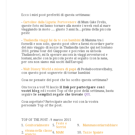
Ecco i miei post preferiti di questa settimana:
-
Cartoline dalla Liguria: Portovenere
di Mum Cake Frelis,
queste foto mi fanno tornare alla mente i week end al mare
viaggiando in moto .... giusto 3 anni fa....prima della piccola
peste
-
Thailandia viaggi fai da te con bambini
di Mamma tra i
fornelli e non solo, questo post oltre a farmi ricordare parte
del mio viaggio di nozze in Thailandia (anche qui nel lontano
2010, prima tour del Giappone e poi relax su un'isola
Thailandese), mi fa sperare ancora in viaggi avventurosi e
lontani, anche con la piccola peste al seguito (con la nana,
per ora non siamo mai usciti dall'Europa)
-
Walt Disney World a misura di papà
di Peekabootravelbaby,
con questo post sognerete di tornar bambini
Cosa ne pensate dei post che ho scelto questa settimana?
Ora tocca a voi! Vi lascio
il link per partecipare con i
vostri blog
ed i vostri Top of the post della settimana, basta
seguire
le semplici regole che trovate
QUI
.
Cosa aspettate? Partecipate anche voi con la vostra
personale Top of the post.
TOP OF THE POST - 9 marzo 2015
Feste e
1.
Genitorialmente
5.
9.
Mammanontiarrabbiare
Sorrisi
vivana-nella classe
2.
6.
MAM
10.
Tazze Spaiate
arancio