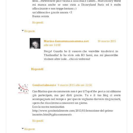
belli...Portovenere poi è vicina a casa mia e l'adoro...Walt Disney World
mi manca anche se sono stata a Disneyland Paris ed è molto
affascinante e non troppo lontano ;-)
un'abbraccio e grazie ancora <3
Buona serata
Rispondi
Risposte
Marina damammaamamma.net
10 marzo 2015
alle ore 14:08
Prego! Guarda ho il suocero che vorrebbe trasferirsi in
Thailandia! Io ho visto solo KO Sami, ma mi piacerebbe
visitare altre isole...chissà vedremo!
Rispondi
Genitorialmente
9 marzo 2015 alle ore 22:56
Ciao Marina questo commento non è per il Top of the post a cui abbiamo
già partecipato, ma per dirti grazie. Tu e il tuo blog ci avete
accompagnato nel tempo e per questo vogliamo davvero ringraziarti,
spero che riusciremo a conoscerci un giorno.
Ecco la nostra nomination
http://www.genitorialmente.com/2015/03/lemozione-del-primo-
incontro.html#gpluscomments
Rispondi
Risposte