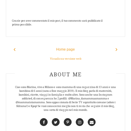
Grazie per aver commentato il mio post, il tuo commento sarà pubblicato il
prima possibile.
‹
›
Home page
Visualizza versione web
ABOUT AUTHOR
ABOUT ME
Ciao sono Marina, vivo a Milano e sono mamma di una ragazzina di 13 anni e una
bambina di 6 anni (nata a fine maggio 2019). Il mio blog parla di maternità,
bambini, ricette, viaggi in famiglia e molto altro. Sono anche una Instagram
addicted, di conseguenza ho 2 profili: @Marina_damammaamamma e
@mammaiutamamma. Sono appassionata di Serie TV soprattutto coreane (adoro i
Kdrama!) e Kpop! Se vuoi conoscermi meglio non ti resta che seguire il mio blog,
una sorta di viaggio nel mio mondo.
Facebook
Twitter
Pinterest
Instagram
Contact