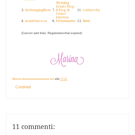
Wedding
Events Blog -
3.
theSwingingMom
7.
Il Blog di
11.
robbyroby
Future
Emotion
4.
momfrancesca
8.
Birbamamme
12.
Nanù
(Cannot add links: Registration/trial expired)
Marina damammaamamma.net
alle
17:51
Condividi
11 commenti: