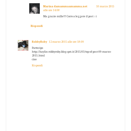
Marina damammaamamma.net
10 marzo 2015
alle ore 14:08
Ma grazie mille!!! Corro a leggere il post :-)
Rispondi
RobbyRoby
12 marzo 2015 alle ore 18:09
Partecipo
http://haylin-robbyroby.blogspot.it/2015/03/top-of-post-09-marzo-
2015.html
ciao
Rispondi