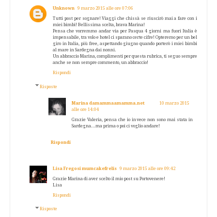
Unknown
9 marzo 2015 alle ore 07:06
Tutti post per sognare! Viaggi che chissà se riuscirò mai a fare con i
miei bimbi! Bellissima scelta, brava Marina!
Pensa che vorremmo andar via per Pasqua 4 giorni ma fuori Italia è
impensabile, tra volo e hotel ci sparano certe cifre! Opteremo per un bel
giro in Italia, più free, aspettando giugno quando porterò i miei bimbi
al mare in Sardegna dai nonni.
Un abbraccio Marina, complimenti per questa rubrica, ti seguo sempre
anche se non sempre commento, un abbraccio!
Rispondi
Risposte
Marina damammaamamma.net
10 marzo 2015
alle ore 14:04
Grazie Valeria, pensa che io invece non sono mai stata in
Sardegna...ma prima o poi ci voglio andare!
Rispondi
Lisa Fregosi mumcakefrelis
9 marzo 2015 alle ore 09:42
Grazie Marina di aver scelto il mio post su Portovenere!
Lisa
Rispondi
Risposte