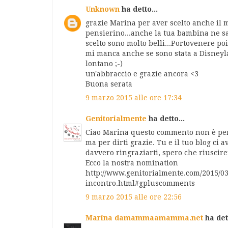
Unknown
ha detto...
grazie Marina per aver scelto anche il mi
pensierino...anche la tua bambina ne sa
scelto sono molto belli...Portovenere po
mi manca anche se sono stata a Disneyl
lontano ;-)
un'abbraccio e grazie ancora <3
Buona serata
9 marzo 2015 alle ore 17:34
Genitorialmente
ha detto...
Ciao Marina questo commento non è per i
ma per dirti grazie. Tu e il tuo blog c
davvero ringraziarti, spero che riuscir
Ecco la nostra nomination
http://www.genitorialmente.com/2015/0
incontro.html#gpluscomments
9 marzo 2015 alle ore 22:56
Marina damammaamamma.net
ha dett