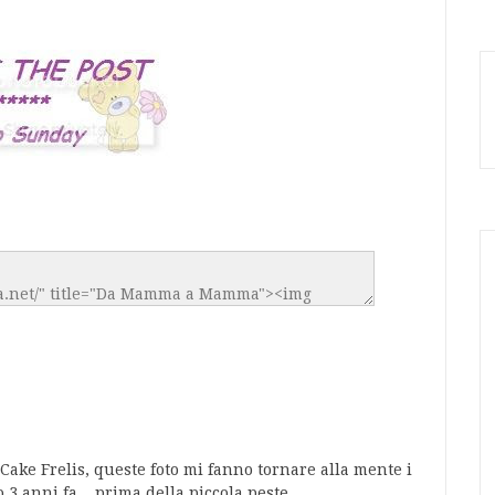
ake Frelis, queste foto mi fanno tornare alla mente i
 3 anni fa....prima della piccola peste