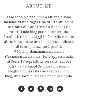
ABOUT AUTHOR
ABOUT ME
Ciao sono Marina, vivo a Milano e sono
mamma di una ragazzina di 13 anni e una
bambina di 6 anni (nata a fine maggio
2019). Il mio blog parla di maternità,
bambini, ricette, viaggi in famiglia e molto
altro. Sono anche una Instagram addicted,
di conseguenza ho 2 profili:
@Marina_damammaamamma e
@mammaiutamamma. Sono appassionata
di Serie TV soprattutto coreane (adoro i
Kdrama!) e Kpop! Se vuoi conoscermi
meglio non ti resta che seguire il mio
blog, una sorta di viaggio nel mio mondo.
F
T
P
I
C
a
w
i
n
o
c
i
n
s
n
e
t
t
t
t