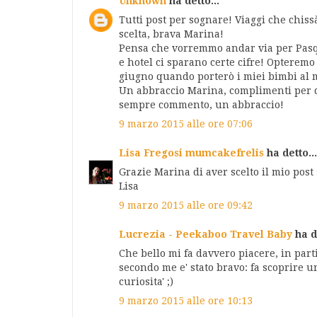
Unknown
ha detto...
Tutti post per sognare! Viaggi che chiss
scelta, brava Marina!
Pensa che vorremmo andar via per Pasqua
e hotel ci sparano certe cifre! Opteremo 
giugno quando porterò i miei bimbi al 
Un abbraccio Marina, complimenti per 
sempre commento, un abbraccio!
9 marzo 2015 alle ore 07:06
Lisa Fregosi mumcakefrelis
ha detto...
Grazie Marina di aver scelto il mio post
Lisa
9 marzo 2015 alle ore 09:42
Lucrezia - Peekaboo Travel Baby
ha de
Che bello mi fa davvero piacere, in parti
secondo me e' stato bravo: fa scoprire 
curiosita' ;)
9 marzo 2015 alle ore 10:13