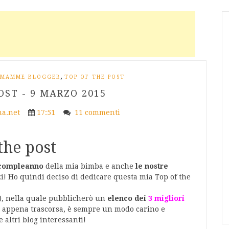
,
MAMME BLOGGER
TOP OF THE POST
OST - 9 MARZO 2015
a.net
17:51
11 commenti
the post
 compleanno
della mia bimba e anche
le nostre
rezzi! Ho quindi deciso di dedicare questa mia Top of the
), nella quale pubblicherò un
elenco dei
3 migliori
na appena trascorsa, è sempre un modo carino e
e altri blog interessanti!