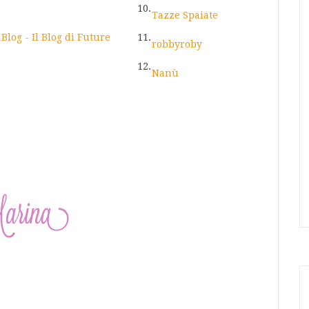
10.
Tazze Spaiate
log - Il Blog di Future
11.
robbyroby
12.
Nanù