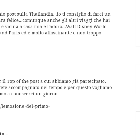
o post sulla Thailandia...io ti consiglio di farci un
rà felice...comunque anche gli altri viaggi che hai
i è vicina a casa mia e l'adoro...Walt Disney World
and Paris ed è molto affascinante e non troppo
l Top of the post a cui abbiamo già partecipato,
i avete accompagnato nel tempo e per questo vogliamo
emo a conoscerci un giorno.
3/lemozione-del-primo-
o...