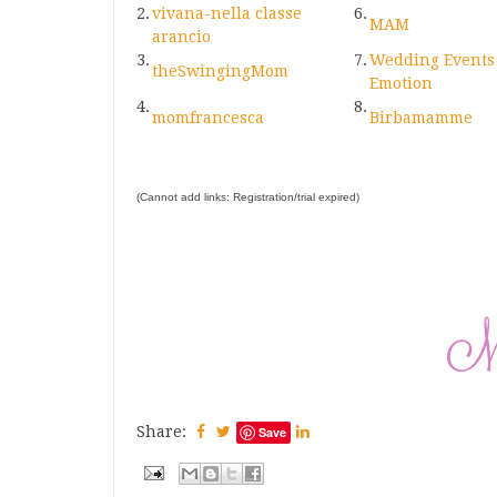
2.
vivana-nella classe
6.
MAM
arancio
3.
7.
Wedding Events B
theSwingingMom
Emotion
4.
8.
momfrancesca
Birbamamme
(Cannot add links: Registration/trial expired)
Share:
Save