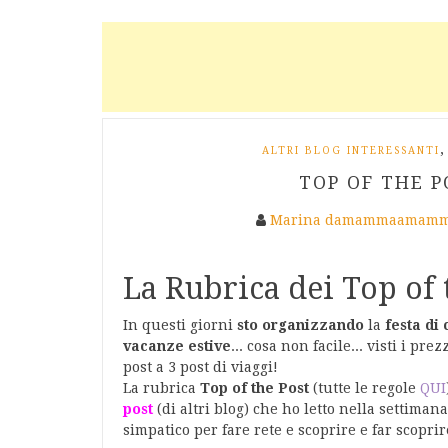
,
ALTRI BLOG INTERESSANTI
TOP OF THE P
Marina damammaamamm
La Rubrica dei Top of 
In questi giorni
sto organizzando
la
festa di
vacanze estive
... cosa non facile... visti i p
post a 3 post di viaggi!
La rubrica
Top of the Post
(tutte le regole
QUI
post
(di altri blog) che ho letto nella settima
simpatico per fare rete e scoprire e far scoprir