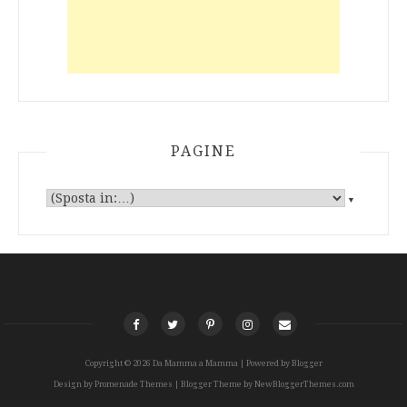
PAGINE
▼
Copyright ©
2026
Da Mamma a Mamma
| Powered by
Blogger
Design by
Promenade Themes
| Blogger Theme by
NewBloggerThemes.com