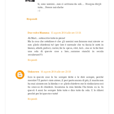
Si, sono uomini...non ci arrivano da soli.... Bisogna dirgli
tutto... Povere noi ehehe
:-)
Rispondi
Due volte Mamma
15 agosto 2014 alle ore 13:56
Ah Mari...sottoscrivo tutto in pieno!
Ma la cosa che sottolineo è che gli uomini non faranno mai niente se
non glielo chiederai tu! (per loro è normale che tu faccia le notti in
bianco, allatti, pulisci, cucini, fai la spesa, stiri, lavi...ma se tu fai fare
una sola di queste cose a loro...saranno stanchi in secula
seculorum!!!)
Rispondi
Unknown
16 agosto 2014 alle ore 23:50
Ecco io queste cose le ho sempre dette e le dirò sempre, perché
mentire? Il parto è stato atroce, il post parto ancora di più, il marito non
ha mai aiutato con la bimba e se glielo chiedevo me lo rinfacciava così
ho smesso di chiedere. Insomma la mia bimba l'ho tirata su io. In
questi 4 anni ho sempre fatto tutto e dico tutto da sola. E lo rifarei
perché per lei questo e tutto!
Rispondi