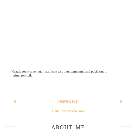
Grazie per aver commentato il mio post, il tuo commento sarà pubblicato il
prima possibile.
‹
›
Home page
Visualizza versione web
ABOUT AUTHOR
ABOUT ME