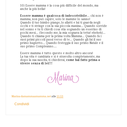
10) Essere mamma è la cosa più difficile del mondo, ma
anche la più bella!
Essere mamma è qualcosa di indescrivibile
... chi non è
mamma, non può capire, solo le mamme lo sanno!
Quando il tuo bimbo piange, lo allatti e lui ti guarda negli
occhi e ti stringe con la sua piccola manina... Quando sorride
nel sonno e tu ti chiedi cosa stia sognando un esserino di
pochi mesi... (Secondo me, la mia sognava la tetta! eheheh)...
Quando ti chiama per la prima volta Mamma... Quando fa i
suoi primi piccoli passi verso di te... Quando gli fai il suo
primo bagnetto... Quando festeggia il suo primo Natale e il
suo primo Compleanno....
Essere mamma è tutto questo e molto altro ancora!
La tua vita è cambiata e si è stravolta completamente, ma
dopo la sua nascita, ti chiederai,
come hai fatto prima a
vivere senza di lei!!!
Marina damammaamamma.net
alle
11:53
Condividi