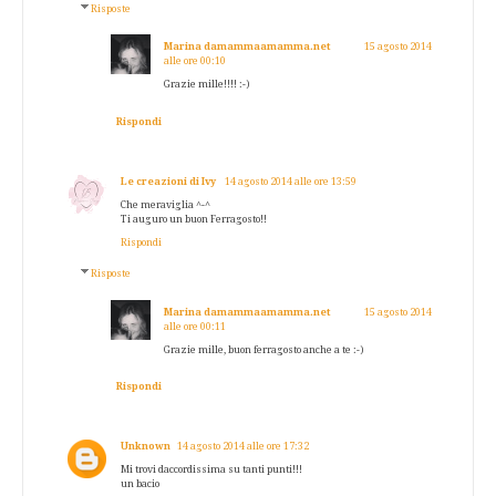
Risposte
Marina damammaamamma.net
15 agosto 2014
alle ore 00:10
Grazie mille!!!! :-)
Rispondi
Le creazioni di Ivy
14 agosto 2014 alle ore 13:59
Che meraviglia ^-^
Ti auguro un buon Ferragosto!!
Rispondi
Risposte
Marina damammaamamma.net
15 agosto 2014
alle ore 00:11
Grazie mille, buon ferragosto anche a te :-)
Rispondi
Unknown
14 agosto 2014 alle ore 17:32
Mi trovi daccordissima su tanti punti!!!
un bacio