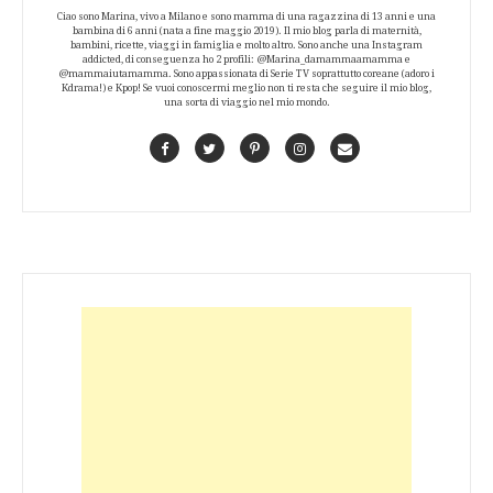
Ciao sono Marina, vivo a Milano e sono mamma di una ragazzina di 13 anni e una
bambina di 6 anni (nata a fine maggio 2019). Il mio blog parla di maternità,
bambini, ricette, viaggi in famiglia e molto altro. Sono anche una Instagram
addicted, di conseguenza ho 2 profili: @Marina_damammaamamma e
@mammaiutamamma. Sono appassionata di Serie TV soprattutto coreane (adoro i
Kdrama!) e Kpop! Se vuoi conoscermi meglio non ti resta che seguire il mio blog,
una sorta di viaggio nel mio mondo.
Facebook
Twitter
Pinterest
Instagram
Contact