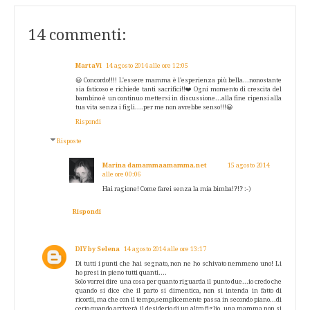
14 commenti:
MartaVi
14 agosto 2014 alle ore 12:05
😃 Concordo!!!! L'essere mamma è l'esperienza più bella...nonostante
sia faticoso e richiede tanti sacrifici!!❤️Ogni momento di crescita del
bambino è un continuo mettersi in discussione...alla fine ripensi alla
tua vita senza i figli....per me non avrebbe senso!!!😀
Rispondi
Risposte
Marina damammaamamma.net
15 agosto 2014
alle ore 00:06
Hai ragione! Come farei senza la mia bimba!?!? :-)
Rispondi
DIY by Selena
14 agosto 2014 alle ore 13:17
Di tutti i punti che hai segnato, non ne ho schivato nemmeno uno! Li
ho presi in pieno tutti quanti....
Solo vorrei dire una cosa per quanto riguarda il punto due...io credo che
quando si dice che il parto si dimentica, non si intenda in fatto di
ricordi, ma che con il tempo,semplicemente passa in secondo piano...di
certo quando arriverà il desiderio di un altro figlio, una mamma non si