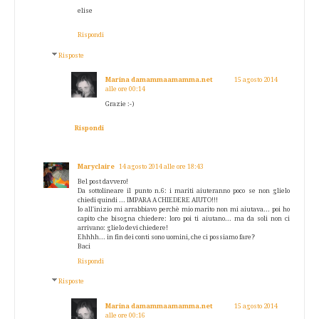
elise
Rispondi
Risposte
Marina damammaamamma.net
15 agosto 2014
alle ore 00:14
Grazie :-)
Rispondi
Maryclaire
14 agosto 2014 alle ore 18:43
Bel post davvero!
Da sottolineare il punto n.6: i mariti aiuteranno poco se non glielo
chiedi quindi ... IMPARA A CHIEDERE AIUTO!!!
Io all'inizio mi arrabbiavo perchè mio marito non mi aiutava... poi ho
capito che bisogna chiedere: loro poi ti aiutano... ma da soli non ci
arrivano: glielo devi chiedere!
Ehhhh... in fin dei conti sono uomini, che ci possiamo fare?
Baci
Rispondi
Risposte
Marina damammaamamma.net
15 agosto 2014
alle ore 00:16