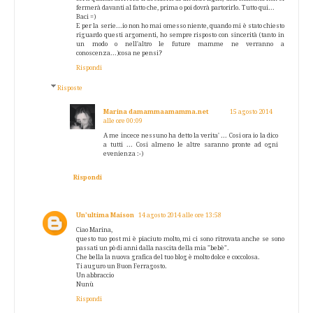
fermerà davanti al fatto che, prima o poi dovrà partorirlo. Tutto qui...
Baci =)
E per la serie...io non ho mai omesso niente, quando mi è stato chiesto
riguardo questi argomenti, ho sempre risposto con sincerità (tanto in
un modo o nell'altro le future mamme ne verranno a
conoscenza...)cosa ne pensi?
Rispondi
Risposte
Marina damammaamamma.net
15 agosto 2014
alle ore 00:09
A me incece nessuno ha detto la verita' ... Cosi ora io la dico
a tutti ... Cosi almeno le altre saranno pronte ad ogni
evenienza :-)
Rispondi
Un’ultima Maison
14 agosto 2014 alle ore 13:58
Ciao Marina,
questo tuo post mi è piaciuto molto, mi ci sono ritrovata anche se sono
passati un pò di anni dalla nascita della mia "bebè".
Che bella la nuova grafica del tuo blog è molto dolce e coccolosa.
Ti auguro un Buon Ferragosto.
Un abbraccio
Nunù
Rispondi