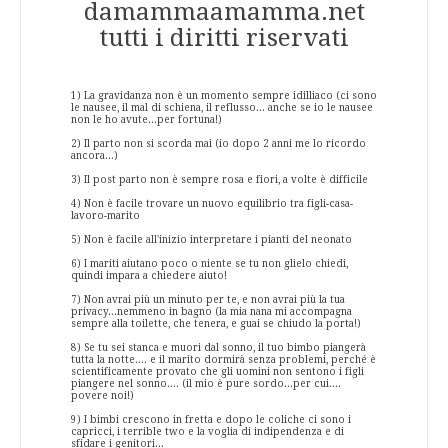
damammaamamma.net
tutti i diritti riservati
1) La gravidanza non è un momento sempre idilliaco (ci sono
le nausee, il mal di schiena, il reflusso... anche se io le nausee
non le ho avute...per fortuna!)
2) Il parto non si scorda mai (io dopo 2 anni me lo ricordo
ancora...)
3) Il post parto non è sempre rosa e fiori, a volte è difficile
4) Non è facile trovare un nuovo equilibrio tra figli-casa-
lavoro-marito
5) Non è facile all'inizio interpretare i pianti del neonato
6) I mariti aiutano poco o niente se tu non glielo chiedi,
quindi impara a chiedere aiuto!
7) Non avrai più un minuto per te, e non avrai più la tua
privacy...nemmeno in bagno (la mia nana mi accompagna
sempre alla toilette, che tenera, e guai se chiudo la porta!)
8) Se tu sei stanca e muori dal sonno, il tuo bimbo piangerà
tutta la notte.... e il marito dormirà senza problemi, perché è
scientificamente provato che gli uomini non sentono i figli
piangere nel sonno.... (il mio è pure sordo...per cui....
povere noi!)
9) I bimbi crescono in fretta e dopo le coliche ci sono i
capricci, i terrible two e la voglia di indipendenza e di
sfidare i genitori...