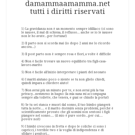
damammaamamma.net
tutti i diritti riservati
1) La gravidanza non è un momento sempre idilliaco (ci sono
le nausee, il mal di schiena, il reflusso... anche se io le nausee
non le ho avute...per fortuna!)
2) Il parto non si scorda mai (io dopo 2 anni me lo ricordo
ancora...)
3) Il post parto non è sempre rosa e fiori, a volte è difficile
4) Non è facile trovare un nuovo equilibrio tra figli-casa-
lavoro-marito
5) Non è facile all'inizio interpretare i pianti del neonato
6) I mariti aiutano poco o niente se tu non glielo chiedi,
quindi impara a chiedere aiuto!
7) Non avrai più un minuto per te, e non avrai più la tua
privacy...nemmeno in bagno (la mia nana mi accompagna
sempre alla toilette, che tenera, e guai se chiudo la porta!)
8) Se tu sei stanca e muori dal sonno, il tuo bimbo piangerà
tutta la notte.... e il marito dormirà senza problemi, perché è
scientificamente provato che gli uomini non sentono i figli
piangere nel sonno.... (il mio è pure sordo...per cui....
povere noi!)
9) I bimbi crescono in fretta e dopo le coliche ci sono i
capricci, i terrible two e la voglia di indipendenza e di
sfidare i genitori...