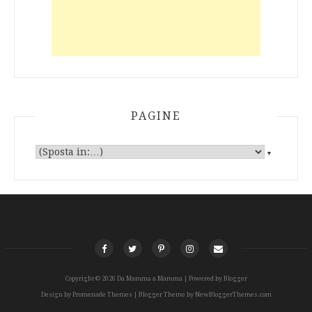
PAGINE
▼
Copyright ©
2026
Da Mamma a Mamma
| Powered by
Blogger
Design by
Promenade Themes
| Blogger Theme by
NewBloggerThemes.com