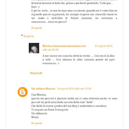
fermerà davanti al fatto che, prima o poi dovrà partorirlo. Tutto qui...
Baci =)
E per la serie...io non ho mai omesso niente, quando mi è stato chiesto
riguardo questi argomenti, ho sempre risposto con sincerità (tanto in
un modo o nell'altro le future mamme ne verranno a
conoscenza...)cosa ne pensi?
Rispondi
Risposte
Marina damammaamamma.net
15 agosto 2014
alle ore 00:09
A me incece nessuno ha detto la verita' ... Cosi ora io la dico
a tutti ... Cosi almeno le altre saranno pronte ad ogni
evenienza :-)
Rispondi
Un’ultima Maison
14 agosto 2014 alle ore 13:58
Ciao Marina,
questo tuo post mi è piaciuto molto, mi ci sono ritrovata anche se sono
passati un pò di anni dalla nascita della mia "bebè".
Che bella la nuova grafica del tuo blog è molto dolce e coccolosa.
Ti auguro un Buon Ferragosto.
Un abbraccio
Nunù
Rispondi