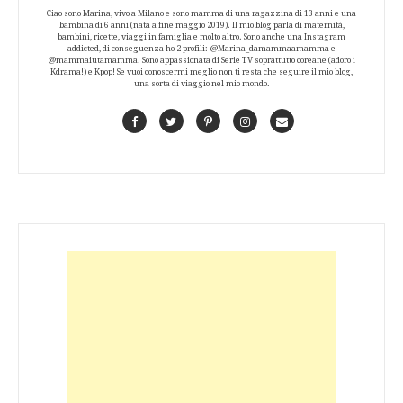
Ciao sono Marina, vivo a Milano e sono mamma di una ragazzina di 13 anni e una
bambina di 6 anni (nata a fine maggio 2019). Il mio blog parla di maternità,
bambini, ricette, viaggi in famiglia e molto altro. Sono anche una Instagram
addicted, di conseguenza ho 2 profili: @Marina_damammaamamma e
@mammaiutamamma. Sono appassionata di Serie TV soprattutto coreane (adoro i
Kdrama!) e Kpop! Se vuoi conoscermi meglio non ti resta che seguire il mio blog,
una sorta di viaggio nel mio mondo.
Facebook
Twitter
Pinterest
Instagram
Contact