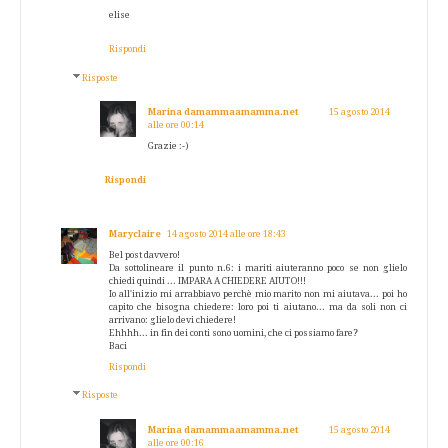
elise
Rispondi
Risposte
Marina damammaamamma.net
15 agosto 2014
alle ore 00:14
Grazie :-)
Rispondi
Maryclaire
14 agosto 2014 alle ore 18:43
Bel post davvero!
Da sottolineare il punto n.6: i mariti aiuteranno poco se non glielo
chiedi quindi ... IMPARA A CHIEDERE AIUTO!!!
Io all'inizio mi arrabbiavo perchè mio marito non mi aiutava... poi ho
capito che bisogna chiedere: loro poi ti aiutano... ma da soli non ci
arrivano: glielo devi chiedere!
Ehhhh... in fin dei conti sono uomini, che ci possiamo fare?
Baci
Rispondi
Risposte
Marina damammaamamma.net
15 agosto 2014
alle ore 00:16