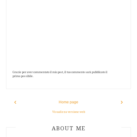
Grazie per aver commentato il mio post, il tuo commento sarà pubblicato il
prima possibile.
‹
›
Home page
Visualizza versione web
ABOUT AUTHOR
ABOUT ME