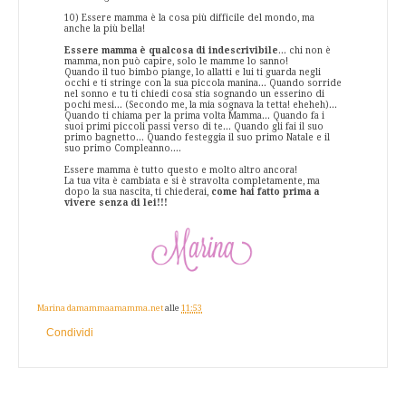
10) Essere mamma è la cosa più difficile del mondo, ma
anche la più bella!
Essere mamma è qualcosa di indescrivibile
... chi non è
mamma, non può capire, solo le mamme lo sanno!
Quando il tuo bimbo piange, lo allatti e lui ti guarda negli
occhi e ti stringe con la sua piccola manina... Quando sorride
nel sonno e tu ti chiedi cosa stia sognando un esserino di
pochi mesi... (Secondo me, la mia sognava la tetta! eheheh)...
Quando ti chiama per la prima volta Mamma... Quando fa i
suoi primi piccoli passi verso di te... Quando gli fai il suo
primo bagnetto... Quando festeggia il suo primo Natale e il
suo primo Compleanno....
Essere mamma è tutto questo e molto altro ancora!
La tua vita è cambiata e si è stravolta completamente, ma
dopo la sua nascita, ti chiederai,
come hai fatto prima a
vivere senza di lei!!!
Marina damammaamamma.net
alle
11:53
Condividi