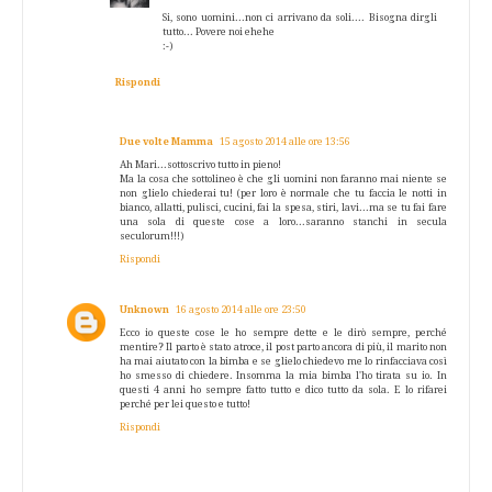
Si, sono uomini...non ci arrivano da soli.... Bisogna dirgli
tutto... Povere noi ehehe
:-)
Rispondi
Due volte Mamma
15 agosto 2014 alle ore 13:56
Ah Mari...sottoscrivo tutto in pieno!
Ma la cosa che sottolineo è che gli uomini non faranno mai niente se
non glielo chiederai tu! (per loro è normale che tu faccia le notti in
bianco, allatti, pulisci, cucini, fai la spesa, stiri, lavi...ma se tu fai fare
una sola di queste cose a loro...saranno stanchi in secula
seculorum!!!)
Rispondi
Unknown
16 agosto 2014 alle ore 23:50
Ecco io queste cose le ho sempre dette e le dirò sempre, perché
mentire? Il parto è stato atroce, il post parto ancora di più, il marito non
ha mai aiutato con la bimba e se glielo chiedevo me lo rinfacciava così
ho smesso di chiedere. Insomma la mia bimba l'ho tirata su io. In
questi 4 anni ho sempre fatto tutto e dico tutto da sola. E lo rifarei
perché per lei questo e tutto!
Rispondi