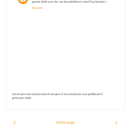
quante belle cose che stai facendo!bravissima!!!un bacione:)
Rispondi
Grazie per aver commentato il mio post, il tuo commento sarà pubblicato il
prima possibile.
‹
›
Home page