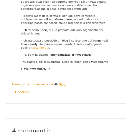
quelle alle quali i figli non vogliono dormire); c’è un #tweetparty
ogni sera proprio per riuscire a dare a tutti la possibilità di
partecipare anche in base a impegni e imprevisti;
- il primo tweet della serata di ognuno deve contenere
obbligatoriamente
il tag #tweetparty
, in modo tale che chi
partecipa possa conoscere chi c'è disponibile a chiacchierare;
- i
temi
sono
liberi,
si può proporre qualsiasi argomento per
chiacchierare;
- chi partecipa e possiede un blog inserisce uno dei
banner del
#tweetparty
che può scaricare tramite il codice dall'apposita
pagina
cliccando qui
;
- e, se vi fa piacere,
sponsorizzate il #tweetparty
Più siamo e più ci divertiamo!
Keep in touch, con il #tweetparty!
I love #tweetparty!!!!
Marina damammaamamma.net
alle
16:21
Condividi
4 commenti: