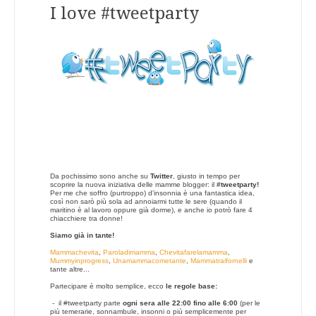
I love #tweetparty
Da pochissimo sono anche su
Twitter
, giusto in tempo per
scoprire la nuova iniziativa delle mamme blogger: il
#tweetparty!
Per me che soffro (purtroppo) d'insonnia è una fantastica idea,
così non sarò più sola ad annoiarmi tutte le sere (quando il
maritino è al lavoro oppure già dorme), e anche io potrò fare 4
chiacchiere tra donne!
Siamo già in tante!
Mammachevita
,
Paroladimamma
,
Chevitafarelamamma
,
Mummyinprogress
,
Unamammacometante
,
Mammatraifornelli
e
tante altre...
Partecipare è molto semplice, ecco
le regole base:
- il #tweetparty parte
ogni sera alle 22:00 fino alle 6:00
(per le
più temerarie, sonnambule, insonni o più semplicemente per