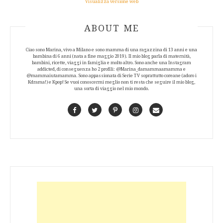
Visualizza versione web
ABOUT AUTHOR
ABOUT ME
Ciao sono Marina, vivo a Milano e sono mamma di una ragazzina di 13 anni e una
bambina di 6 anni (nata a fine maggio 2019). Il mio blog parla di maternità,
bambini, ricette, viaggi in famiglia e molto altro. Sono anche una Instagram
addicted, di conseguenza ho 2 profili: @Marina_damammaamamma e
@mammaiutamamma. Sono appassionata di Serie TV soprattutto coreane (adoro i
Kdrama!) e Kpop! Se vuoi conoscermi meglio non ti resta che seguire il mio blog,
una sorta di viaggio nel mio mondo.
Facebook
Twitter
Pinterest
Instagram
Contact