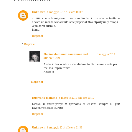
Unknown
8 maggio 2014 alle ore 18:07
siiiiiiiii che bello mi piace un sacco confrontarci li...anche se twitter è
ancora un mondo sconosciuto forse proprio al #tweetparty imparerò ;-)
A più tardi allora <3
Manu
Rispondi
Risposte
Marina damammaamamma.net
8 maggio 2014
alle ore 19:21
Anche io faccio fatica a star dietro a twitter, è una novità per
me, ma impareremo!
A dopo :)
Rispondi
Due volte Mamma
8 maggio 2014 alle ore 21:10
Evviva il #tweetparty! !! Speriamo di essere sempre di più!
Divertimento assicurato!
Rispondi
Unknown
8 maggio 2014 alle ore 21:33