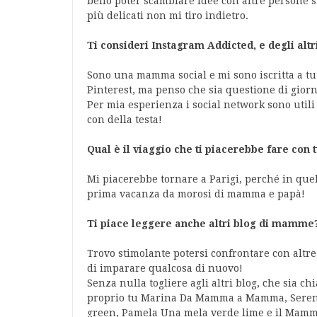
bello poter scambiare idee con altre persone s
più delicati non mi tiro indietro.
Ti consideri Instagram Addicted, e degli altr
Sono una mamma social e mi sono iscritta a tut
Pinterest, ma penso che sia questione di giorn
Per mia esperienza i social network sono utili 
con della testa!
Qual è il viaggio che ti piacerebbe fare con t
Mi piacerebbe tornare a Parigi, perché in quella
prima vacanza da morosi di mamma e papà!
Ti piace leggere anche altri blog di mamme? 
Trovo stimolante potersi confrontare con alt
di imparare qualcosa di nuovo!
Senza nulla togliere agli altri blog, che sia chi
proprio tu Marina Da Mamma a Mamma, Ser
green, Pamela Una mela verde lime e il Mam