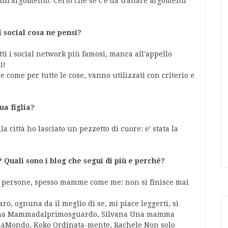
ull'argomento. Certo che se c'è da trattare argomenti
i social cosa ne pensi
?
ti i social network più famosi, manca all'appello
i!
e come per tutte le cose, vanno utilizzati con criterio e
ua figlia?
 città ho lasciato un pezzetto di cuore: e' stata la
Quali sono i blog che segui di più e perché?
re persone, spesso mamme come me: non si finisce mai
aro, ognuna da il meglio di se, mi piace leggerti, sì
ena Mammadalprimosguardo, Silvana Una mamma
maMondo, Koko Ordinata-mente, Rachele Non solo