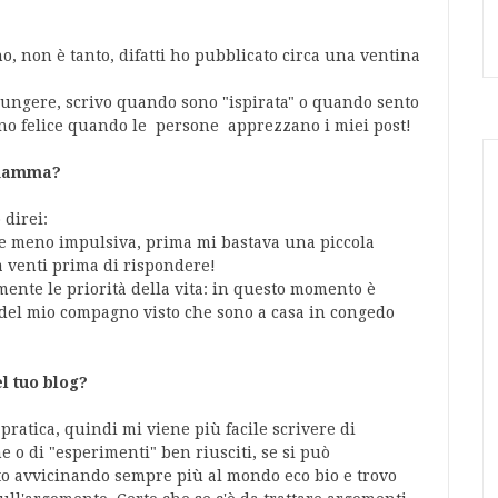
o, non è tanto, difatti ho pubblicato circa una ventina
ungere, scrivo quando sono "ispirata" o quando sento
sono felice quando le persone apprezzano i miei post!
 mamma?
 direi:
 e meno impulsiva, prima mi bastava una piccola
 a venti prima di rispondere!
ente le priorità della vita: in questo momento è
 del mio compagno visto che sono a casa in congedo
l tuo blog?
 pratica, quindi mi viene più facile scrivere di
o di "esperimenti" ben riusciti, se si può
to avvicinando sempre più al mondo eco bio e trovo