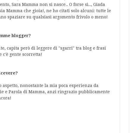
nto, Sara Mamma non si nasce.. O forse sì.., Giada
 Mamma che gioia!, ne ho citati solo alcuni: tutte le
no spaziare su qualsiasi argomento frivolo o meno!
mamme blogger?
, capita però di leggere di "sgarri" tra blog e frasi
 c'è gente scorretta!
ricevere?
o aspetto, nonostante la mia poca esperienza da
Vie e Parola di Mamma, anzi ringrazio pubblicamente
ncora!