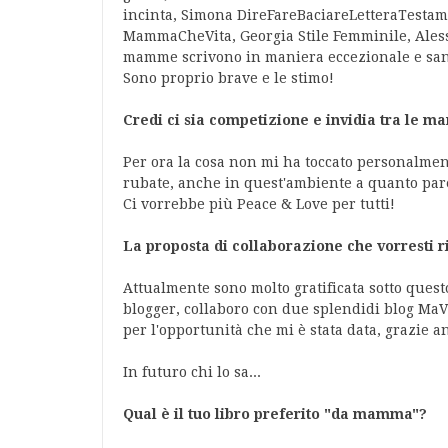
incinta, Simona DireFareBaciareLetteraTestame
MammaCheVita, Georgia Stile Femminile, Alessia
mamme scrivono in maniera eccezionale e san
Sono proprio brave e le stimo!
Credi ci sia competizione e invidia tra le 
Per ora la cosa non mi ha toccato personalmente
rubate, anche in quest'ambiente a quanto pare
Ci vorrebbe più Peace & Love per tutti!
La proposta di collaborazione che vorresti 
Attualmente sono molto gratificata sotto quest
blogger, collaboro con due splendidi blog Ma
per l'opportunità che mi è stata data, grazie a
In futuro chi lo sa...
Qual è il tuo libro preferito "da mamma"?