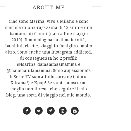
ABOUT AUTHOR
ABOUT ME
Ciao sono Marina, vivo a Milano e sono
mamma di una ragazzina di 13 anni e una
bambina di 6 anni (nata a fine maggio
2019). Il mio blog parla di maternità,
bambini, ricette, viaggi in famiglia e molto
altro. Sono anche una Instagram addicted,
di conseguenza ho 2 profili:
@Marina_damammaamamma e
@mammaiutamamma. Sono appassionata
di Serie TV soprattutto coreane (adoro i
Kdrama!) e Kpop! Se vuoi conoscermi
meglio non ti resta che seguire il mio
blog, una sorta di viaggio nel mio mondo.
F
T
P
I
C
a
w
i
n
o
c
i
n
s
n
e
t
t
t
t