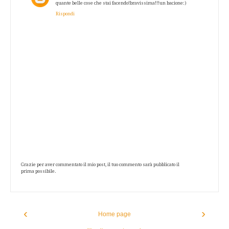
quante belle cose che stai facendo!bravissima!!!un bacione:)
Rispondi
Grazie per aver commentato il mio post, il tuo commento sarà pubblicato il
prima possibile.
‹
›
Home page