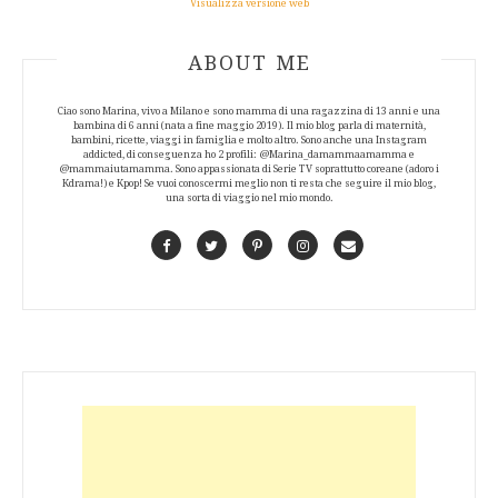
Visualizza versione web
ABOUT AUTHOR
ABOUT ME
Ciao sono Marina, vivo a Milano e sono mamma di una ragazzina di 13 anni e una
bambina di 6 anni (nata a fine maggio 2019). Il mio blog parla di maternità,
bambini, ricette, viaggi in famiglia e molto altro. Sono anche una Instagram
addicted, di conseguenza ho 2 profili: @Marina_damammaamamma e
@mammaiutamamma. Sono appassionata di Serie TV soprattutto coreane (adoro i
Kdrama!) e Kpop! Se vuoi conoscermi meglio non ti resta che seguire il mio blog,
una sorta di viaggio nel mio mondo.
Facebook
Twitter
Pinterest
Instagram
Contact