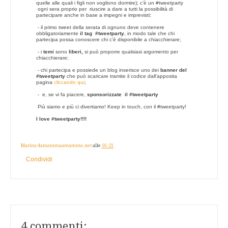
quelle alle quali i figli non vogliono dormire); c’è un #tweetparty
ogni sera proprio per riuscire a dare a tutti la possibilità di
partecipare anche in base a impegni e imprevisti;
- il primo tweet della serata di ognuno deve contenere
obbligatoriamente
il tag #tweetparty
, in modo tale che chi
partecipa possa conoscere chi c'è disponibile a chiacchierare;
- i
temi
sono
liberi,
si può proporre qualsiasi argomento per
chiacchierare;
- chi partecipa e possiede un blog inserisce uno dei
banner del
#tweetparty
che può scaricare tramite il codice dall'apposita
pagina
cliccando qui
;
- e, se vi fa piacere,
sponsorizzate il #tweetparty
Più siamo e più ci divertiamo!
Keep in touch, con il #tweetparty!
I love #tweetparty!!!!
Marina damammaamamma.net
alle
16:21
Condividi
4 commenti: