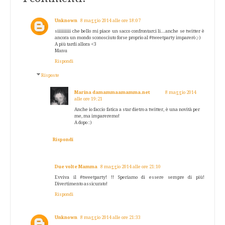
Unknown
8 maggio 2014 alle ore 18:07
siiiiiiiii che bello mi piace un sacco confrontarci li...anche se twitter è
ancora un mondo sconosciuto forse proprio al #tweetparty imparerò ;-)
A più tardi allora <3
Manu
Rispondi
Risposte
Marina damammaamamma.net
8 maggio 2014
alle ore 19:21
Anche io faccio fatica a star dietro a twitter, è una novità per
me, ma impareremo!
A dopo :)
Rispondi
Due volte Mamma
8 maggio 2014 alle ore 21:10
Evviva il #tweetparty! !! Speriamo di essere sempre di più!
Divertimento assicurato!
Rispondi
Unknown
8 maggio 2014 alle ore 21:33