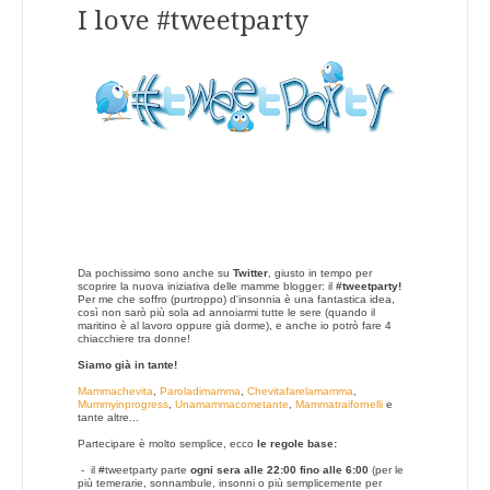
I love #tweetparty
Da pochissimo sono anche su
Twitter
, giusto in tempo per
scoprire la nuova iniziativa delle mamme blogger: il
#tweetparty!
Per me che soffro (purtroppo) d'insonnia è una fantastica idea,
così non sarò più sola ad annoiarmi tutte le sere (quando il
maritino è al lavoro oppure già dorme), e anche io potrò fare 4
chiacchiere tra donne!
Siamo già in tante!
Mammachevita
,
Paroladimamma
,
Chevitafarelamamma
,
Mummyinprogress
,
Unamammacometante
,
Mammatraifornelli
e
tante altre...
Partecipare è molto semplice, ecco
le regole base:
- il #tweetparty parte
ogni sera alle 22:00 fino alle 6:00
(per le
più temerarie, sonnambule, insonni o più semplicemente per