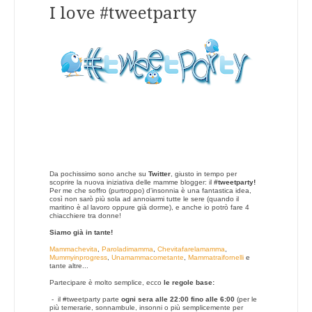
I love #tweetparty
Da pochissimo sono anche su
Twitter
, giusto in tempo per
scoprire la nuova iniziativa delle mamme blogger: il
#tweetparty!
Per me che soffro (purtroppo) d'insonnia è una fantastica idea,
così non sarò più sola ad annoiarmi tutte le sere (quando il
maritino è al lavoro oppure già dorme), e anche io potrò fare 4
chiacchiere tra donne!
Siamo già in tante!
Mammachevita
,
Paroladimamma
,
Chevitafarelamamma
,
Mummyinprogress
,
Unamammacometante
,
Mammatraifornelli
e
tante altre...
Partecipare è molto semplice, ecco
le regole base:
- il #tweetparty parte
ogni sera alle 22:00 fino alle 6:00
(per le
più temerarie, sonnambule, insonni o più semplicemente per