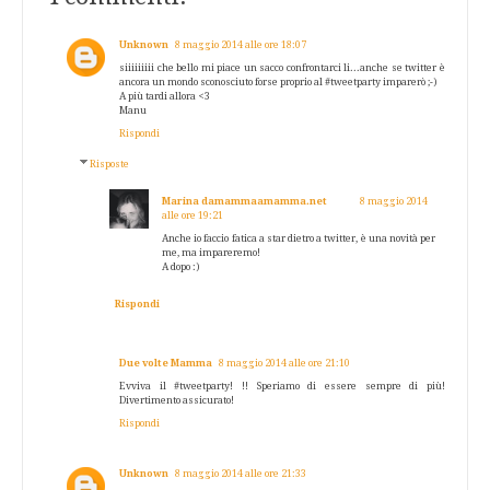
Unknown
8 maggio 2014 alle ore 18:07
siiiiiiiii che bello mi piace un sacco confrontarci li...anche se twitter è
ancora un mondo sconosciuto forse proprio al #tweetparty imparerò ;-)
A più tardi allora <3
Manu
Rispondi
Risposte
Marina damammaamamma.net
8 maggio 2014
alle ore 19:21
Anche io faccio fatica a star dietro a twitter, è una novità per
me, ma impareremo!
A dopo :)
Rispondi
Due volte Mamma
8 maggio 2014 alle ore 21:10
Evviva il #tweetparty! !! Speriamo di essere sempre di più!
Divertimento assicurato!
Rispondi
Unknown
8 maggio 2014 alle ore 21:33