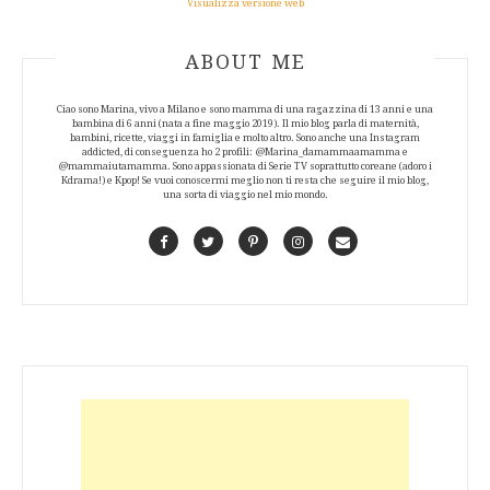
Visualizza versione web
ABOUT AUTHOR
ABOUT ME
Ciao sono Marina, vivo a Milano e sono mamma di una ragazzina di 13 anni e una
bambina di 6 anni (nata a fine maggio 2019). Il mio blog parla di maternità,
bambini, ricette, viaggi in famiglia e molto altro. Sono anche una Instagram
addicted, di conseguenza ho 2 profili: @Marina_damammaamamma e
@mammaiutamamma. Sono appassionata di Serie TV soprattutto coreane (adoro i
Kdrama!) e Kpop! Se vuoi conoscermi meglio non ti resta che seguire il mio blog,
una sorta di viaggio nel mio mondo.
Facebook
Twitter
Pinterest
Instagram
Contact