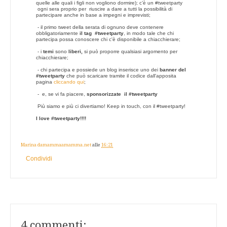
quelle alle quali i figli non vogliono dormire); c’è un #tweetparty
ogni sera proprio per riuscire a dare a tutti la possibilità di
partecipare anche in base a impegni e imprevisti;
- il primo tweet della serata di ognuno deve contenere
obbligatoriamente
il tag #tweetparty
, in modo tale che chi
partecipa possa conoscere chi c'è disponibile a chiacchierare;
- i
temi
sono
liberi,
si può proporre qualsiasi argomento per
chiacchierare;
- chi partecipa e possiede un blog inserisce uno dei
banner del
#tweetparty
che può scaricare tramite il codice dall'apposita
pagina
cliccando qui
;
- e, se vi fa piacere,
sponsorizzate il #tweetparty
Più siamo e più ci divertiamo!
Keep in touch, con il #tweetparty!
I love #tweetparty!!!!
Marina damammaamamma.net
alle
16:21
Condividi
4 commenti: