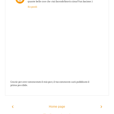
quante belle cose che stai facendo!bravissima!!!un bacione:)
Rispondi
Grazie per aver commentato il mio post, il tuo commento sarà pubblicato il
prima possibile.
‹
›
Home page