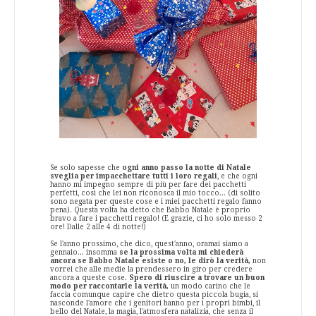
Se solo sapesse che
ogni anno passo la notte di Natale
sveglia per impacchettare tutti i loro regali
, e che ogni
hanno mi impegno sempre di più per fare dei pacchetti
perfetti, così che lei non riconosca il mio tocco... (di solito
sono negata per queste cose e i miei pacchetti regalo fanno
pena). Questa volta ha detto che Babbo Natale è proprio
bravo a fare i pacchetti regalo! (E grazie, ci ho solo messo 2
ore! Dalle 2 alle 4 di notte!)
Se l'anno prossimo, che dico, quest'anno, oramai siamo a
gennaio... insomma
se la prossima volta mi chiederà
ancora se Babbo Natale esiste o no, le dirò la verità,
non
vorrei che alle medie la prendessero in giro per credere
ancora a queste cose.
Spero di riuscire a trovare un buon
modo per raccontarle la verità,
un modo carino che le
faccia comunque capire che dietro questa piccola bugia, si
nasconde l'amore che i genitori hanno per i propri bimbi, il
bello del Natale, la magia, l'atmosfera natalizia, che senza il