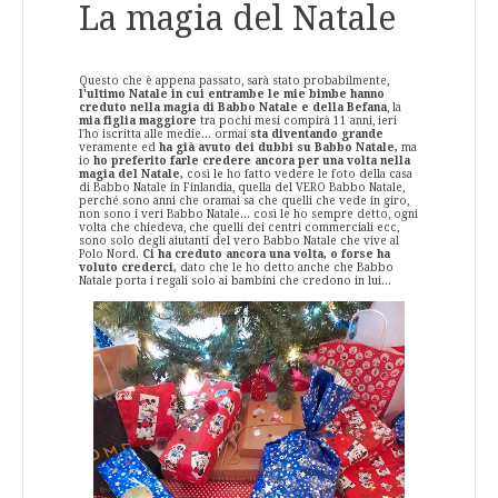
La magia del Natale
Questo che è appena passato, sarà stato probabilmente,
l'ultimo Natale in cui entrambe le mie bimbe hanno
creduto nella magia di Babbo Natale e della Befana
, la
mia figlia maggiore
tra pochi mesi compirà 11 anni, ieri
l'ho iscritta alle medie... ormai
sta diventando grande
veramente ed
ha già avuto dei dubbi su Babbo Natale,
ma
io
ho preferito farle credere ancora per una volta nella
magia del Natale,
così le ho fatto vedere le foto della casa
di Babbo Natale in Finlandia, quella del VERO Babbo Natale,
perché sono anni che oramai sa che quelli che vede in giro,
non sono i veri Babbo Natale... così le ho sempre detto, ogni
volta che chiedeva, che quelli dei centri commerciali ecc,
sono solo degli aiutanti del vero Babbo Natale che vive al
Polo Nord.
Ci ha creduto ancora una volta, o forse ha
voluto crederci,
dato che le ho detto anche che Babbo
Natale porta i regali solo ai bambini che credono in lui...