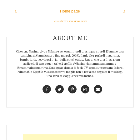
‹
›
Home page
Visualizza versione web
ABOUT AUTHOR
ABOUT ME
Ciao sono Marina, vivo a Milano e sono mamma di una ragazzina di 13 anni e una
bambina di 6 anni (nata a fine maggio 2019). Il mio blog parla di maternità,
bambini, ricette, viaggi in famiglia e molto altro. Sono anche una Instagram
addicted, di conseguenza ho 2 profili: @Marina_damammaamamma e
@mammaiutamamma. Sono appassionata di Serie TV soprattutto coreane (adoro i
Kdrama!) e Kpop! Se vuoi conoscermi meglio non ti resta che seguire il mio blog,
una sorta di viaggio nel mio mondo.
Facebook
Twitter
Pinterest
Instagram
Contact