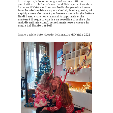
loro stupore, la loro meraviglia nel vedere tutti quei
pacchetti sotto l'albero la mattina di Natale, non ci sarebbe.
Insomma
il Natale è di nuovo bello da quando ci sono
loro, le mie bambine
e
spero che lei,
la mia grande, mi
capirà, spero che saprà perdonare questa bugia detta a
fin di bene,
e che non ci rimarrà troppo male
e che
manterrà il segreto con la sua sorellina piccola
e che
anzi,
diventi mia complice nel mantenere e creare la
magia del Natale per lei!
Lascio qualche foto ricordo della mattina di
Natale 2022