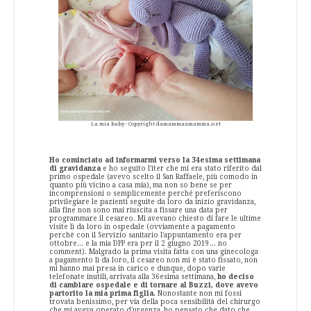
La mia baby - Copyright damammaamamma.net
Ho cominciato ad informarmi verso la 34esima settimana
di gravidanza
e ho seguito l'iter che mi era stato riferito dal
primo ospedale (avevo scelto il San Raffaele, più comodo in
quanto più vicino a casa mia), ma non so bene se per
incomprensioni o semplicemente perché preferiscono
privilegiare le pazienti seguite da loro da inizio gravidanza,
alla fine non sono mai riuscita a fissare una data per
programmare il cesareo. Mi avevano chiesto di fare le ultime
visite lì da loro in ospedale (ovviamente a pagamento
perchè con il Servizio sanitario l'appuntamento era per
ottobre... e la mia DPP era per il 2 giugno 2019... no
comment). Malgrado la prima visita fatta con una ginecologa
a pagamento lì da loro, il cesareo non mi è stato fissato, non
mi hanno mai presa in carico e dunque, dopo varie
telefonate inutili, arrivata alla 36esima settimana,
ho deciso
di cambiare ospedale e di tornare al Buzzi, dove avevo
partorito la mia prima figlia.
Nonostante non mi fossi
trovata benissimo, per via della poca sensibilità del chirurgo
che mi aveva operato d'urgenza, ho pensato che dato che