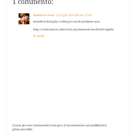
1 commento:
Sentirsi a casa
23 luglio 2019 alle ore 13:00
Quando la famiglia si allarga è ora di cambiare casa.
http://sentirsiacasa.altervista.org/momento-trasferirti-capirlo/
Rispondi
Grazie per aver commentato il mio post, il tuo commento sarà pubblicato il
prima possibile.