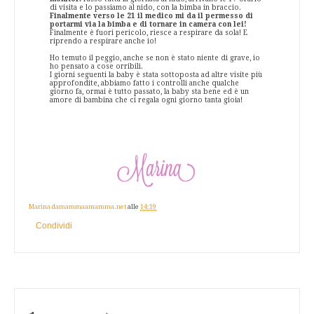
di visita e lo passiamo al nido, con la bimba in braccio.
Finalmente verso le 21 il medico mi da il permesso di
portarmi via la bimba e di tornare in camera con lei!
Finalmente è fuori pericolo, riesce a respirare da sola! E
riprendo a respirare anche io!
Ho temuto il peggio, anche se non è stato niente di grave, io
ho pensato a cose orribili.
I giorni seguenti la baby è stata sottoposta ad altre visite più
approfondite, abbiamo fatto i controlli anche qualche
giorno fa, ormai è tutto passato, la baby sta bene ed è un
amore di bambina che ci regala ogni giorno tanta gioia!
Marina damammaamamma.net
alle
14:19
Condividi