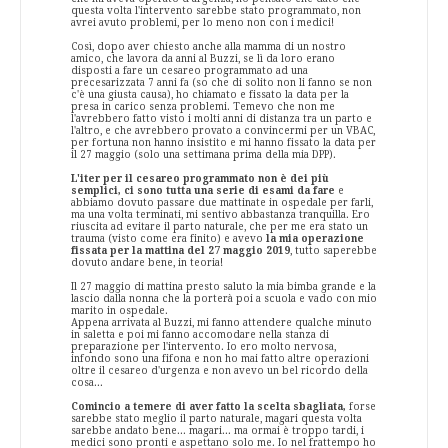
questa volta l'intervento sarebbe stato programmato, non
avrei avuto problemi, per lo meno non con i medici!
Così, dopo aver chiesto anche alla mamma di un nostro
amico, che lavora da anni al Buzzi, se lì da loro erano
disposti a fare un cesareo programmato ad una
precesarizzata 7 anni fa (so che di solito non li fanno se non
c'è una giusta causa), ho chiamato e fissato la data per la
presa in carico senza problemi. Temevo che non me
l'avrebbero fatto visto i molti anni di distanza tra un parto e
l'altro, e che avrebbero provato a convincermi per un VBAC,
per fortuna non hanno insistito e mi hanno fissato la data per
il 27 maggio (solo una settimana prima della mia DPP).
L'iter per il cesareo programmato non è dei più
semplici, ci sono tutta una serie di esami da fare
e
abbiamo dovuto passare due mattinate in ospedale per farli,
ma una volta terminati, mi sentivo abbastanza tranquilla. Ero
riuscita ad evitare il parto naturale, che per me era stato un
trauma (visto come era finito) e avevo
la mia operazione
fissata per la mattina del 27 maggio 2019
, tutto saperebbe
dovuto andare bene, in teoria!
Il 27 maggio di mattina presto saluto la mia bimba grande e la
lascio dalla nonna che la porterà poi a scuola e vado con mio
marito in ospedale.
Appena arrivata al Buzzi, mi fanno attendere qualche minuto
in saletta e poi mi fanno accomodare nella stanza di
preparazione per l'intervento. Io ero molto nervosa,
infondo sono una fifona e non ho mai fatto altre operazioni
oltre il cesareo d'urgenza e non avevo un bel ricordo della
cosa...
Comincio a temere di aver fatto la scelta sbagliata,
forse
sarebbe stato meglio il parto naturale, magari questa volta
sarebbe andato bene... magari... ma ormai è troppo tardi, i
medici sono pronti e aspettano solo me. Io nel frattempo ho