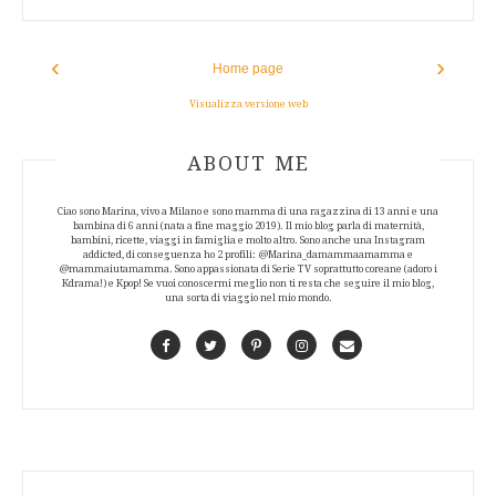
‹
›
Home page
Visualizza versione web
ABOUT AUTHOR
ABOUT ME
Ciao sono Marina, vivo a Milano e sono mamma di una ragazzina di 13 anni e una
bambina di 6 anni (nata a fine maggio 2019). Il mio blog parla di maternità,
bambini, ricette, viaggi in famiglia e molto altro. Sono anche una Instagram
addicted, di conseguenza ho 2 profili: @Marina_damammaamamma e
@mammaiutamamma. Sono appassionata di Serie TV soprattutto coreane (adoro i
Kdrama!) e Kpop! Se vuoi conoscermi meglio non ti resta che seguire il mio blog,
una sorta di viaggio nel mio mondo.
Facebook
Twitter
Pinterest
Instagram
Contact