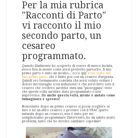
Per la mia rubrica
"Racconti di Parto"
vi racconto il mio
secondo parto, un
cesareo
programmato.
Quando finalmente ho scoperto di essere di nuovo incinta,
avevo ben in mente come avrei preferito partorire. Il mio
primo parto è stato un incubo... ecco qui:
il racconto del
mio primo parto
che è finito poi con un cesareo d'urgenza.
Quindi ero fermamente convinta che avrei voluto evitare i
dolori del travaglio (con induzione) e che avrei fatto solo il
cesareo che credevo sarebbe stata una "passeggiata" visto
che questa volta sarebbe stato programmato e non
improvviso. Ma
anche questa volta, niente è andato come
immaginavo e speravo!
Nonostante dopo un primo cesareo si possa scegliere se
fare o no un altro cesareo o provare con il VBAC (parto
naturale dopo un cesareo), non è stato per me
semplicissimo programmare l'intervento, ho da subito avuto
problemi, tanto che ho dovuto cambiare ospedale!