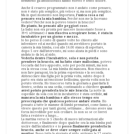
nemmeno gli antidolorifici hanno effetto e sento dolore.
Anche il cesareo programmato non è andato come pensavo,
non è stato più semplice, più veloce si, ma non più semplice.
Ma in quel momento non importava,
l'unica cosa a cui
pensavo era la mia bambina.
Perché non me la facevano
vedere? Perché non la potevo tenere in braccio?
Ho pianto, ho pensato alle peggiori cose.
La baby non era pronta per nascere (nonostante fosse a
39+1 settimane) e
non riusciva a respirare bene, è stata in
incubatrice per un giorno e mezzo.
Io ho perso il conto di quante volte ho chiesto alle
infermiere ed ai medici quando mi avrebbero portato in
camera la mia bimba, così alle 16.00 stanca di aspettare,
dopo 5 ore dall'intervento, mi sono alzata in piedi e sono
andata io da lei, al nido.
Vederla dentro l'incubatrice, sola e non poterla
prendere in braccio, mi ha fatto stare malissimo,
potevo
toccarla dal foro apposito, solo per pochi minuti, ma non
era la stessa cosa. La mia bimba mi mancava. Non riuscivo a
non fare paragoni, tra la prima esperienza e la seconda.
Abbracciare mia figlia per la prima volta, subito dopo il
parto era stata un'emozione bellissima, questa volta non ho
potuto viverla. Ho trascorso tutta la giornata a guardarla li
dentro, seduta su una sedia, continuando a chiedere
quando
avrei potuto prenderla tra le mie braccia
. La notte in
ospedale da sola con lei in incubatrice è stata orribile,
mi
mancava la mia bambina e allo stesso tempo ero
preoccupata che qualcosa potesse andare storto
. Ho
pensato a tutte le mamme di bimbi prematuri, come fanno, a
vivere questo per tanti giorni, settimane... devono avere una
forza incredibile per non crollare. Io non so se ce l'avrei
fatta a resistere a lungo...
La mattina verso le 5 chiedo di nuovo informazioni alle
dottoresse, e finalmente dopo qualche ora la mia bimba può
uscire dall'incubatrice e io
posso finalmente prenderla in
braccio, anche se deve stare sempre collegata al
monitor.
Passo tutta la giornata al nido, arrivano le 17 orario