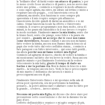
la "brillante idea" di farmi venire
un attacco di panico
, o per
lo meno credo fosse un attacco di panico, non ne avevo mai
avuto uno prima ... comincio a respirare in modo affannoso
e sono super agitata, ma entro, mi sdraio sul lettino e inizio a
respirare ancora peggio... così l'anestesista cerca di
calmarmi, ma niente, non funziona io sono sempre più
spaventata e il mio respiro sempre più affannoso.
L'anestesista decide quindi di darmi un ansiolitico e io mi
calmo. Ormai l'anestesia locale ha effetto e l'intervento
comincia. Il cesareo programmato non dura molto, circa 45
minuti, io ho paura ma l'ansiolitico fa il suo lavoro e respiro
in modo normale. Finalmente
nasce la mia bimba
, sento che
la tirano fuori, sento che piange, sono felice e la paura sta
per svanire...
quando mi accorgo che le cose non vanno
come dovrebbero.
Passano i minuti e ancora non mi hanno
fatto vedere la bimba, ancora non l'hanno data in braccio al
papà che vede tutto dal vetro nell'altra stanza... comincio a
fare paragoni con l'altro intervento... qui sono tutti gentili...
ma allora
perché non mi fanno vedere mia figlia?
Comincio ad agitarmi di nuovo, chiedo di vedere la bimba e
mi rassicurano sul fatto che tra breve la vedrò. Passa ancora
qualche minuto e poi finalmente l'ostetrica mi fa vedere
velocemente la mia baby,
giusto il tempo di darle un
bacino e me la portano via.
Non la danno in braccio a mio
marito... la tengono ancora loro. Vedo le facce preoccupate
di mio marito e dell'amica che lavora lì e inizio a
preoccuparmi ancora di più.
Finalmente l'intervento finisce e mi spostano nella sala di
attesa post operatoria, ora mi porteranno la bambina,
pensavo... la potrò abbracciare e allattare come ho fatto per
la grande... credevo... invece niente.
Nessuno mi porta mia figlia
, mi dicono che deve stare per
precauzione sotto osservazione e che me la daranno tra un
paio d'ore.
L'effetto dell'ansiolitico svanisce e mi agito sempre di più,