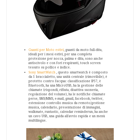
Guanti per Moto estivi
,
guanti da moto full-dita,
ideali per i mesi estivi, per una completa
protezione per nocca, palma e dita, sono anche
antiscivolo e con fori respiranti, touch screen
tessuto su pollice e indice.
Sony SmartWatch
,
questo smartwatch è composto
da 1 braccialetto, una unità centrale (rimovibile), è
protetto contro l'acqua: classificazione IP57, è
Bluetooth, ha una MicroUSB, ha la gestione delle
chiamate (rispondi, rifiuta, disattiva suoneria,
regolazione del volume), ha le notifiche chiamate
perse, SMS/MMS, e-mail, gmail, facebook, twitter,
estensione controllo musica da remoto/gestione
musica, calendario, presentazione di immagini,
walkmate, runtastic, calendar reminderun, ha anche
un cavo USB, una guida all'avvio rapida e un menù
multilingue.