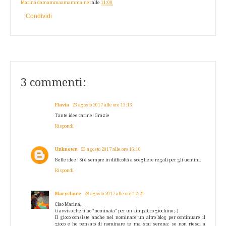
Marina damammaamamma.net
alle
11:00
Condividi
3 commenti:
Flavia
23 agosto 2017 alle ore 13:13
Tante idee carine! Grazie
Rispondi
Unknown
23 agosto 2017 alle ore 16:10
Belle idee ! Si è sempre in difficoltà a scegliere regali per gli uomini.
Rispondi
Maryclaire
28 agosto 2017 alle ore 12:21
Ciao Marina,
ti avviso che ti ho "nominata" per un simpatico giochino ;-)
Il gioco consiste anche nel nominare un altro blog per continuare il
gioco e ho pensato di nominare te ma stai serena: se non riesci a