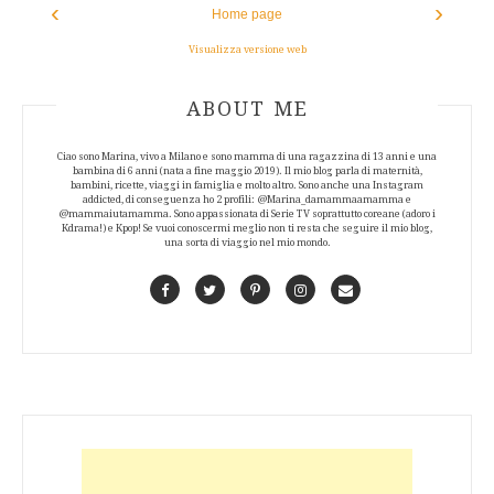
‹
›
Home page
Visualizza versione web
ABOUT AUTHOR
ABOUT ME
Ciao sono Marina, vivo a Milano e sono mamma di una ragazzina di 13 anni e una
bambina di 6 anni (nata a fine maggio 2019). Il mio blog parla di maternità,
bambini, ricette, viaggi in famiglia e molto altro. Sono anche una Instagram
addicted, di conseguenza ho 2 profili: @Marina_damammaamamma e
@mammaiutamamma. Sono appassionata di Serie TV soprattutto coreane (adoro i
Kdrama!) e Kpop! Se vuoi conoscermi meglio non ti resta che seguire il mio blog,
una sorta di viaggio nel mio mondo.
Facebook
Twitter
Pinterest
Instagram
Contact