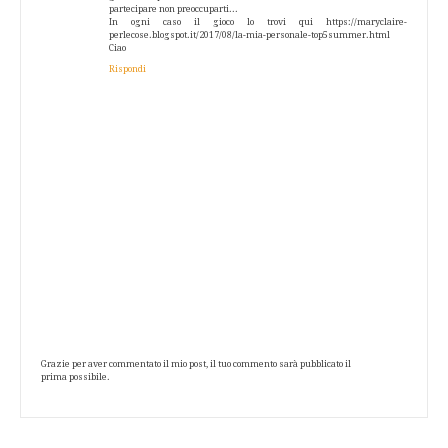
partecipare non preoccuparti...
In ogni caso il gioco lo trovi qui https://maryclaire-
perlecose.blogspot.it/2017/08/la-mia-personale-top5summer.html
Ciao
Rispondi
Grazie per aver commentato il mio post, il tuo commento sarà pubblicato il
prima possibile.