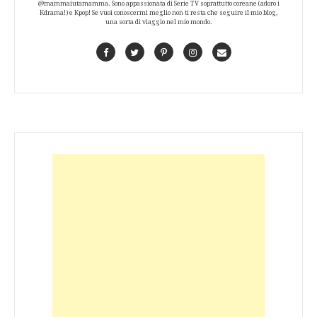
@mammaiutamamma. Sono appassionata di Serie TV soprattutto coreane (adoro i
Kdrama!) e Kpop! Se vuoi conoscermi meglio non ti resta che seguire il mio blog,
una sorta di viaggio nel mio mondo.
Facebook
Twitter
Pinterest
Instagram
Contact