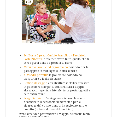
Alzasedia portatile Tuc tuc
Set Borsa 3 pezzi Cambio Pannolino + Fasciatoio +
Porta Biberon
ideale per avere tutto quello che ti
serve per il bimbo a portata di mano
Marsupio lavabile ed ergonomico
comodo per le
passeggiate in montagna o in riva al mare
Alzasedia portatile
in poliestere comodo da
trasportare e facile da lavare
Lettino da viaggio
con struttura metallica rivestito
in poliestere stampato, con struttura a doppia
altezza, con apertura laterale, tasca porta oggetti e
rete antizanzare
Seggiolino Auto
. Se viaggerete in macchina non
dimenticate l'accessorio numero uno per la
sicurezza del vostro bimbo
: il seggiolino auto o
l'ovetto (in base al peso del bambino)
Avete altre idee per rendere il viaggio dei vostri bimbi