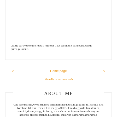
Grazie per aver commentato il mio post, il tuo commento sarà pubblicato il
prima possibile.
‹
›
Home page
Visualizza versione web
ABOUT AUTHOR
ABOUT ME
Ciao sono Marina, vivo a Milano e sono mamma di una ragazzina di 13 anni e una
bambina di 6 anni (nata a fine maggio 2019). Il mio blog parla di maternità,
bambini, ricette, viaggi in famiglia e molto altro. Sono anche una Instagram
addicted, di conseguenza ho 2 profili: @Marina_damammaamamma e