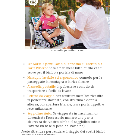
Alzasedia portatile Tuc tuc
Set Borsa 3 pezzi Cambio Pannolino + Fasciatoio +
Porta Biberon
ideale per avere tutto quello che ti
serve per il bimbo a portata di mano
Marsupio lavabile ed ergonomico
comodo per le
passeggiate in montagna o in riva al mare
Alzasedia portatile
in poliestere comodo da
trasportare e facile da lavare
Lettino da viaggio
con struttura metallica rivestito
in poliestere stampato, con struttura a doppia
altezza, con apertura laterale, tasca porta oggetti e
rete antizanzare
Seggiolino Auto
. Se viaggerete in macchina non
dimenticate l'accessorio numero uno per la
sicurezza del vostro bimbo
: il seggiolino auto o
l'ovetto (in base al peso del bambino)
Avete altre idee per rendere il viaggio dei vostri bimbi