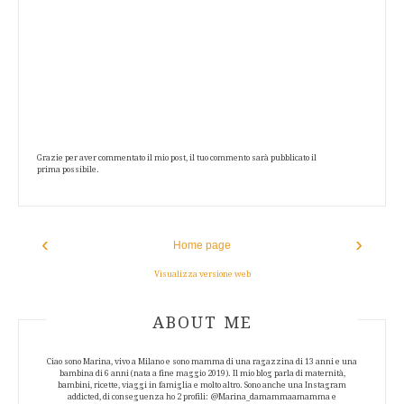
Grazie per aver commentato il mio post, il tuo commento sarà pubblicato il
prima possibile.
‹
›
Home page
Visualizza versione web
ABOUT AUTHOR
ABOUT ME
Ciao sono Marina, vivo a Milano e sono mamma di una ragazzina di 13 anni e una
bambina di 6 anni (nata a fine maggio 2019). Il mio blog parla di maternità,
bambini, ricette, viaggi in famiglia e molto altro. Sono anche una Instagram
addicted, di conseguenza ho 2 profili: @Marina_damammaamamma e