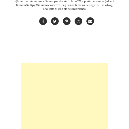
@mammaiutamamma. Sono appassionata di Serie TV soprattutto coreane (adoro i
Kdrama!) e Kpop! Se vuoi conoscermi meglio non ti resta che seguire il mio blog,
una sorta di viaggio nel mio mondo.
Facebook
Twitter
Pinterest
Instagram
Contact