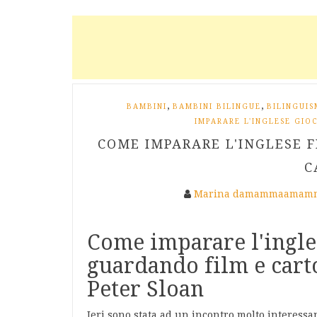
,
,
BAMBINI
BAMBINI BILINGUE
BILINGUI
IMPARARE L'INGLESE GIO
COME IMPARARE L'INGLESE F
C
Marina damammaamamm
Come imparare l'ingles
guardando film e carto
Peter Sloan
Ieri sono stata ad un incontro molto interess