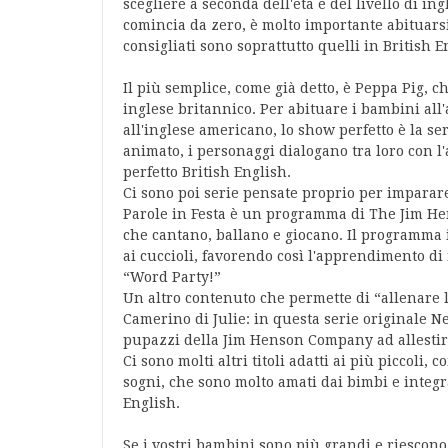
scegliere a seconda dell'età e del livello di ing
comincia da zero, è molto importante abituarsi 
consigliati sono soprattutto quelli in British E
Il più semplice, come già detto, è Peppa Pig, 
inglese britannico. Per abituare i bambini all'
all'inglese americano, lo show perfetto è la se
animato, i personaggi dialogano tra loro con l
perfetto British English.
Ci sono poi serie pensate proprio per imparar
Parole in Festa è un programma di The Jim He
che cantano, ballano e giocano. Il programma i
ai cuccioli, favorendo così l'apprendimento d
“Word Party!”
Un altro contenuto che permette di “allenare l
Camerino di Julie: in questa serie originale Ne
pupazzi della Jim Henson Company ad allestir
Ci sono molti altri titoli adatti ai più piccoli,
sogni, che sono molto amati dai bimbi e integr
English.
Se i vostri bambini sono più grandi e riescono 