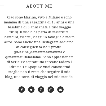
ABOUT AUTHOR
ABOUT ME
Ciao sono Marina, vivo a Milano e sono
mamma di una ragazzina di 13 anni e una
bambina di 6 anni (nata a fine maggio
2019). Il mio blog parla di maternità,
bambini, ricette, viaggi in famiglia e molto
altro. Sono anche una Instagram addicted,
di conseguenza ho 2 profili:
@Marina_damammaamamma e
@mammaiutamamma. Sono appassionata
di Serie TV soprattutto coreane (adoro i
Kdrama!) e Kpop! Se vuoi conoscermi
meglio non ti resta che seguire il mio
blog, una sorta di viaggio nel mio mondo.
F
T
P
I
C
a
w
i
n
o
c
i
n
s
n
e
t
t
t
t