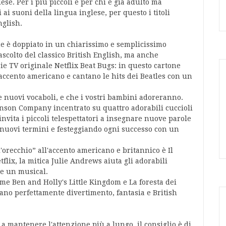
lese. Per i più piccoli e per chi è già adulto ma
ai suoni della lingua inglese, per questo i titoli
nglish.
che è doppiato in un chiarissimo e semplicissimo
ascolto del classico British English, ma anche
rie TV originale Netflix Beat Bugs: in questo cartone
'accento americano e cantano le hits dei Beatles con un
e nuovi vocaboli, e che i vostri bambini adoreranno.
nson Company incentrato su quattro adorabili cuccioli
nvita i piccoli telespettatori a insegnare nuove parole
i nuovi termini e festeggiando ogni successo con un
'orecchio” all'accento americano e britannico è Il
tflix, la mitica Julie Andrews aiuta gli adorabili
e un musical.
 come Ben and Holly's Little Kingdom e La foresta dei
ano perfettamente divertimento, fantasia e British
a mantenere l'attenzione più a lungo, il consiglio è di