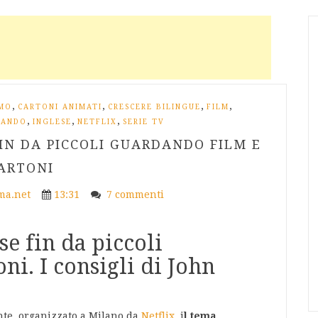
,
,
,
,
SMO
CARTONI ANIMATI
CRESCERE BILINGUE
FILM
,
,
,
CANDO
INGLESE
NETFLIX
SERIE TV
IN DA PICCOLI GUARDANDO FILM E
ARTONI
a.net
13:31
7 commenti
e fin da piccoli
ni. I consigli di John
ante, organizzato a Milano da
Netflix
, i
l tema