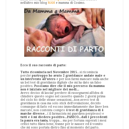
nell'altro mio blog
MAM
e mamma di Cosimo.
Ecco il suo racconto di parto:
Tutto ricomincia nel Novembre 2015
...si ricomincia
perché
purtroppo ho avuto 2 gravidanze andate male e
un intervento all'utero
e per non farmi mancare nulla anche
un bel test di gravidanza digitale che mi ha dato un falso
positivo.
Possiamo dire che il mio percorso da mamma
non è iniziato nel migliore dei modi...
Avevo deciso di lasciar perdere di rassegnarmi all'idea di
chiudere questo sogno nel cassetto quando 2 giorni prima
del ciclo ho delle strane sensazioni...non avevo test di
gravidanza in casa ma solo stick dell'ovulazione, decido
comunque di farlo ed escono immediatamente due linee ben
marcate, non contenta compro
4 test di gravidanza di 4
marche diverse
...( il farmacista mi guardava perplesso) e
tutti e 4 mi diedero positivo...PANICO...dati i precedenti
la paura era tanta,
troppa... ma per fortuna superati i mesi
critici tutto filava bene, tranne per le nausee ed il vomito
che mi sono portata dietro fino al momento del parto.