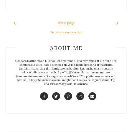
‹
›
Home page
Visualizza versione web
ABOUT AUTHOR
ABOUT ME
Ciao sono Marina, vivo a Milano e sono mamma di una ragazzina di 13 anni e una
bambina di 6 anni (nata a fine maggio 2019). Il mio blog parla di maternità,
bambini, ricette, viaggi in famiglia e molto altro. Sono anche una Instagram
addicted, di conseguenza ho 2 profili: @Marina_damammaamamma e
@mammaiutamamma. Sono appassionata di Serie TV soprattutto coreane (adoro i
Kdrama!) e Kpop! Se vuoi conoscermi meglio non ti resta che seguire il mio blog,
una sorta di viaggio nel mio mondo.
Facebook
Twitter
Pinterest
Instagram
Contact