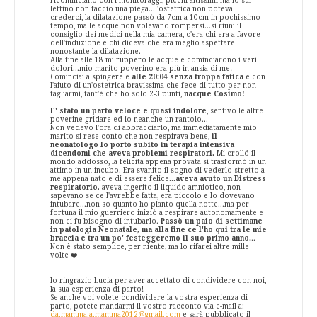
ricominciano con i monitoraggi, picchi altissimi ma io sul
lettino non faccio una piega...l'ostetrica non poteva
crederci, la dilatazione passò da 7cm a 10cm in pochissimo
tempo, ma le acque non volevano rompersi...si riunì il
consiglio dei medici nella mia camera, c'era chi era a favore
dell'induzione e chi diceva che era meglio aspettare
nonostante la dilatazione.
Alla fine alle 18 mi ruppero le acque e cominciarono i veri
dolori...mio marito poverino era più in ansia di me!
Cominciai a spingere e
alle 20:04 senza troppa fatica
e con
l'aiuto di un'ostetrica bravissima che fece di tutto per non
tagliarmi, tant'è che ho solo 2-3 punti,
nacque Cosimo!
E' stato un parto veloce e quasi indolore
, sentivo le altre
poverine gridare ed io neanche un rantolo...
Non vedevo l'ora di abbracciarlo, ma immediatamente mio
marito si rese conto che non respirava bene,
il
neonatologo lo portò subito in terapia intensiva
dicendomi che aveva problemi respiratori.
Mi crolló il
mondo addosso, la felicità appena provata si trasformò in un
attimo in un incubo. Era svanito il sogno di vederlo stretto a
me appena nato e di essere felice...
aveva avuto un Distress
respiratorio,
aveva ingerito il liquido amniotico, non
sapevano se ce l'avrebbe fatta, era piccolo e lo dovevano
intubare...non so quanto ho pianto quella notte...ma per
fortuna il mio guerriero iniziò a respirare autonomamente e
non ci fu bisogno di intubarlo.
Passò un paio di settimane
in patologia Neonatale, ma alla fine ce l'ho qui tra le mie
braccia e tra un po' festeggeremo il suo primo anno.
..
Non è stato semplice, per niente, ma lo rifarei altre mille
volte ❤️
Io ringrazio Lucia per aver accettato di condividere con noi,
la sua esperienza di parto!
Se anche voi volete condividere la vostra esperienza di
parto, potete mandarmi il vostro racconto via e-mail a:
da.mamma.a.mamma2012@gmail.com
e sarà pubblicato il