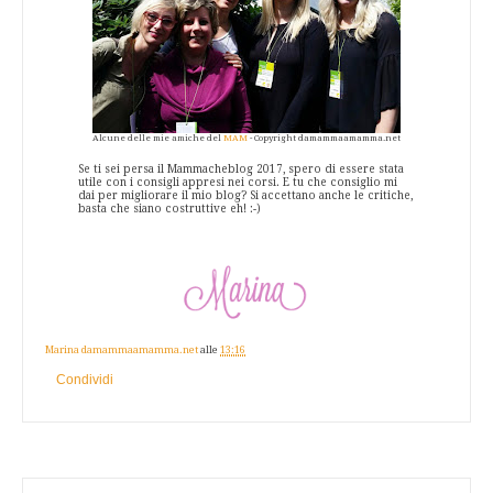
Alcune delle mie amiche del
MAM
- Copyright damammaamamma.net
Se ti sei persa il Mammacheblog 2017, spero di essere stata
utile con i consigli appresi nei corsi. E tu che consiglio mi
dai per migliorare il mio blog? Si accettano anche le critiche,
basta che siano costruttive eh! :-)
Marina damammaamamma.net
alle
13:16
Condividi