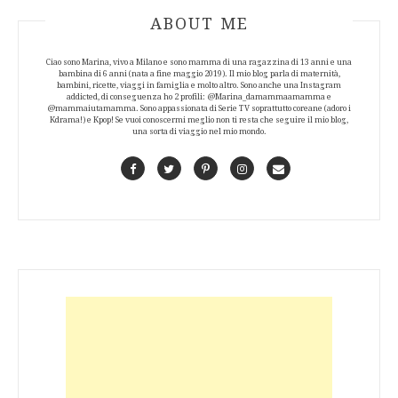
ABOUT AUTHOR
ABOUT ME
Ciao sono Marina, vivo a Milano e sono mamma di una ragazzina di 13 anni e una
bambina di 6 anni (nata a fine maggio 2019). Il mio blog parla di maternità,
bambini, ricette, viaggi in famiglia e molto altro. Sono anche una Instagram
addicted, di conseguenza ho 2 profili: @Marina_damammaamamma e
@mammaiutamamma. Sono appassionata di Serie TV soprattutto coreane (adoro i
Kdrama!) e Kpop! Se vuoi conoscermi meglio non ti resta che seguire il mio blog,
una sorta di viaggio nel mio mondo.
Facebook
Twitter
Pinterest
Instagram
Contact