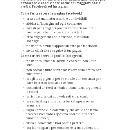
conoscere e condividere anche sui maggiori Social
media: Facebook ed Instagram
Come far crescere la pagina Facebook?
crea contenuti interessanti e condivisibili
abbina un'immagine ad ogni contenuto
investi per i migliori post in sponsorizzazioni
(anche piccole cifre 3-4 euro ogni tanto)
crea engagement con domande, discussioni,
sondaggi
posta foto e video appositamente per facebook
invita chi fa like a seguire la tua pagina
Come far crescere il profilo Instagram?
posta foto luminose, nitide e coerenti con il tuo
stile
non postare tutto subito ma lavora sullo scatto per
migliorarlo
scegli le app giuste per te e usale con costanza per
dare lo stesso look alle tue foto
costruisci un feed armonico come tema, argomenti
e colori
scrivi descrizioni coinvolgenti e personali
usa gli hashtag giusti per la tua categoria senza
esagerare
tagga i brand e le community che ami e che fanno
features (venendo repostata potresti ottenere
nuovi follower)
visita e commenta i tuoi profili preferiti
usa Iconosquare per conoscere la tua audience, le