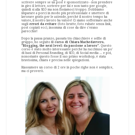
scrivere sempre se un post è sponsorizzato - non prendere
in giro il lettore, scrivere per lui e non tanto per google,
quindi si alla SEO ma non fissiamoci troppo. Dobbiamo
imparare a porci in modo più professionale e smettere di
lavorare gratis per le aziende, perché il nostro tempo ha
valore, il nostro lavoro ha valore! Ci siamo soffermate anche
sugli
errori da evitare
(foto brutte, foto rubate senza link,
post copiati ecc), insomma di cose da dire c'erano
parecchie!
Dopo la pausa pranzo, passata tra chiacchiere e selfie di
gruppo, ho seguito
il corso di Chiara Machedavvero,
"Blogging, the next level: da passione a lavoro"
. Questo
corso è stato molto interessante perché ha racchiuso un po'
di basi di Personal Branding, di SEO, di Social media ... e poi,
nonostante questo fosse il suo primo workshop, è stata
bravissima, chiara e precisa nelle spiegazioni.
Riassumere un corso di 2 ore in poche righe non è semplice,
ma ci proverò.