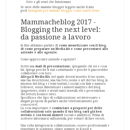
foto e gli orari che funzionano
Se siete delle mamme blogger leggete anche il mio
post
Instagram per mamme blogger come usarlo bene
Mammacheblog 2017 -
Blogging the next level:
da passione a lavoro
In fine abbiamo parlato di
come monetizzare con il blog,
di come preparare un Media kit e come presentarsi alle
aziende e alle agenzie.
Come approcciare aziende e agenzie?
Scrivi una
mail di presentazione,
spiegando chi sei e cosa
fai. Spiega perché li stai contattando e perché ti piacerebbe
collaborare con loro.
Allega il Media Kit,
nel quale dovrai inserire il tuo nome,
una tua descrizione, una tua foto, nome e url del tuo blog, la
mission del blog e i temi trattati, i social con link e numero
follower, senza dimenticare i numeri analytics del blog
(pageviews, visite e utenti unici mensili; età e provenienza
dei lettori; bounce rate).
Specifica a che tipo di collaborazione sei interessato e
magari proponi di parlare anche telefonicamente per
conoscervi.
La cosa importante è
cominciare a proporsi per delle
collaborazioni solo quando il tuo blog sarà già ben
avviato e con buoni numeri
(social e analytics). Prima di
scrivere informarsi sull'azienda, per evitare di fare errori.
Una volta intrapresa la collaborazione, essere professionali e
rispettare le scadenze, citare sempre se il post è