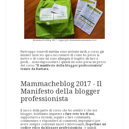
Mammacheblog 2017 - Copyright damammaamamma.net
Purtroppo venerdì mattina sono arrivata tardi, a corso già
iniziato (non sto qui a raccontarvi di come ho perso la
metro e di come mi sono allungata il tragitto da fare a
piedi... -noncelapossofare-) quindi mi sono persa un pezzo
del corso
"Il manifesto della blogger professionista"
tenuto da Barbara.
Mammacheblog 2017 - Il
Manifesto della blogger
professionista
Il succo della parte di corso che ho sentito è che noi
blogger, dobbiamo imparare a
fare rete tra di noi
,
supportarci a vicenda, seguire e fare community,
commentare e rispondere ai commenti, impegnarci per
avere sempre contenuti nuovi e interessanti,
rispettare un
codice etico da blogger professionista
- e quindi