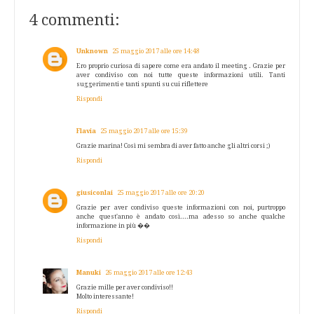
4 commenti:
Unknown
25 maggio 2017 alle ore 14:48
Ero proprio curiosa di sapere come era andato il meeting . Grazie per
aver condiviso con noi tutte queste informazioni utili. Tanti
suggerimenti e tanti spunti su cui riflettere
Rispondi
Flavia
25 maggio 2017 alle ore 15:39
Grazie marina! Così mi sembra di aver fatto anche gli altri corsi ;)
Rispondi
giusiconlai
25 maggio 2017 alle ore 20:20
Grazie per aver condiviso queste informazioni con noi, purtroppo
anche quest'anno è andato così....ma adesso so anche qualche
informazione in più ��
Rispondi
Manuki
26 maggio 2017 alle ore 12:43
Grazie mille per aver condiviso!!
Molto interessante!
Rispondi