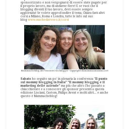
sponsorizzato e non vergognarsi di essere state pagate per
il proprio lavoro, ma di andarne fiere! E se vuoi che il
blogging diventi il tuo lavoro, devi essere sempre
aggiornata! Se volete approfondire il tema, Chiara farà altri
corsi a Milano, Roma e Londra, tutte le info sul suo
blog
www.machedavvero.it/corsi
Mammacheblog 2017 Incontri tra blogger - Copyright damammaamamma.net
Sabato
ho seguito un po' in plenaria la conferenza "
Il punto
sul mommy blogging in Italia" "Il mommy blogging e il
marketing delle aziende"
ma più che altro l'ho passato a
chiacchierare e a conoscere gli sponsor presenti a questa
edizione Lisciani, Custom, Philips Avent e molti altri... e anche
questo è Mammacheblog!