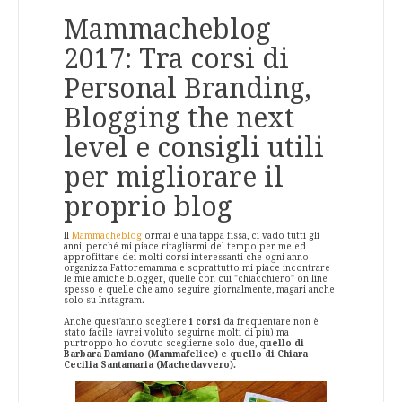
Mammacheblog
2017: Tra corsi di
Personal Branding,
Blogging the next
level e consigli utili
per migliorare il
proprio blog
Il
Mammacheblog
ormai è una tappa fissa, ci vado tutti gli
anni, perché mi piace ritagliarmi del tempo per me ed
approfittare dei molti corsi interessanti che ogni anno
organizza Fattoremamma e soprattutto mi piace incontrare
le mie amiche blogger, quelle con cui "chiacchiero" on line
spesso e quelle che amo seguire giornalmente, magari anche
solo su Instagram.
Anche quest'anno scegliere
i corsi
da frequentare non è
stato facile (avrei voluto seguirne molti di più) ma
purtroppo ho dovuto sceglierne solo due, q
uello di
Barbara Damiano (Mammafelice) e quello di Chiara
Cecilia Santamaria (Machedavvero).