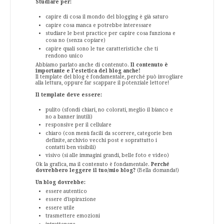
Studiare per:
capire di cosa il mondo del blogging è già saturo
capire cosa manca e potrebbe interessare
studiare le best practice per capire cosa funziona e
cosa no (senza copiare)
capire quali sono le tue caratteristiche che ti
rendono unico
Abbiamo parlato anche di contenuto.
Il contenuto è
importante e l'estetica del blog anche!
Il template del blog è fondamentale, perché può invogliare
alla lettura, oppure far scappare il potenziale lettore!
Il template deve essere:
pulito (sfondi chiari, no colorati, meglio il bianco e
no a banner inutili)
responsive per il cellulare
chiaro (con menù facili da scorrere, categorie ben
definite, archivio vecchi post e soprattutto i
contatti ben visibili)
visivo (si alle immagini grandi, belle foto e video)
Ok la grafica, ma il contenuto è fondamentale.
Perché
dovrebbero leggere il tuo/mio blog?
(Bella domanda!)
Un blog dovrebbe:
essere autentico
essere d'ispirazione
essere utile
trasmettere emozioni