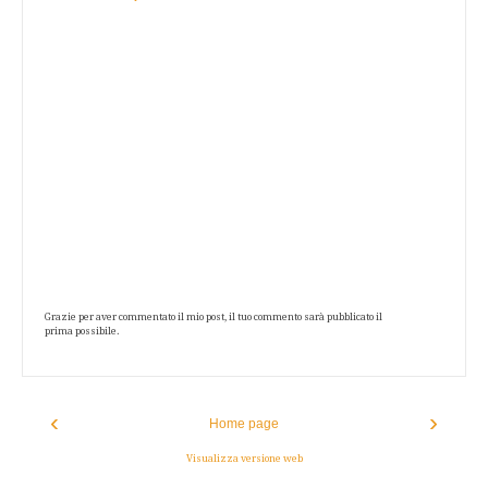
Grazie per aver commentato il mio post, il tuo commento sarà pubblicato il
prima possibile.
‹
›
Home page
Visualizza versione web