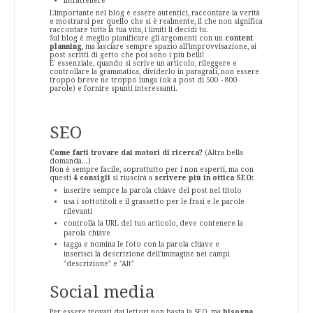
intrattenere
L'importante nel blog è essere autentici, raccontare la verità
e mostrarsi per quello che si è realmente, il che non significa
raccontare tutta la tua vita, i limiti li decidi tu.
Sul blog è meglio pianificare gli argomenti con un
content
planning
, ma lasciare sempre spazio all'improvvisazione, ai
post scritti di getto che poi sono i più belli!
E' essenziale, quando si scrive un articolo, rileggere e
controllare la grammatica, dividerlo in paragrafi, non essere
troppo breve ne troppo lunga (ok a post di 500 - 800
parole) e fornire spunti interessanti.
SEO
Come farti trovare dai motori di ricerca?
(Altra bella
domanda...)
Non è sempre facile, soprattutto per i non esperti, ma con
questi
4 consigli
si riuscirà a
scrivere più in ottica SEO:
inserire sempre la parola chiave del post nel titolo
usa i sottotitoli e il grassetto per le frasi e le parole
rilevanti
controlla la URL del tuo articolo, deve contenere la
parola chiave
tagga e nomina le foto con la parola chiave e
inserisci la descrizione dell'immagine nei campi
"descrizione" e "Alt"
Social media
Per essere trovati dai lettori non basta la SEO, ma
bisogna