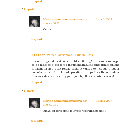
Rispondi
Risposte
Marina damammaamamma.net
1 aprile 2017
alle ore 18:26
Grazie!
Rispondi
The Lazy Trotter
28 marzo 2017 alle ore 10:43
Io sono una grande sostenitrice del decluttering! Produciamo fin troppe
cose e molto spesso oggetti e indumenti in buone condizioni rischiano
di andare in disuso solo perche' datati. Io vendo e compro quasi tutto di
seconda mano... e' il mio modo per rifarmi un po' di soldini e per dare
una seconda vita a vecchi oggetti, quindi pollice in alto tutta la vita!
Rispondi
Risposte
Marina damammaamamma.net
1 aprile 2017
alle ore 18:27
Brava, fai benissimo! Io invece ho cominciato ora :-)
Rispondi