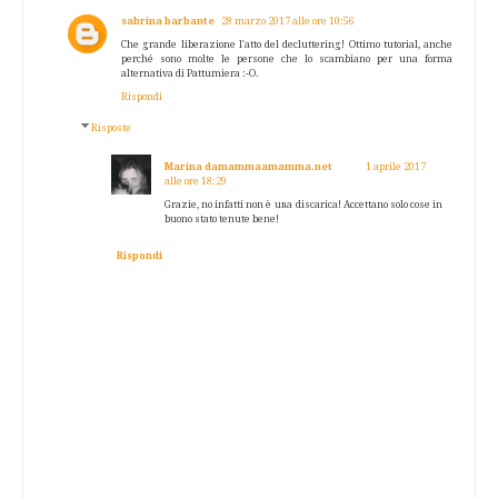
sabrina barbante
28 marzo 2017 alle ore 10:56
Che grande liberazione l'atto del decluttering! Ottimo tutorial, anche
perché sono molte le persone che lo scambiano per una forma
alternativa di Pattumiera :-O.
Rispondi
Risposte
Marina damammaamamma.net
1 aprile 2017
alle ore 18:29
Grazie, no infatti non è una discarica! Accettano solo cose in
buono stato tenute bene!
Rispondi