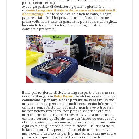
po' di decluttering?
Avevo già parlato di decluttering qualche giorno fa e
di
come insegnare il valore delle cose ai bambini con il
decluttering
.
.. ma le parole da sole non bastano, bisogna
passare ai fatti! Io ci ho provato, ma confesso che come
prima volta non è stata un granché ... potevo fare di meglio...
ho quindi deciso di ripetere l'esperienza, questa volta più
convinta e preparata!
Il mio primo giorno di decluttering era partito bene,
avevo
cercato il negozio
Baby Bazar
più vicino a casa
e avevo
cominciato a pensare a cosa portare da vendere
. Avevo
un sacco di idee, peccato che molte cose, erano infognate in
cantina e senza l'aiuto di mio marito, non le avevo trovate...
ma non volevo rimandare, non potevo aspettare che mio
marito tornasse dal lavoro e trovasse la voglia di andare in
cantina a cercare quello che lui aveva "nascosto così bene" e
che mi serviva (non so come sono i vostri mariti... ma il mio
ogni volta che gli chiedo di fare qualcosa ... mi risponde "si,
lo faccio domani" ... peccato che quel domani non arrivi
mai!), così ho deciso che per la prima volta, bastavano anche
poche cose, quelle che avevo trovato io... infondo