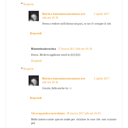
Risposte
Marina damammaamamma.net
1 aprile 2017
alle ore 18:26
Prova a vedere nell'elenco negozi, se no c'è sempre il sito
Rispondi
Mamminaincucina
27 marzo 2017 alle ore 19:24
Brava. Mi devo applicare anch'io 👏🏻👏🏻
Rispondi
Risposte
Marina damammaamamma.net
1 aprile 2017
alle ore 18:26
Grazie, fallo anche tu :-)
Rispondi
Girovagandoconstefania
28 marzo 2017 alle ore 10:03
Molto interessante questo modo per riciclare le cose che non usiamo
più