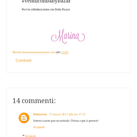
#vendiconbabybazar
Post in collaborazione con Baby Bazar
Marina damammaamamma.net
alle
12:59
Condividi
14 commenti:
Unknown
27 marzo 2017 alle ore 13:21
Interessante questo articolo ! Prima o poi ci proverò
Rispondi
Risposte