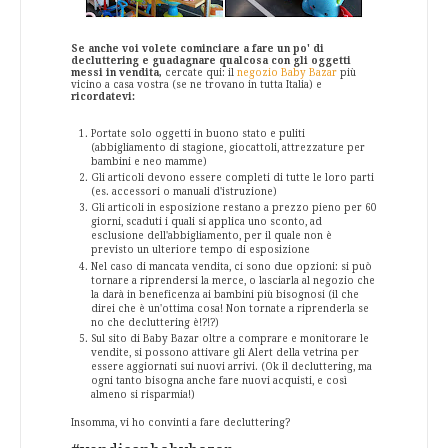
Se anche voi volete cominciare a fare un po' di
decluttering e guadagnare qualcosa con gli oggetti
messi in vendita,
cercate qui: il
negozio Baby Bazar
più
vicino a casa vostra (se ne trovano in tutta Italia) e
ricordatevi:
Portate solo oggetti in buono stato e puliti
(abbigliamento di stagione, giocattoli, attrezzature per
bambini e neo mamme)
Gli articoli devono essere completi di tutte le loro parti
(es. accessori o manuali d'istruzione)
Gli articoli in esposizione restano a prezzo pieno per 60
giorni, scaduti i quali si applica uno sconto, ad
esclusione dell'abbigliamento, per il quale non è
previsto un ulteriore tempo di esposizione
Nel caso di mancata vendita, ci sono due opzioni: si può
tornare a riprendersi la merce, o lasciarla al negozio che
la darà in beneficenza ai bambini più bisognosi (il che
direi che è un'ottima cosa! Non tornate a riprenderla se
no che decluttering è!?!?)
Sul sito di Baby Bazar oltre a comprare e monitorare le
vendite, si possono attivare gli Alert della vetrina per
essere aggiornati sui nuovi arrivi. (Ok il decluttering, ma
ogni tanto bisogna anche fare nuovi acquisti, e così
almeno si risparmia!)
Insomma, vi ho convinti a fare decluttering?