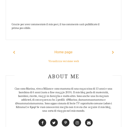
Grazie per aver commentato il mio post, il tuo commento sarà pubblicato il
prima possibile.
‹
›
Home page
Visualizza versione web
ABOUT AUTHOR
ABOUT ME
Ciao sono Marina, vivo a Milano e sono mamma di una ragazzina di 13 anni e una
bambina di 6 anni (nata a fine maggio 2019). Il mio blog parla di maternità,
bambini, ricette, viaggi in famiglia e molto altro. Sono anche una Instagram
addicted, di conseguenza ho 2 profili: @Marina_damammaamamma e
@mammaiutamamma. Sono appassionata di Serie TV soprattutto coreane (adoro i
Kdrama!) e Kpop! Se vuoi conoscermi meglio non ti resta che seguire il mio blog,
una sorta di viaggio nel mio mondo.
Facebook
Twitter
Pinterest
Instagram
Contact