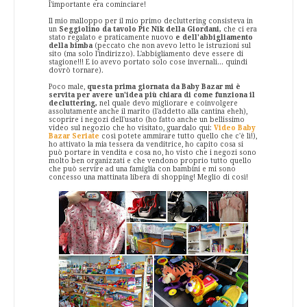
l'importante era cominciare!
Il mio malloppo per il mio primo decluttering consisteva in
un
Seggiolino da tavolo Pic Nik della Giordani,
che ci era
stato regalato e praticamente nuovo
e dell'abbigliamento
della bimba
(peccato che non avevo letto le istruzioni sul
sito (ma solo l'indirizzo). L'abbigliamento deve essere di
stagione!!! E io avevo portato solo cose invernali... quindi
dovrò tornare).
Poco male,
questa prima giornata da Baby Bazar mi è
servita per avere un'idea più chiara di come funziona il
decluttering,
nel quale devo migliorare e coinvolgere
assolutamente anche il marito (l'addetto alla cantina eheh),
scoprire i negozi dell'usato (ho fatto anche un bellissimo
video sul negozio che ho visitato, guardalo qui:
Video Baby
Bazar Seriate
così potete ammirare tutto quello che c'è lì!),
ho attivato la mia tessera da venditrice, ho capito cosa si
può portare in vendita e cosa no, ho visto che i negozi sono
molto ben organizzati e che vendono proprio tutto quello
che può servire ad una famiglia con bambini e mi sono
concesso una mattinata libera di shopping! Meglio di così!