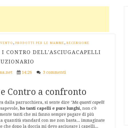
,
,
EVENTO
PRODOTTI PER LE MAMME
RECENSIONE
E I CONTRO DELL'ASCIUGACAPELLI
LUZIONARIO
a.net
14:26
3 commenti
e Contro a confronto
va dalla parrucchiera, si sente dire
"Ma quanti capelli
nsapevole,
ho tanti capelli e pure lunghi,
non c'è
almente tanti che mi fanno sempre pagare di più
hé la quantità standard con me non basta... immaginate
e che dopo la doccia mi devo asciugare i capelli...