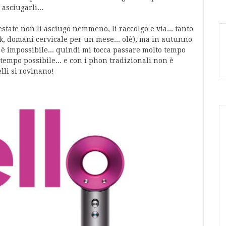
asciugarli...
estate non li asciugo nemmeno, li raccolgo e via... tanto
k, domani cervicale per un mese... olè), ma in autunno
i è impossibile... quindi mi tocca passare molto tempo
tempo possibile... e con i phon tradizionali non è
lli si rovinano!