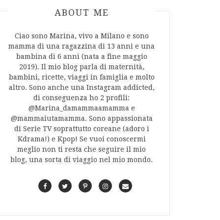
ABOUT AUTHOR
ABOUT ME
Ciao sono Marina, vivo a Milano e sono
mamma di una ragazzina di 13 anni e una
bambina di 6 anni (nata a fine maggio
2019). Il mio blog parla di maternità,
bambini, ricette, viaggi in famiglia e molto
altro. Sono anche una Instagram addicted,
di conseguenza ho 2 profili:
@Marina_damammaamamma e
@mammaiutamamma. Sono appassionata
di Serie TV soprattutto coreane (adoro i
Kdrama!) e Kpop! Se vuoi conoscermi
meglio non ti resta che seguire il mio
blog, una sorta di viaggio nel mio mondo.
F
T
P
I
C
a
w
i
n
o
c
i
n
s
n
e
t
t
t
t