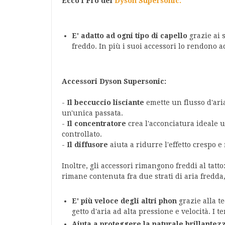
Ecco i Pro del
Dyson Supersonic:
E' adatto ad ogni tipo di capello
grazie ai s
freddo. In più i suoi accessori lo rendono ad
Accessori Dyson Supersonic:
-
Il beccuccio lisciante
emette un flusso d'aria
un'unica passata.
-
Il concentratore
crea l'acconciatura ideale u
controllato.
-
Il diffusore
aiuta a ridurre l'effetto crespo e
Inoltre, gli accessori rimangono freddi al tatto
rimane contenuta fra due strati di aria fred
E' più veloce degli altri phon
grazie alla t
getto d'aria ad alta pressione e velocità. I
Aiuta a proteggere la naturale brillantez