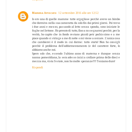
Mamma Avvocato
12 settembre 2016 alle ore 12:52
Io ero una di quelle mamme tutte orgogliose perchè avevo un bimbo
che dormiva nella sua cameratta da solo fin dai primi giorni. Poi verso
i due anni e mezzo, passando al letto senza sponda, sono iniziate le
fughe nel lettone. Ho provato di tutto, fino a rassegnarmi perchè, per la
verità, ho capito che in fondo restano piccoli petr pochissimo e a me
piace quando si stringe a me di notte o mi viene a cercare. L'unica cosa
che cambierei è il modo in cui dorme: tutto storto! Non ho consigli
perchè il problema dell'addormentamento (e del carattere forte, lo
abbiamo anche noi.
Spero solo che, essendo l'ultimo anno di materna e dunque senza
nanna pomeridiana, la sera adesso inizi a crollare prima delle dieci e
mezza ma, vista l'estate, non ho molte speranze!!!! Teniamo duro!
Rispondi