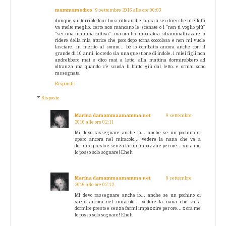
mammamedico
9 settembre 2016 alle ore 00:03
dunque sui terrible four ho scritto anche io. ora a sei direi che in effetti
va molto meglio. certo non mancano le scenate o i "non ti voglio più"
"sei una mamma cattiva". ma ora ho imparato a sdrammattizzare, a
ridere della mia attrice che poco dopo torna coccolosa e non mi vuole
lasciare. in merito al sonno... bè io combatto ancora anche con il
grande di 10 anni. io credo sia una questione di indole. i miei figli non
andrebbero mai e dico mai a letto. alla mattina dormirebbero ad
oltranza ma quando c'è scuola li butto giù dal letto. e ormai sono
rassegnata
Rispondi
Risposte
Marina damammaamamma.net
9 settembre
2016 alle ore 02:11
Mi devo rassegnare anche io... anche se un pochino ci
spero ancora nel miracolo... vedere la nana che va a
dormire presto e senza farmi impazzire per ore... x ora me
lo posso solo sognare! Eheh
Marina damammaamamma.net
9 settembre
2016 alle ore 02:12
Mi devo rassegnare anche io... anche se un pochino ci
spero ancora nel miracolo... vedere la nana che va a
dormire presto e senza farmi impazzire per ore... x ora me
lo posso solo sognare! Eheh