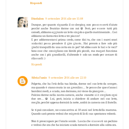
Rispondi
Dindalon
9 settembre 2016 alle ore 15:08
Dunque, per quanto riguarda il co-sleeping non posso esserti d'aiuto
perché anche Beatrice dorme con noi 😁 Però, per essere tutti più
comodi, abbiamo aggiunto un letto singolo a quello matrimoniale.. Così
abbiamo un fantastico letto a tre piazze!
E per addormentarsi prima credo, come dici tu, che con i nuovi orari
scolastici possa prendere il giro giusto.. Hai provato a fare solo più
giochi tranquilli da una certa ora in poi? Ad abbassare le luci e le voci?
Sono cose che consigliano con bimbi più piccoli, ma magari funziona
anche con i più grandicelli, d'altronde è solo un modo per cercare di
rilassarli :)
Rispondi
Silvia Fanio
9 settembre 2016 alle ore 22:10
Polpetta, che ha l'età della tua bimba, dorme nel suo letto da sempre,
ma quando è stanco muta in un gremlins... Se penso che quest'anno i
bambini medi, a scuola, non dormono, mi viene da piangere...
Pulcino dorme nella nostra camera, anche stanotte si è svegliato ogni
due ore... 😭 Lui, però, inizia a chiedere di andare nel suo letto,
meglio, perché appena dormirà la notte, andrà in camera con il fratello.
Se ti può consolare, nessuno arriva ai 18 anni nel letto della mamma.
Quando sarà pronta vedrai che migrerà di là di sua spontanea volontà.
Non ti preoccupare per l'orario serale. Lascia che si assesti un pochino
e vedrai che ora che ha iniziato scuola tornerà a dormire alla solita ora.