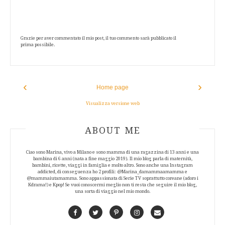
Grazie per aver commentato il mio post, il tuo commento sarà pubblicato il
prima possibile.
‹
›
Home page
Visualizza versione web
ABOUT AUTHOR
ABOUT ME
Ciao sono Marina, vivo a Milano e sono mamma di una ragazzina di 13 anni e una
bambina di 6 anni (nata a fine maggio 2019). Il mio blog parla di maternità,
bambini, ricette, viaggi in famiglia e molto altro. Sono anche una Instagram
addicted, di conseguenza ho 2 profili: @Marina_damammaamamma e
@mammaiutamamma. Sono appassionata di Serie TV soprattutto coreane (adoro i
Kdrama!) e Kpop! Se vuoi conoscermi meglio non ti resta che seguire il mio blog,
una sorta di viaggio nel mio mondo.
Facebook
Twitter
Pinterest
Instagram
Contact