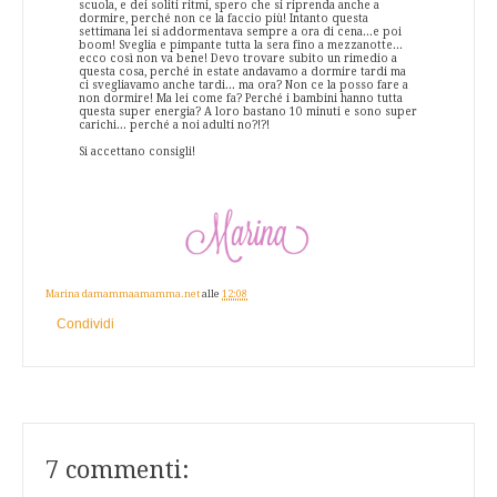
scuola, e dei soliti ritmi, spero che si riprenda anche a
dormire, perché non ce la faccio più! Intanto questa
settimana lei si addormentava sempre a ora di cena...e poi
boom! Sveglia e pimpante tutta la sera fino a mezzanotte...
ecco così non va bene! Devo trovare subito un rimedio a
questa cosa, perché in estate andavamo a dormire tardi ma
ci svegliavamo anche tardi... ma ora? Non ce la posso fare a
non dormire! Ma lei come fa? Perché i bambini hanno tutta
questa super energia? A loro bastano 10 minuti e sono super
carichi... perché a noi adulti no?!?!
Si accettano consigli!
Marina damammaamamma.net
alle
12:08
Condividi
7 commenti: