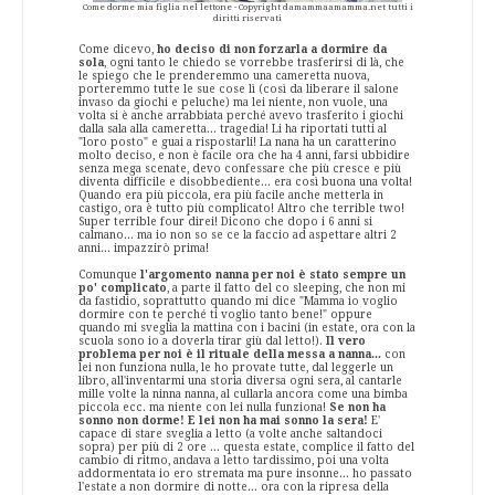
Come dorme mia figlia nel lettone - Copyright damammaamamma.net tutti i
diritti riservati
Come dicevo,
ho deciso di non forzarla a dormire da
sola
, ogni tanto le chiedo se vorrebbe trasferirsi di là, che
le spiego che le prenderemmo una cameretta nuova,
porteremmo tutte le sue cose lì (così da liberare il salone
invaso da giochi e peluche) ma lei niente, non vuole, una
volta si è anche arrabbiata perché avevo trasferito i giochi
dalla sala alla cameretta... tragedia! Li ha riportati tutti al
"loro posto" e guai a rispostarli! La nana ha un caratterino
molto deciso, e non è facile ora che ha 4 anni, farsi ubbidire
senza mega scenate, devo confessare che più cresce e più
diventa difficile e disobbediente... era così buona una volta!
Quando era più piccola, era più facile anche metterla in
castigo, ora è tutto più complicato! Altro che terrible two!
Super terrible four direi! Dicono che dopo i 6 anni si
calmano... ma io non so se ce la faccio ad aspettare altri 2
anni... impazzirò prima!
Comunque
l'argomento nanna per noi è stato sempre un
po' complicato
, a parte il fatto del co sleeping, che non mi
da fastidio, soprattutto quando mi dice "Mamma io voglio
dormire con te perché ti voglio tanto bene!" oppure
quando mi sveglia la mattina con i bacini (in estate, ora con la
scuola sono io a doverla tirar giù dal letto!).
Il vero
problema per noi è il rituale della messa a nanna...
con
lei non funziona nulla, le ho provate tutte, dal leggerle un
libro, all'inventarmi una storia diversa ogni sera, al cantarle
mille volte la ninna nanna, al cullarla ancora come una bimba
piccola ecc. ma niente con lei nulla funziona!
Se non ha
sonno non dorme! E lei non ha mai sonno la sera!
E'
capace di stare sveglia a letto (a volte anche saltandoci
sopra) per più di 2 ore ... questa estate, complice il fatto del
cambio di ritmo, andava a letto tardissimo, poi una volta
addormentata io ero stremata ma pure insonne... ho passato
l'estate a non dormire di notte... ora con la ripresa della