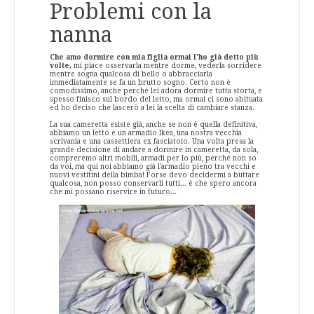
Problemi con la
nanna
Che amo dormire con mia figlia ormai l'ho già detto più
volte,
mi piace osservarla mentre dorme, vederla sorridere
mentre sogna qualcosa di bello o abbracciarla
immediatamente se fa un brutto sogno. Certo non è
comodissimo, anche perché lei adora dormire tutta storta, e
spesso finisco sul bordo del letto, ma ormai ci sono abituata
ed ho deciso che lascerò a lei la scelta di cambiare stanza.
La sua cameretta esiste già, anche se non è quella definitiva,
abbiamo un letto e un armadio Ikea, una nostra vecchia
scrivania e una cassettiera ex fasciatoio. Una volta presa la
grande decisione di andare a dormire in cameretta, da sola,
compreremo altri mobili, armadi per lo più, perché non so
da voi, ma qui noi abbiamo già l'armadio pieno tra vecchi e
nuovi vestitini della bimba! Forse devo decidermi a buttare
qualcosa, non posso conservarli tutti... è che spero ancora
che mi possano riservire in futuro...