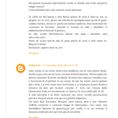
Per quanto riguarda l'iperattività serale, ti chiedo: non è che magari è
troppo stanca?
I miei bambini più sono stanchi, meno dormono.
Di solito un bel bagno o una doccia prima di cena li rilassa, ma se
proprio sei in crisi, prova con attività di manipolazione:pasta di pane,
sabbia cinetica, travasi e giochi con farina o polenta. Sono materiali che
scaricano le tensioni. Quando li usiamo al nido i bambini si
addormentano durante il pranzo...
Su alla scuola dell'infanzia dicono che dopo i bambini sono
rilassatissimi.
Prova ad usare questo tipo di gioco prima di cena e vedi come va.
Magari ti aiuta!
Poi fammi sapere come va, eh!
Rispondi
Unknown
12 settembre 2016 alle ore 11:26
Ciao, anche io ho avuto tantissimi problemi con la mia prima figlia.
Anche io passavo ore di sera a cercare di farla dormire. Poi ho capito che
dovevo smettere di avere un ideale di orario che andasse comodo a me,
e ho cercato di rispettare il suo sonno. Se non ha sonno, non la portare
più a letto. La vive come una costrizione e si impegna ancora di più a
trovarsi da fare per restare sveglia. E' vero, con l'inizio delle
elementari tutto si è trasformato, si stanca e la sera crolla alle 21.30.
Il mio consiglio è di farla stancare, con corse, scivoli, piscina,cena
presto e magari anche una passeggiatina dopocena.
Coi miei figli funziona, bisogna stare attenti però a non ottenere
l'effetto contrario e caricarli troppo di adrenalina...Così come non
dovrebbero dormire di pomeriggio, per nulla, o se ne sentono il
bisogno, molto presto e per non più di un'oretta.
Rispondi