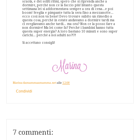
scuola, e dei soliti ritmi, spero che si riprenda anche a
dormire, perché non ce la faccio più! Intanto questa
settimana lei si addormentava sempre a ora di cena...e poi
boom! Sveglia e pimpante tutta la sera fino a mezzanotte...
ecco così non va bene! Devo trovare subito un rimedio a
questa cosa, perché in estate andavamo a dormire tardi ma
ci svegliavamo anche tardi... ma ora? Non ce la posso fare a
non dormire! Ma lei come fa? Perché i bambini hanno tutta
questa super energia? A loro bastano 10 minuti e sono super
carichi... perché a noi adulti no?!?!
Si accettano consigli!
Marina damammaamamma.net
alle
12:08
Condividi
7 commenti: