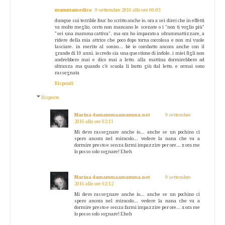
mammamedico
9 settembre 2016 alle ore 00:03
dunque sui terrible four ho scritto anche io. ora a sei direi che in effetti
va molto meglio. certo non mancano le scenate o i "non ti voglio più"
"sei una mamma cattiva". ma ora ho imparato a sdrammattizzare, a
ridere della mia attrice che poco dopo torna coccolosa e non mi vuole
lasciare. in merito al sonno... bè io combatto ancora anche con il
grande di 10 anni. io credo sia una questione di indole. i miei figli non
andrebbero mai e dico mai a letto. alla mattina dormirebbero ad
oltranza ma quando c'è scuola li butto giù dal letto. e ormai sono
rassegnata
Rispondi
Risposte
Marina damammaamamma.net
9 settembre
2016 alle ore 02:11
Mi devo rassegnare anche io... anche se un pochino ci
spero ancora nel miracolo... vedere la nana che va a
dormire presto e senza farmi impazzire per ore... x ora me
lo posso solo sognare! Eheh
Marina damammaamamma.net
9 settembre
2016 alle ore 02:12
Mi devo rassegnare anche io... anche se un pochino ci
spero ancora nel miracolo... vedere la nana che va a
dormire presto e senza farmi impazzire per ore... x ora me
lo posso solo sognare! Eheh