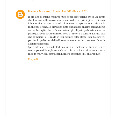
Mamma Avvocato
12 settembre 2016 alle ore 12:52
Io ero una di quelle mamme tutte orgogliose perchè avevo un bimbo
che dormiva nella sua cameratta da solo fin dai primi giorni. Poi verso
i due anni e mezzo, passando al letto senza sponda, sono iniziate le
fughe nel lettone. Ho provato di tutto, fino a rassegnarmi perchè, per la
verità, ho capito che in fondo restano piccoli petr pochissimo e a me
piace quando si stringe a me di notte o mi viene a cercare. L'unica cosa
che cambierei è il modo in cui dorme: tutto storto! Non ho consigli
perchè il problema dell'addormentamento (e del carattere forte, lo
abbiamo anche noi.
Spero solo che, essendo l'ultimo anno di materna e dunque senza
nanna pomeridiana, la sera adesso inizi a crollare prima delle dieci e
mezza ma, vista l'estate, non ho molte speranze!!!! Teniamo duro!
Rispondi