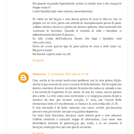
Per quanto riguarda l'iperattività serale, ti chiedo: non è che magari è
troppo stanca?
I miei bambini più sono stanchi, meno dormono.
Di solito un bel bagno o una doccia prima di cena li rilassa, ma se
proprio sei in crisi, prova con attività di manipolazione:pasta di pane,
sabbia cinetica, travasi e giochi con farina o polenta. Sono materiali che
scaricano le tensioni. Quando li usiamo al nido i bambini si
addormentano durante il pranzo...
Su alla scuola dell'infanzia dicono che dopo i bambini sono
rilassatissimi.
Prova ad usare questo tipo di gioco prima di cena e vedi come va.
Magari ti aiuta!
Poi fammi sapere come va, eh!
Rispondi
Unknown
12 settembre 2016 alle ore 11:26
Ciao, anche io ho avuto tantissimi problemi con la mia prima figlia.
Anche io passavo ore di sera a cercare di farla dormire. Poi ho capito che
dovevo smettere di avere un ideale di orario che andasse comodo a me,
e ho cercato di rispettare il suo sonno. Se non ha sonno, non la portare
più a letto. La vive come una costrizione e si impegna ancora di più a
trovarsi da fare per restare sveglia. E' vero, con l'inizio delle
elementari tutto si è trasformato, si stanca e la sera crolla alle 21.30.
Il mio consiglio è di farla stancare, con corse, scivoli, piscina,cena
presto e magari anche una passeggiatina dopocena.
Coi miei figli funziona, bisogna stare attenti però a non ottenere
l'effetto contrario e caricarli troppo di adrenalina...Così come non
dovrebbero dormire di pomeriggio, per nulla, o se ne sentono il
bisogno, molto presto e per non più di un'oretta.
Rispondi