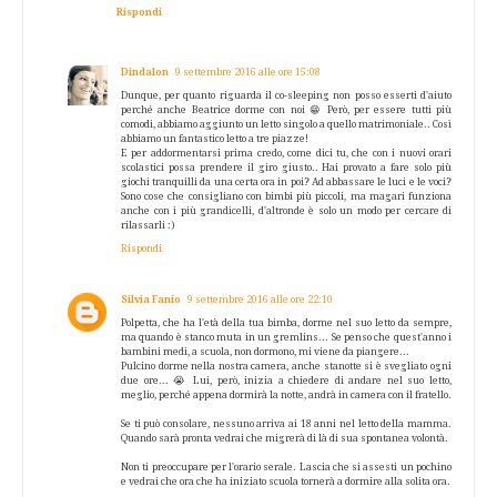
Rispondi
Dindalon
9 settembre 2016 alle ore 15:08
Dunque, per quanto riguarda il co-sleeping non posso esserti d'aiuto
perché anche Beatrice dorme con noi 😁 Però, per essere tutti più
comodi, abbiamo aggiunto un letto singolo a quello matrimoniale.. Così
abbiamo un fantastico letto a tre piazze!
E per addormentarsi prima credo, come dici tu, che con i nuovi orari
scolastici possa prendere il giro giusto.. Hai provato a fare solo più
giochi tranquilli da una certa ora in poi? Ad abbassare le luci e le voci?
Sono cose che consigliano con bimbi più piccoli, ma magari funziona
anche con i più grandicelli, d'altronde è solo un modo per cercare di
rilassarli :)
Rispondi
Silvia Fanio
9 settembre 2016 alle ore 22:10
Polpetta, che ha l'età della tua bimba, dorme nel suo letto da sempre,
ma quando è stanco muta in un gremlins... Se penso che quest'anno i
bambini medi, a scuola, non dormono, mi viene da piangere...
Pulcino dorme nella nostra camera, anche stanotte si è svegliato ogni
due ore... 😭 Lui, però, inizia a chiedere di andare nel suo letto,
meglio, perché appena dormirà la notte, andrà in camera con il fratello.
Se ti può consolare, nessuno arriva ai 18 anni nel letto della mamma.
Quando sarà pronta vedrai che migrerà di là di sua spontanea volontà.
Non ti preoccupare per l'orario serale. Lascia che si assesti un pochino
e vedrai che ora che ha iniziato scuola tornerà a dormire alla solita ora.