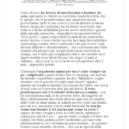
Come dorme mia figlia nel lettone - Copyright damammaamamma.net tutti i
diritti riservati
Come dicevo,
ho deciso di non forzarla a dormire da
sola
, ogni tanto le chiedo se vorrebbe trasferirsi di là, che
le spiego che le prenderemmo una cameretta nuova,
porteremmo tutte le sue cose lì (così da liberare il salone
invaso da giochi e peluche) ma lei niente, non vuole, una
volta si è anche arrabbiata perché avevo trasferito i giochi
dalla sala alla cameretta... tragedia! Li ha riportati tutti al
"loro posto" e guai a rispostarli! La nana ha un caratterino
molto deciso, e non è facile ora che ha 4 anni, farsi ubbidire
senza mega scenate, devo confessare che più cresce e più
diventa difficile e disobbediente... era così buona una volta!
Quando era più piccola, era più facile anche metterla in
castigo, ora è tutto più complicato! Altro che terrible two!
Super terrible four direi! Dicono che dopo i 6 anni si
calmano... ma io non so se ce la faccio ad aspettare altri 2
anni... impazzirò prima!
Comunque
l'argomento nanna per noi è stato sempre un
po' complicato
, a parte il fatto del co sleeping, che non mi
da fastidio, soprattutto quando mi dice "Mamma io voglio
dormire con te perché ti voglio tanto bene!" oppure
quando mi sveglia la mattina con i bacini (in estate, ora con la
scuola sono io a doverla tirar giù dal letto!).
Il vero
problema per noi è il rituale della messa a nanna...
con
lei non funziona nulla, le ho provate tutte, dal leggerle un
libro, all'inventarmi una storia diversa ogni sera, al cantarle
mille volte la ninna nanna, al cullarla ancora come una bimba
piccola ecc. ma niente con lei nulla funziona!
Se non ha
sonno non dorme! E lei non ha mai sonno la sera!
E'
capace di stare sveglia a letto (a volte anche saltandoci
sopra) per più di 2 ore ... questa estate, complice il fatto del
cambio di ritmo, andava a letto tardissimo, poi una volta
addormentata io ero stremata ma pure insonne... ho passato
l'estate a non dormire di notte... ora con la ripresa della