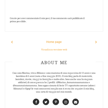
Grazie per aver commentato il mio post, il tuo commento sarà pubblicato il
prima possibile.
‹
›
Home page
Visualizza versione web
ABOUT AUTHOR
ABOUT ME
Ciao sono Marina, vivo a Milano e sono mamma di una ragazzina di 13 anni e una
bambina di 6 anni (nata a fine maggio 2019). Il mio blog parla di maternità,
bambini, ricette, viaggi in famiglia e molto altro. Sono anche una Instagram
addicted, di conseguenza ho 2 profili: @Marina_damammaamamma e
@mammaiutamamma. Sono appassionata di Serie TV soprattutto coreane (adoro i
Kdrama!) e Kpop! Se vuoi conoscermi meglio non ti resta che seguire il mio blog,
una sorta di viaggio nel mio mondo.
Facebook
Twitter
Pinterest
Instagram
Contact