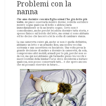
Problemi con la
nanna
Che amo dormire con mia figlia ormai l'ho già detto più
volte,
mi piace osservarla mentre dorme, vederla sorridere
mentre sogna qualcosa di bello o abbracciarla
immediatamente se fa un brutto sogno. Certo non è
comodissimo, anche perché lei adora dormire tutta storta, e
spesso finisco sul bordo del letto, ma ormai ci sono abituata
ed ho deciso che lascerò a lei la scelta di cambiare stanza.
La sua cameretta esiste già, anche se non è quella definitiva,
abbiamo un letto e un armadio Ikea, una nostra vecchia
scrivania e una cassettiera ex fasciatoio. Una volta presa la
grande decisione di andare a dormire in cameretta, da sola,
compreremo altri mobili, armadi per lo più, perché non so
da voi, ma qui noi abbiamo già l'armadio pieno tra vecchi e
nuovi vestitini della bimba! Forse devo decidermi a buttare
qualcosa, non posso conservarli tutti... è che spero ancora
che mi possano riservire in futuro...