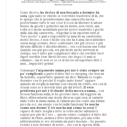
Come dorme mia figlia nel lettone - Copyright damammaamamma.net tutti i
diritti riservati
Come dicevo,
ho deciso di non forzarla a dormire da
sola
, ogni tanto le chiedo se vorrebbe trasferirsi di là, che
le spiego che le prenderemmo una cameretta nuova,
porteremmo tutte le sue cose lì (così da liberare il salone
invaso da giochi e peluche) ma lei niente, non vuole, una
volta si è anche arrabbiata perché avevo trasferito i giochi
dalla sala alla cameretta... tragedia! Li ha riportati tutti al
"loro posto" e guai a rispostarli! La nana ha un caratterino
molto deciso, e non è facile ora che ha 4 anni, farsi ubbidire
senza mega scenate, devo confessare che più cresce e più
diventa difficile e disobbediente... era così buona una volta!
Quando era più piccola, era più facile anche metterla in
castigo, ora è tutto più complicato! Altro che terrible two!
Super terrible four direi! Dicono che dopo i 6 anni si
calmano... ma io non so se ce la faccio ad aspettare altri 2
anni... impazzirò prima!
Comunque
l'argomento nanna per noi è stato sempre un
po' complicato
, a parte il fatto del co sleeping, che non mi
da fastidio, soprattutto quando mi dice "Mamma io voglio
dormire con te perché ti voglio tanto bene!" oppure
quando mi sveglia la mattina con i bacini (in estate, ora con la
scuola sono io a doverla tirar giù dal letto!).
Il vero
problema per noi è il rituale della messa a nanna...
con
lei non funziona nulla, le ho provate tutte, dal leggerle un
libro, all'inventarmi una storia diversa ogni sera, al cantarle
mille volte la ninna nanna, al cullarla ancora come una bimba
piccola ecc. ma niente con lei nulla funziona!
Se non ha
sonno non dorme! E lei non ha mai sonno la sera!
E'
capace di stare sveglia a letto (a volte anche saltandoci
sopra) per più di 2 ore ... questa estate, complice il fatto del
cambio di ritmo, andava a letto tardissimo, poi una volta
addormentata io ero stremata ma pure insonne... ho passato
l'estate a non dormire di notte... ora con la ripresa della