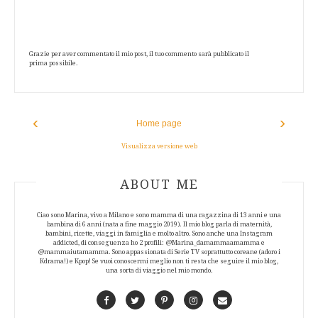
Grazie per aver commentato il mio post, il tuo commento sarà pubblicato il
prima possibile.
‹
›
Home page
Visualizza versione web
ABOUT AUTHOR
ABOUT ME
Ciao sono Marina, vivo a Milano e sono mamma di una ragazzina di 13 anni e una
bambina di 6 anni (nata a fine maggio 2019). Il mio blog parla di maternità,
bambini, ricette, viaggi in famiglia e molto altro. Sono anche una Instagram
addicted, di conseguenza ho 2 profili: @Marina_damammaamamma e
@mammaiutamamma. Sono appassionata di Serie TV soprattutto coreane (adoro i
Kdrama!) e Kpop! Se vuoi conoscermi meglio non ti resta che seguire il mio blog,
una sorta di viaggio nel mio mondo.
Facebook
Twitter
Pinterest
Instagram
Contact