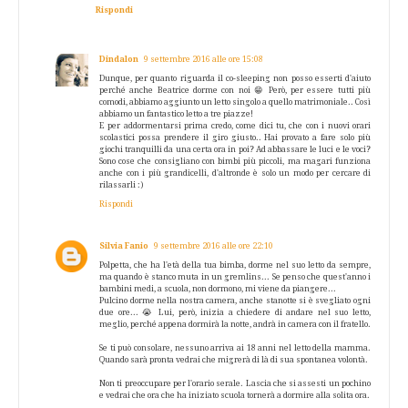
Rispondi
Dindalon
9 settembre 2016 alle ore 15:08
Dunque, per quanto riguarda il co-sleeping non posso esserti d'aiuto
perché anche Beatrice dorme con noi 😁 Però, per essere tutti più
comodi, abbiamo aggiunto un letto singolo a quello matrimoniale.. Così
abbiamo un fantastico letto a tre piazze!
E per addormentarsi prima credo, come dici tu, che con i nuovi orari
scolastici possa prendere il giro giusto.. Hai provato a fare solo più
giochi tranquilli da una certa ora in poi? Ad abbassare le luci e le voci?
Sono cose che consigliano con bimbi più piccoli, ma magari funziona
anche con i più grandicelli, d'altronde è solo un modo per cercare di
rilassarli :)
Rispondi
Silvia Fanio
9 settembre 2016 alle ore 22:10
Polpetta, che ha l'età della tua bimba, dorme nel suo letto da sempre,
ma quando è stanco muta in un gremlins... Se penso che quest'anno i
bambini medi, a scuola, non dormono, mi viene da piangere...
Pulcino dorme nella nostra camera, anche stanotte si è svegliato ogni
due ore... 😭 Lui, però, inizia a chiedere di andare nel suo letto,
meglio, perché appena dormirà la notte, andrà in camera con il fratello.
Se ti può consolare, nessuno arriva ai 18 anni nel letto della mamma.
Quando sarà pronta vedrai che migrerà di là di sua spontanea volontà.
Non ti preoccupare per l'orario serale. Lascia che si assesti un pochino
e vedrai che ora che ha iniziato scuola tornerà a dormire alla solita ora.