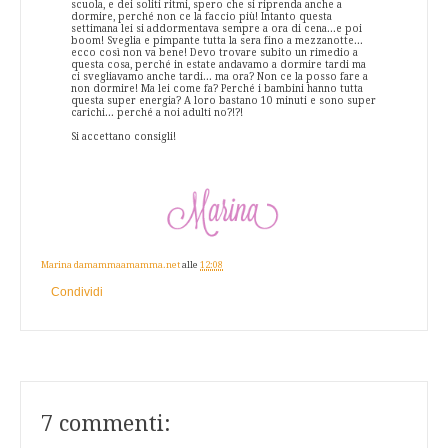
scuola, e dei soliti ritmi, spero che si riprenda anche a
dormire, perché non ce la faccio più! Intanto questa
settimana lei si addormentava sempre a ora di cena...e poi
boom! Sveglia e pimpante tutta la sera fino a mezzanotte...
ecco così non va bene! Devo trovare subito un rimedio a
questa cosa, perché in estate andavamo a dormire tardi ma
ci svegliavamo anche tardi... ma ora? Non ce la posso fare a
non dormire! Ma lei come fa? Perché i bambini hanno tutta
questa super energia? A loro bastano 10 minuti e sono super
carichi... perché a noi adulti no?!?!
Si accettano consigli!
Marina damammaamamma.net
alle
12:08
Condividi
7 commenti: