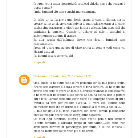
Per quanto riguarda l'iperattività serale, ti chiedo: non è che magari è
troppo stanca?
I miei bambini più sono stanchi, meno dormono.
Di solito un bel bagno o una doccia prima di cena li rilassa, ma se
proprio sei in crisi, prova con attività di manipolazione:pasta di pane,
sabbia cinetica, travasi e giochi con farina o polenta. Sono materiali che
scaricano le tensioni. Quando li usiamo al nido i bambini si
addormentano durante il pranzo...
Su alla scuola dell'infanzia dicono che dopo i bambini sono
rilassatissimi.
Prova ad usare questo tipo di gioco prima di cena e vedi come va.
Magari ti aiuta!
Poi fammi sapere come va, eh!
Rispondi
Unknown
12 settembre 2016 alle ore 11:26
Ciao, anche io ho avuto tantissimi problemi con la mia prima figlia.
Anche io passavo ore di sera a cercare di farla dormire. Poi ho capito che
dovevo smettere di avere un ideale di orario che andasse comodo a me,
e ho cercato di rispettare il suo sonno. Se non ha sonno, non la portare
più a letto. La vive come una costrizione e si impegna ancora di più a
trovarsi da fare per restare sveglia. E' vero, con l'inizio delle
elementari tutto si è trasformato, si stanca e la sera crolla alle 21.30.
Il mio consiglio è di farla stancare, con corse, scivoli, piscina,cena
presto e magari anche una passeggiatina dopocena.
Coi miei figli funziona, bisogna stare attenti però a non ottenere
l'effetto contrario e caricarli troppo di adrenalina...Così come non
dovrebbero dormire di pomeriggio, per nulla, o se ne sentono il
bisogno, molto presto e per non più di un'oretta.
Rispondi