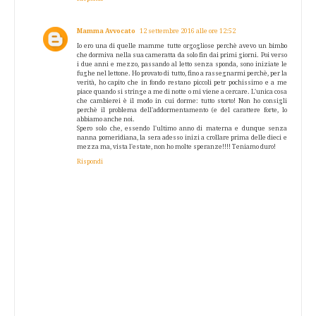
Mamma Avvocato
12 settembre 2016 alle ore 12:52
Io ero una di quelle mamme tutte orgogliose perchè avevo un bimbo
che dormiva nella sua cameratta da solo fin dai primi giorni. Poi verso
i due anni e mezzo, passando al letto senza sponda, sono iniziate le
fughe nel lettone. Ho provato di tutto, fino a rassegnarmi perchè, per la
verità, ho capito che in fondo restano piccoli petr pochissimo e a me
piace quando si stringe a me di notte o mi viene a cercare. L'unica cosa
che cambierei è il modo in cui dorme: tutto storto! Non ho consigli
perchè il problema dell'addormentamento (e del carattere forte, lo
abbiamo anche noi.
Spero solo che, essendo l'ultimo anno di materna e dunque senza
nanna pomeridiana, la sera adesso inizi a crollare prima delle dieci e
mezza ma, vista l'estate, non ho molte speranze!!!! Teniamo duro!
Rispondi