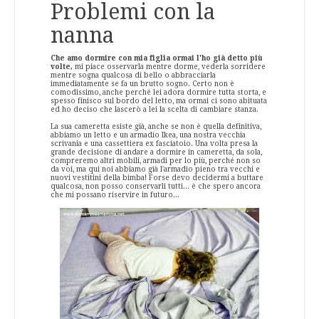
Problemi con la
nanna
Che amo dormire con mia figlia ormai l'ho già detto più
volte,
mi piace osservarla mentre dorme, vederla sorridere
mentre sogna qualcosa di bello o abbracciarla
immediatamente se fa un brutto sogno. Certo non è
comodissimo, anche perché lei adora dormire tutta storta, e
spesso finisco sul bordo del letto, ma ormai ci sono abituata
ed ho deciso che lascerò a lei la scelta di cambiare stanza.
La sua cameretta esiste già, anche se non è quella definitiva,
abbiamo un letto e un armadio Ikea, una nostra vecchia
scrivania e una cassettiera ex fasciatoio. Una volta presa la
grande decisione di andare a dormire in cameretta, da sola,
compreremo altri mobili, armadi per lo più, perché non so
da voi, ma qui noi abbiamo già l'armadio pieno tra vecchi e
nuovi vestitini della bimba! Forse devo decidermi a buttare
qualcosa, non posso conservarli tutti... è che spero ancora
che mi possano riservire in futuro...