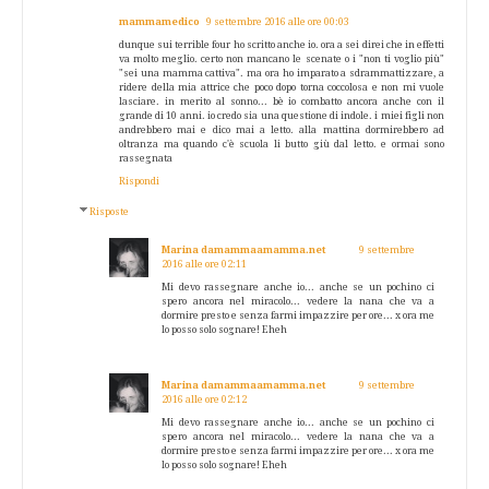
mammamedico
9 settembre 2016 alle ore 00:03
dunque sui terrible four ho scritto anche io. ora a sei direi che in effetti
va molto meglio. certo non mancano le scenate o i "non ti voglio più"
"sei una mamma cattiva". ma ora ho imparato a sdrammattizzare, a
ridere della mia attrice che poco dopo torna coccolosa e non mi vuole
lasciare. in merito al sonno... bè io combatto ancora anche con il
grande di 10 anni. io credo sia una questione di indole. i miei figli non
andrebbero mai e dico mai a letto. alla mattina dormirebbero ad
oltranza ma quando c'è scuola li butto giù dal letto. e ormai sono
rassegnata
Rispondi
Risposte
Marina damammaamamma.net
9 settembre
2016 alle ore 02:11
Mi devo rassegnare anche io... anche se un pochino ci
spero ancora nel miracolo... vedere la nana che va a
dormire presto e senza farmi impazzire per ore... x ora me
lo posso solo sognare! Eheh
Marina damammaamamma.net
9 settembre
2016 alle ore 02:12
Mi devo rassegnare anche io... anche se un pochino ci
spero ancora nel miracolo... vedere la nana che va a
dormire presto e senza farmi impazzire per ore... x ora me
lo posso solo sognare! Eheh