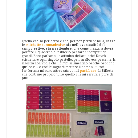
Quello che so per certo è che, per non perdere nulla,
userò
le
etichette termoadesive
sia nell'eventualità del
campo estivo, sia a settembre,
che come mezzana dovrà
portare il quaderno e l'astuccio per fare i "compiti" da
grandi! Ecco parliamo un attimino dell'astuccio! Dovrò
etichettare ogni singolo pastello, pennarello ecc presente, la
maestra non vuole che i bimbi si lamentino perché perdono
qualcosa... e così bisognerà mettere il nome su tutto!
Per fortuna mi sono attrezzata con
il
pack base
di Stikets
che contiene proprio tutto quello che mi servirà e pure di
più!