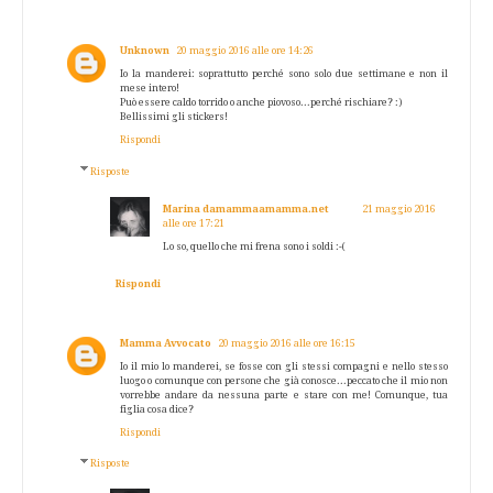
Unknown
20 maggio 2016 alle ore 14:26
Io la manderei: soprattutto perché sono solo due settimane e non il
mese intero!
Può essere caldo torrido o anche piovoso...perché rischiare? :)
Bellissimi gli stickers!
Rispondi
Risposte
Marina damammaamamma.net
21 maggio 2016
alle ore 17:21
Lo so, quello che mi frena sono i soldi :-(
Rispondi
Mamma Avvocato
20 maggio 2016 alle ore 16:15
Io il mio lo manderei, se fosse con gli stessi compagni e nello stesso
luogo o comunque con persone che già conosce...peccato che il mio non
vorrebbe andare da nessuna parte e stare con me! Comunque, tua
figlia cosa dice?
Rispondi
Risposte