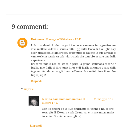
9 commenti:
Unknown
20 maggio 2016 alle ore 12:46
Io la manderei. So che magari è economicamente impegnativo, ma
vuoi mettere vedere il sorriso tutti i gg sulla faccia di tua figlia dopo
aver giocato con le amichette? Soprattutto se sai che le sue amiche ci
vanno e lei a scuola va volentieri, credo che potrebbe essere una bella
esperienza.
Dal canto mio io non ho scelta, a parte la prima settimana di ferie a
luglio, mio figlio si farà tutto il resto di luglio al centro estivo della
tagesmutter da cui va già durante l'anno...lavoro full time fino a fine
luglio, sigh!
Rispondi
Risposte
Marina damammaamamma.net
21 maggio 2016
alle ore 17:20
Non so ancora se le sue amichette ci vanno o no, so che
costa più di 200 euro x sole 2 settimane...sono ancora molto
indecisa. Grazie del consiglio :-)
Rispondi