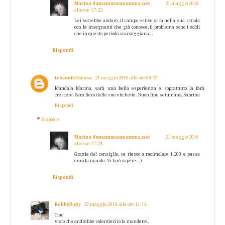
Marina damammaamamma.net
21 maggio 2016
alle ore 17:22
Lei vorrebbe andare, il campo estivo si fa nella sua scuola
con le insegnanti che già conosce, il problema sono i soldi
che in questo periodo scarseggiano...
Rispondi
treconfettirosa
21 maggio 2016 alle ore 08:29
Mandala Marina, sarà una bella esperienza e soprattutto la farà
crescere. Sarà fiera delle sue etichette. Buon fine settimana, Sabrina
Rispondi
Risposte
Marina damammaamamma.net
21 maggio 2016
alle ore 17:24
Grazie del consiglio, se riesco a racimolare i 200 e passa
euro la mando. Vi farò sapere :-)
Rispondi
RobbyRoby
23 maggio 2016 alle ore 11:14
Ciao
visto che andrebbe volentieri io la manderei.