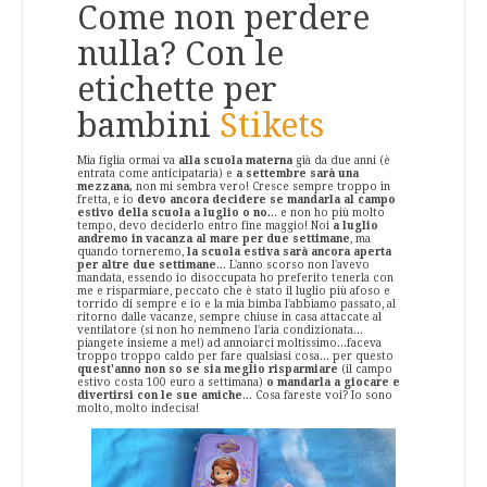
Come non perdere
nulla? Con le
etichette per
bambini
Stikets
Mia figlia ormai va
alla scuola materna
già da due anni (è
entrata come anticipataria) e
a settembre sarà una
mezzana,
non mi sembra vero! Cresce sempre troppo in
fretta, e io
devo ancora decidere se mandarla al campo
estivo della scuola a luglio o no.
.. e non ho più molto
tempo, devo deciderlo entro fine maggio! Noi
a luglio
andremo in vacanza al mare per due settimane
, ma
quando torneremo,
la scuola estiva sarà ancora aperta
per altre due settimane
... L'anno scorso non l'avevo
mandata, essendo io disoccupata ho preferito tenerla con
me e risparmiare, peccato che è stato il luglio più afoso e
torrido di sempre e io e la mia bimba l'abbiamo passato, al
ritorno dalle vacanze, sempre chiuse in casa attaccate al
ventilatore (si non ho nemmeno l'aria condizionata...
piangete insieme a me!) ad annoiarci moltissimo...faceva
troppo troppo caldo per fare qualsiasi cosa... per questo
quest'anno non so se sia meglio risparmiare
(il campo
estivo costa 100 euro a settimana)
o mandarla a giocare e
divertirsi con le sue amiche
... Cosa fareste voi? Io sono
molto, molto indecisa!