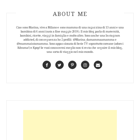
ABOUT AUTHOR
ABOUT ME
Ciao sono Marina, vivo a Milano e sono mamma di una ragazzina di 13 anni e una
bambina di 6 anni (nata a fine maggio 2019). Il mio blog parla di maternità,
bambini, ricette, viaggi in famiglia e molto altro. Sono anche una Instagram
addicted, di conseguenza ho 2 profili: @Marina_damammaamamma e
@mammaiutamamma. Sono appassionata di Serie TV soprattutto coreane (adoro i
Kdrama!) e Kpop! Se vuoi conoscermi meglio non ti resta che seguire il mio blog,
una sorta di viaggio nel mio mondo.
Facebook
Twitter
Pinterest
Instagram
Contact