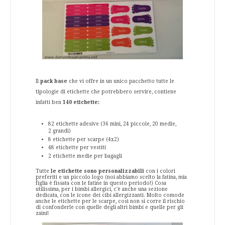
Il
pack base
che vi offre in un unico pacchetto tutte le
tipologie di etichette che potrebbero servire,
contiene
infatti ben
140 etichette:
82 etichette adesive (36 mini, 24 piccole, 20 medie,
2 grandi)
8 etichette per scarpe (4x2)
48 etichette per vestiti
2 etichette medie per bagagli
Tutte
le etichette sono personalizzabili
con i colori
preferiti e un piccolo logo (noi abbiamo scelto la fatina, mia
figlia è fissata con le fatine in questo periodo!) Cosa
utilissima, per i bimbi allergici, c'è anche una sezione
dedicata, con le icone dei cibi allergizzanti. Molto comode
anche le etichette per le scarpe, così non si corre il rischio
di confonderle con quelle degli altri bimbi e quelle per gli
zaini!