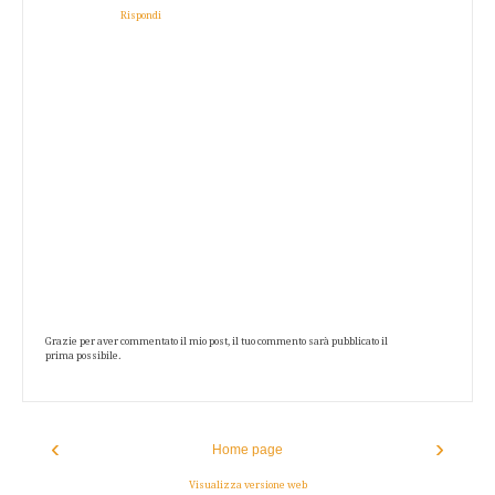
Rispondi
Grazie per aver commentato il mio post, il tuo commento sarà pubblicato il
prima possibile.
‹
›
Home page
Visualizza versione web