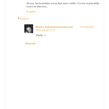
Ah ecco, hai la mattina senza figli, non è valido ;-) Essere regina della
casa è un'altra cosa...
Rispondi
Risposte
Marina damammaamamma.net
24 settembre
2015 alle ore 11:12
Ehehe :-)
Rispondi