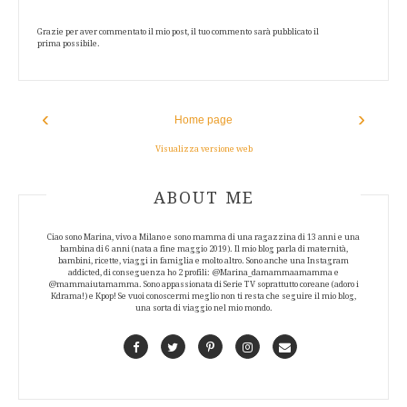
Grazie per aver commentato il mio post, il tuo commento sarà pubblicato il
prima possibile.
‹
›
Home page
Visualizza versione web
ABOUT AUTHOR
ABOUT ME
Ciao sono Marina, vivo a Milano e sono mamma di una ragazzina di 13 anni e una
bambina di 6 anni (nata a fine maggio 2019). Il mio blog parla di maternità,
bambini, ricette, viaggi in famiglia e molto altro. Sono anche una Instagram
addicted, di conseguenza ho 2 profili: @Marina_damammaamamma e
@mammaiutamamma. Sono appassionata di Serie TV soprattutto coreane (adoro i
Kdrama!) e Kpop! Se vuoi conoscermi meglio non ti resta che seguire il mio blog,
una sorta di viaggio nel mio mondo.
Facebook
Twitter
Pinterest
Instagram
Contact