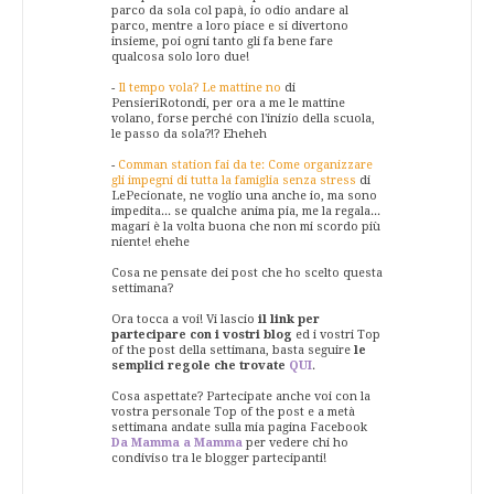
parco da sola col papà, io odio andare al
parco, mentre a loro piace e si divertono
insieme, poi ogni tanto gli fa bene fare
qualcosa solo loro due!
-
Il tempo vola? Le mattine no
di
PensieriRotondi, per ora a me le mattine
volano, forse perché con l'inizio della scuola,
le passo da sola?!? Eheheh
-
Comman station fai da te: Come organizzare
gli impegni di tutta la famiglia senza stress
di
LePecionate, ne voglio una anche io, ma sono
impedita... se qualche anima pia, me la regala...
magari è la volta buona che non mi scordo più
niente! ehehe
Cosa ne pensate dei post che ho scelto questa
settimana?
Ora tocca a voi! Vi lascio
il link per
partecipare con i vostri blog
ed i vostri Top
of the post della settimana, basta seguire
le
semplici regole che trovate
QUI
.
Cosa aspettate? Partecipate anche voi con la
vostra personale Top of the post e a metà
settimana andate sulla mia pagina Facebook
Da Mamma a Mamma
per vedere chi ho
condiviso tra le blogger partecipanti!