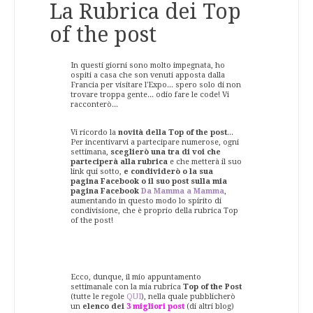
La Rubrica dei Top
of the post
In questi giorni sono molto impegnata, ho
ospiti a casa che son venuti apposta dalla
Francia per visitare l'Expo... spero solo di non
trovare troppa gente... odio fare le code! Vi
racconterò...
Vi ricordo la
novità della Top of the post
...
Per incentivarvi a partecipare numerose, ogni
settimana,
sceglierò una tra di voi che
parteciperà alla rubrica
e che metterà il suo
link qui sotto,
e condividerò o la sua
pagina Facebook o il suo post sulla mia
pagina Facebook
Da Mamma a Mamma
,
aumentando in questo modo lo spirito di
condivisione, che è proprio della rubrica Top
of the post!
Ecco, dunque, il mio appuntamento
settimanale con la mia rubrica
Top of the Post
(tutte le regole
QUI
), nella quale pubblicherò
un
elenco dei
3 migliori post
(di altri blog)