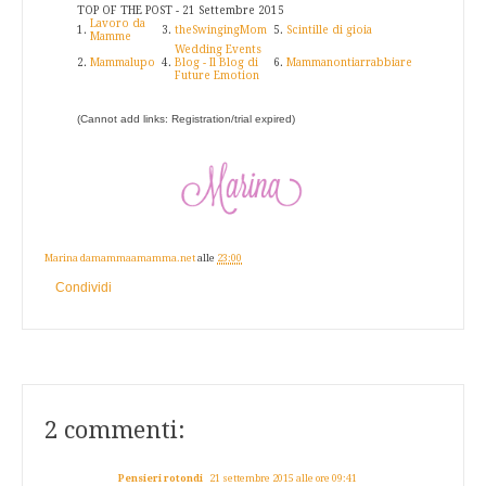
TOP OF THE POST - 21 Settembre 2015
Lavoro da
1.
3.
theSwingingMom
5.
Scintille di gioia
Mamme
Wedding Events
2.
Mammalupo
4.
Blog - Il Blog di
6.
Mammanontiarrabbiare
Future Emotion
(Cannot add links: Registration/trial expired)
Marina damammaamamma.net
alle
23:00
Condividi
2 commenti:
Pensieri rotondi
21 settembre 2015 alle ore 09:41