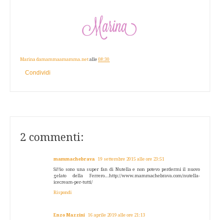
Marina damammaamamma.net
alle
08:30
Condividi
2 commenti:
mammachebrava
19 settembre 2015 alle ore 23:51
Si!!io sono una super fan di Nutella e non potevo perdermi il nuovo
gelato della Ferrero...http://www.mammachebrava.com/nutella-
icecream-per-tutti/
Rispondi
Enzo Mazzini
16 aprile 2019 alle ore 21:13