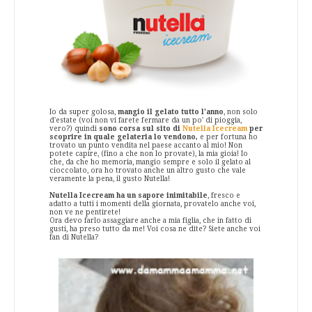
Io da super golosa,
mangio il gelato tutto l'anno
, non solo
d'estate (voi non vi farete fermare da un po' di pioggia,
vero?) quindi
sono corsa sul sito di
Nutella Icecream
per
scoprire in quale gelateria lo vendono,
e per fortuna ho
trovato un punto vendita nel paese accanto al mio! Non
potete capire, (fino a che non lo provate), la mia gioia! Io
che, da che ho memoria, mangio sempre e solo il gelato al
cioccolato, ora ho trovato anche un altro gusto che vale
veramente la pena, il gusto Nutella!
Nutella Icecream ha un sapore inimitabile
, fresco e
adatto a tutti i momenti della giornata, provatelo anche voi,
non ve ne pentirete!
Ora devo farlo assaggiare anche a mia figlia, che in fatto di
gusti, ha preso tutto da me! Voi cosa ne dite? Siete anche voi
fan di Nutella?