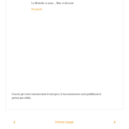
La Nutella si ama... Non si discute
Rispondi
Grazie per aver commentato il mio post, il tuo commento sarà pubblicato il
prima possibile.
‹
›
Home page