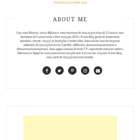
Visualizza versione web
ABOUT AUTHOR
ABOUT ME
Ciao sono Marina, vivo a Milano e sono mamma di una ragazzina di 13 anni e una
bambina di 6 anni (nata a fine maggio 2019). Il mio blog parla di maternità,
bambini, ricette, viaggi in famiglia e molto altro. Sono anche una Instagram
addicted, di conseguenza ho 2 profili: @Marina_damammaamamma e
@mammaiutamamma. Sono appassionata di Serie TV soprattutto coreane (adoro i
Kdrama!) e Kpop! Se vuoi conoscermi meglio non ti resta che seguire il mio blog,
una sorta di viaggio nel mio mondo.
Facebook
Twitter
Pinterest
Instagram
Contact