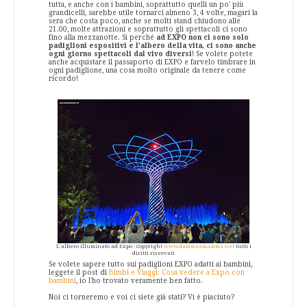
tutta, e anche con i bambini, soprattutto quelli un po' più
grandicelli, sarebbe utile tornarci almeno 3, 4 volte, magari la
sera che costa poco, anche se molti stand chiudono alle
21.00, molte attrazioni e soprattutto gli spettacoli ci sono
fino alla mezzanotte. Si perché
ad EXPO non ci sono solo
padiglioni espositivi e l'albero della vita, ci sono anche
ogni giorno spettacoli dal vivo diversi
! Se volete potete
anche acquistare il passaporto di EXPO e farvelo timbrare in
ogni padiglione, una cosa molto originale da tenere come
ricordo!
L'albero illuminato ad Expo - Copyright
www.dammaamamma.net
tutti i
diritti riservati
Se volete sapere tutto sui padiglioni EXPO adatti ai bambini,
leggete il post di
Bimbi e Viaggi: Cosa vedere a Expo con
bambini
, io l'ho trovato veramente ben fatto.
Noi ci torneremo e voi ci siete già stati? Vi è piaciuto?