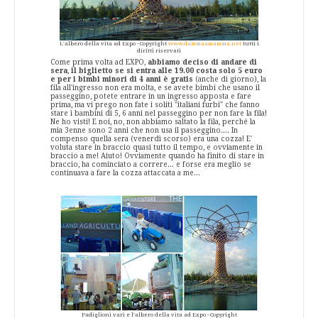
L'albero della vita ad Expo - Copyright
www.dammaamamma.net
tutti i
diritti riservati
Come prima volta ad EXPO,
abbiamo deciso di andare di
sera
,
il biglietto se si entra alle 19.00 costa solo 5 euro
e per i bimbi minori di 4 anni è gratis
(anche di giorno), la
fila all'ingresso non era molta, e se avete bimbi che usano il
passeggino, potete entrare in un ingresso apposta e fare
prima, ma vi prego non fate i soliti "italiani furbi" che fanno
stare i bambini di 5, 6 anni nel passeggino per non fare la fila!
Ne ho visti! E noi, no, non abbiamo saltato la fila, perché la
mia 3enne sono 2 anni che non usa il passeggino.... In
compenso quella sera (venerdì scorso) era una cozza! E'
voluta stare in braccio quasi tutto il tempo, e ovviamente in
braccio a me! Aiuto! Ovviamente quando ha finito di stare in
braccio, ha cominciato a correre... e forse era meglio se
continuava a fare la cozza attaccata a me...
Padiglioni vari e l'albero della vita ad Expo - Copyright