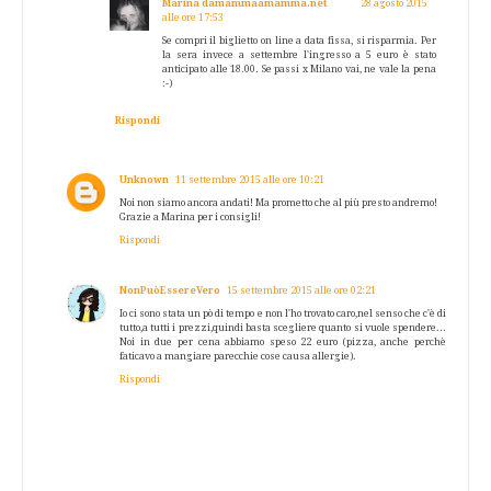
Marina damammaamamma.net
28 agosto 2015
alle ore 17:53
Se compri il biglietto on line a data fissa, si risparmia. Per
la sera invece a settembre l'ingresso a 5 euro è stato
anticipato alle 18.00. Se passi x Milano vai, ne vale la pena
:-)
Rispondi
Unknown
11 settembre 2015 alle ore 10:21
Noi non siamo ancora andati! Ma prometto che al più presto andremo!
Grazie a Marina per i consigli!
Rispondi
NonPuòEssereVero
15 settembre 2015 alle ore 02:21
Io ci sono stata un pò di tempo e non l'ho trovato caro,nel senso che c'è di
tutto,a tutti i prezzi,quindi basta scegliere quanto si vuole spendere...
Noi in due per cena abbiamo speso 22 euro (pizza, anche perchè
faticavo a mangiare parecchie cose causa allergie).
Rispondi