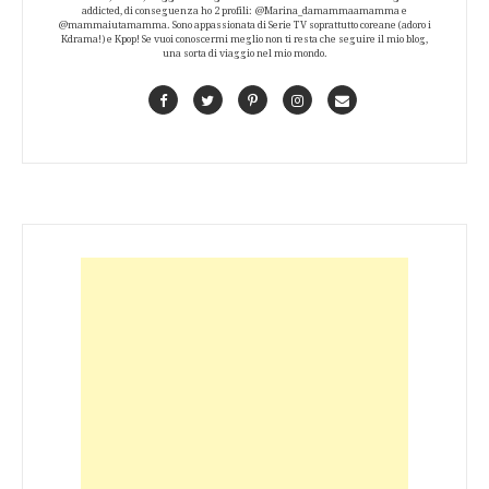
addicted, di conseguenza ho 2 profili: @Marina_damammaamamma e
@mammaiutamamma. Sono appassionata di Serie TV soprattutto coreane (adoro i
Kdrama!) e Kpop! Se vuoi conoscermi meglio non ti resta che seguire il mio blog,
una sorta di viaggio nel mio mondo.
Facebook
Twitter
Pinterest
Instagram
Contact