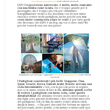
www.dammaamamma.net
tutti i diritti riservati
EXPO
l'esposizione universale, è molto, molto stancante
con una bimba come la mia
, che è troppo grande per il
passeggino, ma è troppo piccola per camminare
tranquillamente vicino a noi, insomma con lei non siamo
riusciti a vedere molti padiglioni, anche perché non
era
certo facile convincerla a fare le code!
E per tutti quelli
che dicevano che EXPO è un flop, ma voi ci siete stati? No
perché venerdì sera era stra pieno!
Padiglioni vari ad Expo - Copyright
www.dammaamamma.net
tutti i diritti
riservati
I Padiglioni considerati i più belli: Giappone, Cina,
Qatar, Israele, Korea, Emirati Arabi, Brasile avevano una
coda interminabile
e noi, con la piccola peste al seguito,
non ce la siamo sentita di fare la fila,
abbiamo quindi scelto
di vedere i padiglioni con meno coda, come quello
Alitalia/Ethiad
che abbiamo trovato molto interessante, a
mia figlia sono piaciuti moltissimo i due robottini mascotte
del padiglione: Edi ed Alia, ha subito voluto abbracciarli,
dargli la mano... e l'ha pure staccata! Per fortuna un signore
del personale, molto gentile, ci ha aiutato a riattaccarla (noi