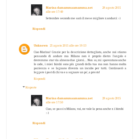
Marina damammaamamma.net
28 agosto 2015
alle ore 17:49
Settembre secondo me sarà il mese migliore x andarci :-)
Rispondi
Unknown
25 agosto 2015 alle ore 19:53
Ciao Marina! Grazie per la descrizione dettagliata, anche noi stiamo
pensando di andare ma Milano non è proprio dietro l'angolo e
dovremmo star via almeno due giorni... Non so, mi spaventano anche
le code, i miei bimbi sono più grandi della tua ma non hanno molta
pazienza e se lagnano diventa un incubo per tutti. Continuerò a
leggere i post di chi va e a sognare un po', a presto!
Rispondi
Risposte
Marina damammaamamma.net
28 agosto 2015
alle ore 17:50
Ciao, se passi x Milano, vai, ne vale la pena anche x i bimbi
:-)
Rispondi