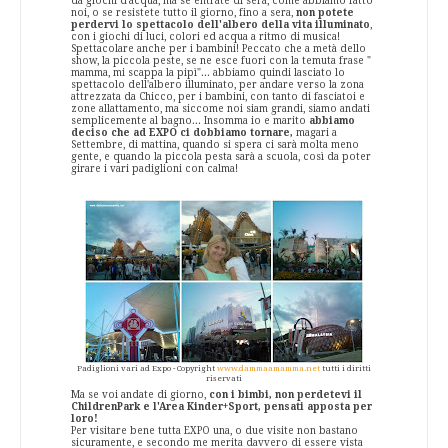
da giochi d'acqua, ma se entrate di sera, come abbiamo fatto
noi, o se resistete tutto il giorno, fino a sera,
non potete
perdervi lo spettacolo dell'albero della vita illuminato
,
con i giochi di luci, colori ed acqua a ritmo di musica!
Spettacolare anche per i bambini! Peccato che a metà dello
show, la piccola peste, se ne esce fuori con la temuta frase "
mamma, mi scappa la pipì"... abbiamo quindi lasciato lo
spettacolo dell'albero illuminato, per andare verso la zona
attrezzata da Chicco, per i bambini, con tanto di fasciatoi e
zone allattamento, ma siccome noi siam grandi, siamo andati
semplicemente al bagno... Insomma io e marito
abbiamo
deciso che ad EXPO ci dobbiamo tornare,
magari a
Settembre, di mattina, quando si spera ci sarà molta meno
gente, e quando la piccola pesta sarà a scuola, così da poter
girare i vari padiglioni con calma!
Padiglioni vari ad Expo - Copyright
www.dammaamamma.net
tutti i diritti
riservati
Ma se voi andate di giorno,
con i bimbi, non perdetevi il
ChildrenPark e l'Area Kinder+Sport, pensati apposta per
loro!
Per visitare bene tutta EXPO una, o due visite non bastano
sicuramente, e secondo me merita davvero di essere vista