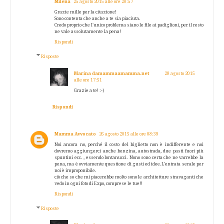
Milena
25 agosto 2015 alle ore 20:57
Grazie mille per la citazione!
Sono contenta che anche a te sia piaciuta.
Credo proprio che l'unico problema siano le file ai padiglioni, per il resto
ne vale assolutamente la pena!
Rispondi
Risposte
Marina damammaamamma.net
28 agosto 2015
alle ore 17:51
Grazie a te! :-)
Rispondi
Mamma Avvocato
26 agosto 2015 alle ore 08:39
Noi ancora no, perché il costo del biglietto non è indifferente e noi
dovremo aggiungerci anche benzina, autostrada, due pasti fuori più
spuntini ecc. , essendo lontanucci. Nono sono certa che ne varrebbe la
pena, ma è ovviamente questione di gusti ed idee.L'entrata serale per
noi è improponibile.
ciò che so che mi piacerebbe molto sono le architetture stravaganti che
vedo in ogni foto di Expo, comprese le tue!!
Rispondi
Risposte