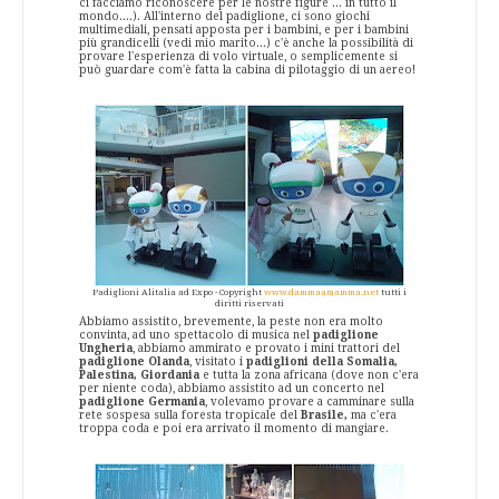
ci facciamo riconoscere per le nostre figure ... in tutto il
mondo....). All'interno del padiglione, ci sono giochi
multimediali, pensati apposta per i bambini, e per i bambini
più grandicelli (vedi mio marito...) c'è anche la possibilità di
provare l'esperienza di volo virtuale, o semplicemente si
può guardare com'è fatta la cabina di pilotaggio di un aereo!
Padiglioni Alitalia ad Expo - Copyright
www.dammaamamma.net
tutti i
diritti riservati
Abbiamo assistito, brevemente, la peste non era molto
convinta, ad uno spettacolo di musica nel
padiglione
Ungheria
, abbiamo ammirato e provato i mini trattori del
padiglione Olanda
, visitato i
padiglioni della Somalia,
Palestina, Giordania
e tutta la zona africana (dove non c'era
per niente coda), abbiamo assistito ad un concerto nel
padiglione Germania
, volevamo provare a camminare sulla
rete sospesa sulla foresta tropicale del
Brasile,
ma c'era
troppa coda e poi era arrivato il momento di mangiare.