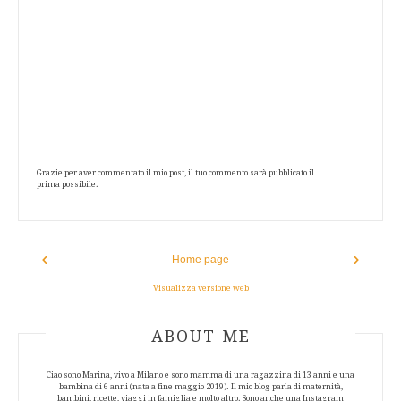
Grazie per aver commentato il mio post, il tuo commento sarà pubblicato il
prima possibile.
‹
›
Home page
Visualizza versione web
ABOUT AUTHOR
ABOUT ME
Ciao sono Marina, vivo a Milano e sono mamma di una ragazzina di 13 anni e una
bambina di 6 anni (nata a fine maggio 2019). Il mio blog parla di maternità,
bambini, ricette, viaggi in famiglia e molto altro. Sono anche una Instagram