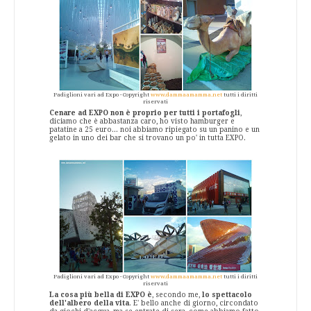
Padiglioni vari ad Expo - Copyright
www.dammaamamma.net
tutti i diritti
riservati
Cenare ad EXPO non è proprio per tutti i portafogli
,
diciamo che è abbastanza caro, ho visto hamburger e
patatine a 25 euro... noi abbiamo ripiegato su un panino e un
gelato in uno dei bar che si trovano un po' in tutta EXPO.
Padiglioni vari ad Expo - Copyright
www.dammaamamma.net
tutti i diritti
riservati
La cosa più bella di EXPO è
, secondo me,
lo spettacolo
dell'albero della vita
. E' bello anche di giorno, circondato