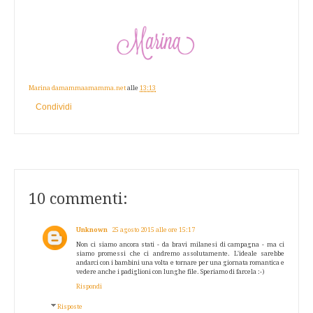
Marina damammaamamma.net
alle
13:13
Condividi
10 commenti:
Unknown
25 agosto 2015 alle ore 15:17
Non ci siamo ancora stati - da bravi milanesi di campagna - ma ci
siamo promessi che ci andremo assolutamente. L'ideale sarebbe
andarci con i bambini una volta e tornare per una giornata romantica e
vedere anche i padiglioni con lunghe file. Speriamo di farcela :-)
Rispondi
Risposte