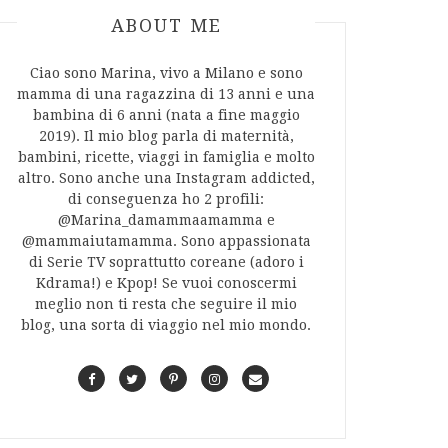
ABOUT AUTHOR
ABOUT ME
Ciao sono Marina, vivo a Milano e sono
mamma di una ragazzina di 13 anni e una
bambina di 6 anni (nata a fine maggio
2019). Il mio blog parla di maternità,
bambini, ricette, viaggi in famiglia e molto
altro. Sono anche una Instagram addicted,
di conseguenza ho 2 profili:
@Marina_damammaamamma e
@mammaiutamamma. Sono appassionata
di Serie TV soprattutto coreane (adoro i
Kdrama!) e Kpop! Se vuoi conoscermi
meglio non ti resta che seguire il mio
blog, una sorta di viaggio nel mio mondo.
F
T
P
I
C
a
w
i
n
o
c
i
n
s
n
e
t
t
t
t