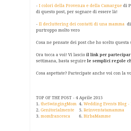
-
I colori della Provenza e della Camargue
di P
di questo post, per sognare di essere là!
-
Il decluttering dei contatti di una mamma
d
purtroppo molto vero
Cosa ne pensate dei post che ho scelto questa
Ora tocca a voi! Vi lascio
il link per partecipar
settimana, basta seguire
le semplici regole c
Cosa aspettate? Partecipate anche voi con la vo
TOP OF THE POST - 4 Aprile 2015
1.
theSwingingMom
4.
Wedding Events Blog - 
2.
Genitorialmente
5.
Reinventatamamma
3.
momfrancesca
6.
BirbaMamme