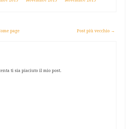
bre 2015
Novembre 2015
Novembre 2015
ome page
Post più vecchio →
nta ti sia piaciuto il mio post.