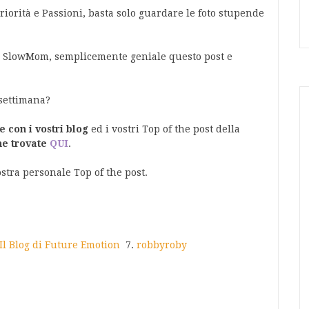
riorità e Passioni, basta solo guardare le foto stupende
i SlowMom, semplicemente geniale questo post e
 settimana?
e con i vostri blog
ed i vostri Top of the post della
he trovate
QUI
.
stra personale Top of the post.
Il Blog di Future Emotion
7.
robbyroby