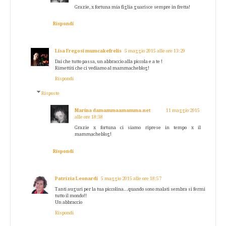
Grazie, x fortuna mia figlia guarisce sempre in fretta!
Rispondi
Lisa Fregosi mumcakefrelis
5 maggio 2015 alle ore 13:29
Dai che tutto passa, un abbraccio alla piccola e a te !
Rimettiti che ci vediamo al mammacheblog!
Rispondi
Risposte
Marina damammaamamma.net
11 maggio 2015
alle ore 18:38
Grazie x fortuna ci siamo riprese in tempo x il
mammacheblog!
Rispondi
Patrizia Leonardi
5 maggio 2015 alle ore 18:57
Tanti auguri per la tua piccolina...quando sono malati sembra si fermi
tutto il mondo!!
Un abbraccio
Rispondi