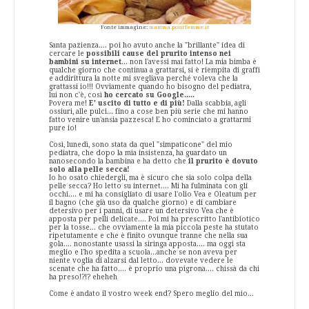
Fonte immagine:
mamma.pourfemme.it
Santa pazienza.... poi ho avuto anche la "brillante" idea di
cercare le
possibili cause del prurito intenso nei
bambini su internet
... non l'avessi mai fatto! La mia bimba è
qualche giorno che continua a grattarsi, si è riempita di graffi
e addirittura la notte mi svegliava perché voleva che la
grattassi io!!! Ovviamente quando ho bisogno del pediatra,
lui non c'è, così
ho cercato su Google.....
Povera me!
E' uscito di tutto e di più!
Dalla scabbia, agli
ossiuri, alle pulci... fino a cose ben più serie che mi hanno
fatto venire un'ansia pazzesca! E ho cominciato a grattarmi
pure io!
Così, lunedì, sono stata da quel "simpaticone" del mio
pediatra, che dopo la mia insistenza, ha guardato un
nanosecondo la bambina e ha detto che
il prurito è dovuto
solo alla pelle secca!
Io ho osato chiedergli, ma è sicuro che sia solo colpa della
pelle secca? Ho letto su internet.... Mi ha fulminata con gli
occhi.... e mi ha consigliato di usare l'olio Vea e Oleatum per
il bagno (che già uso da qualche giorno) e di cambiare
detersivo per i panni, di usare un detersivo Vea che è
apposta per pelli delicate.... Poi mi ha prescritto l'antibiotico
per la tosse... che ovviamente la mia piccola peste ha stutato
ripetutamente e che è finito ovunque tranne che nella sua
gola.... nonostante usassi la siringa apposta.... ma oggi sta
meglio e l'ho spedita a scuola...anche se non aveva per
niente voglia di alzarsi dal letto... dovevate vedere le
scenate che ha fatto.... è proprio una pigrona.... chissà da chi
ha preso!?!? eheheh
Come è andato il vostro week end? Spero meglio del mio...