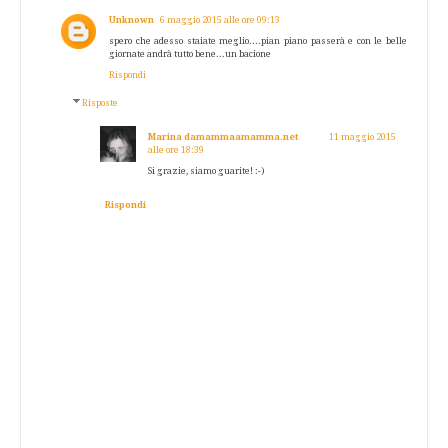
Unknown
6 maggio 2015 alle ore 09:13
spero che adesso staiate meglio....pian piano passerà e con le belle
giornate andrà tutto bene...un bacione
Rispondi
Risposte
Marina damammaamamma.net
11 maggio 2015
alle ore 18:39
Si grazie, siamo guarite! :-)
Rispondi