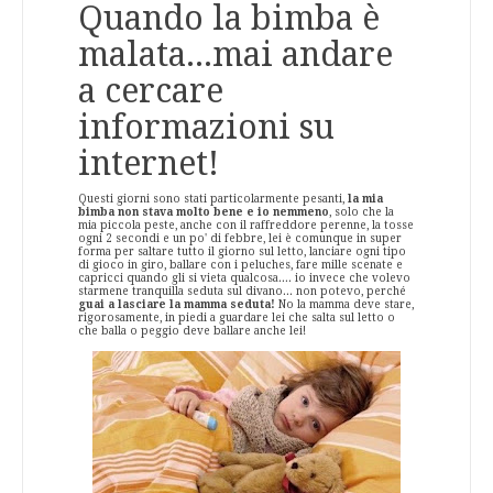
Quando la bimba è
malata...mai andare
a cercare
informazioni su
internet!
Questi giorni sono stati particolarmente pesanti,
la mia
bimba non stava molto bene e io nemmeno
, solo che la
mia piccola peste, anche con il raffreddore perenne, la tosse
ogni 2 secondi e un po' di febbre, lei è comunque in super
forma per saltare tutto il giorno sul letto, lanciare ogni tipo
di gioco in giro, ballare con i peluches, fare mille scenate e
capricci quando gli si vieta qualcosa.... io invece che volevo
starmene tranquilla seduta sul divano... non potevo, perché
guai a lasciare la mamma seduta!
No la mamma deve stare,
rigorosamente, in piedi a guardare lei che salta sul letto o
che balla o peggio deve ballare anche lei!