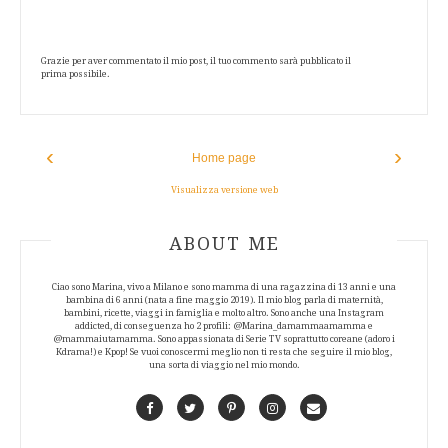
Grazie per aver commentato il mio post, il tuo commento sarà pubblicato il
prima possibile.
‹
›
Home page
Visualizza versione web
ABOUT AUTHOR
ABOUT ME
Ciao sono Marina, vivo a Milano e sono mamma di una ragazzina di 13 anni e una
bambina di 6 anni (nata a fine maggio 2019). Il mio blog parla di maternità,
bambini, ricette, viaggi in famiglia e molto altro. Sono anche una Instagram
addicted, di conseguenza ho 2 profili: @Marina_damammaamamma e
@mammaiutamamma. Sono appassionata di Serie TV soprattutto coreane (adoro i
Kdrama!) e Kpop! Se vuoi conoscermi meglio non ti resta che seguire il mio blog,
una sorta di viaggio nel mio mondo.
Facebook
Twitter
Pinterest
Instagram
Contact