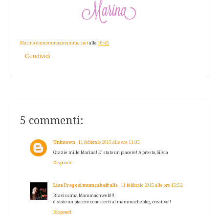
Marina damammaamamma.net
alle
10:45
Condividi
5 commenti:
Unknown
11 febbraio 2015 alle ore 11:35
Grazie mille Marina! E' stato un piacere! A presto, Silvia
Rispondi
Lisa Fregosi mumcakefrelis
11 febbraio 2015 alle ore 15:52
Bravissima Mammaonweb!!!
é stato un piacere conoscerti al mammacheblog creativo!!
Rispondi