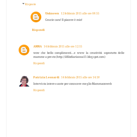
Risposte
Unknown
12 febbraio 2015 alle ore 08:55
Grazie cara! Il piacere è mio!
Rispondi
ANNA
14 febbraio 2015 alle ore 12:15
wow che bello complimenti...e www la creatività sopratutto delle
mamme a presto (http://ilfilodiarianna13.blogspot.com)
Rispondi
Patrizia Leonardi
14 febbraio 2015 alle ore 14:18
Intervista interessante per conoscere meglio Mammaonweb
Rispondi