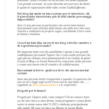
emozione! Sonia Peronaci mi ha accolto con molta ospitalità.
Con grande curiosità
mi sono divertita ad osservare da dietro
le quinte le registrazioni delle video ricette GialloZafferano.
Nel blog hai anche tu una sezione per le interviste, chi
ti piacerebbe intervistare più di tutti (anche personaggi
impossibili)?
Non c'è una persona in particolare che vorrei intervistare.
Sicuramente sono attirata dalle donne che nella loro vita sono
riuscite a realizzare un proprio sogno, conciliando il loro ruolo
di donna e mamma.
Cosa ti ha dato fino ad ora il tuo blog a livello emotivo e
di esperienza personale?
Ho imparato tante cose da autodidatta e questa è una grande
soddisfazione personale! Sapere che ci sono molte persone che
ogni giorno visitano www.mammaonweb.it mi riempie di gioia!
Grazie al Blog e ai Social Network ho conosciuto molte persone
e creato una nuova rete di contatti e di collaborazioni.
Raccontami in breve, qualcosa di te che ancora non hai
svelato
Sono una persona molto trasparente e quando c'è qualcosa che
non va mi si legge negli occhi! Forse non ho mai detto che .......
seguitemi su
www.mammaonweb.it
e lo scoprirete!
Progetti per il futuro?
Progetti per il futuro tanti, come sempre! Chi mi conosce bene
sa che non riesco a stare ferma, senza progettare e senza farmi
venire in mente nuove idee! Il 2015 è dedicato principalmente
allo studio! Mi sono iscritta a un Master in Social Media