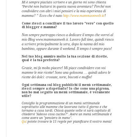
Mi è sempre piaciuto scrivere e un giorno mi sono chiesta
nuova avventura? Perché non
“Perché non buttarsi in questa
condividere con altri i miei pensieri e la mia esperienza di
mamma? “ Ecco che è nato
http://www.mammaonweb.it/
!
Come riesci a conciliare il tuo lavoro "vero" con quello
di blogger e mamma?
Non sempre purtroppo riesco a dedicare il tempo che vorrei al
mio Blog www.mammaonweb.it. Lavoro full time, quindi riesco
a scrivere principalmente la sera, dopo la nanna del mio
bambino, oppure durante il weekend. Il tempo è sempre poco!
Nel tuo blog ammiro molto la tua sezione di ricette,
qual è la tua preferita?
Grazie, mi fa molto piacere! Mi piace condividere con voi
mamme le mie ricette! Sono una golosona … quindi adoro le
ricette dei dolci: crostate, torte, biscotti e muffin!
Ogni settimana sul blog pubblichi il menù settimanale,
riesci sempre a rispettarlo? Io che sono una pigrona,
non ho mai seguito un menù settimanale, è veramente
utile?
Consiglio la programmazione di un menù settimanale
soprattutto alle mamme che lavorano tutto il giorno e che
tornano a casa tardi. Chissà quante volte vi sarà capitato di
chiedervi "Adesso cosa cucino?". Avere un menù settimanale è
come avere un "pensiero in meno".
Qui
potete trovare le 15 regole per pianificare il vostro menù!