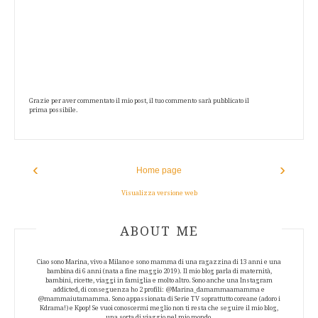
Grazie per aver commentato il mio post, il tuo commento sarà pubblicato il
prima possibile.
‹
›
Home page
Visualizza versione web
ABOUT AUTHOR
ABOUT ME
Ciao sono Marina, vivo a Milano e sono mamma di una ragazzina di 13 anni e una
bambina di 6 anni (nata a fine maggio 2019). Il mio blog parla di maternità,
bambini, ricette, viaggi in famiglia e molto altro. Sono anche una Instagram
addicted, di conseguenza ho 2 profili: @Marina_damammaamamma e
@mammaiutamamma. Sono appassionata di Serie TV soprattutto coreane (adoro i
Kdrama!) e Kpop! Se vuoi conoscermi meglio non ti resta che seguire il mio blog,
una sorta di viaggio nel mio mondo.