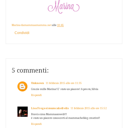
Marina damammaamamma.net
alle
10:45
Condividi
5 commenti:
Unknown
11 febbraio 2015 alle ore 11:35
Grazie mille Marina! E' stato un piacere! A presto, Silvia
Rispondi
Lisa Fregosi mumcakefrelis
11 febbraio 2015 alle ore 15:52
Bravissima Mammaonweb!!!
é stato un piacere conoscerti al mammacheblog creativo!!
Rispondi