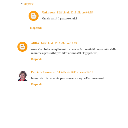
Risposte
Unknown
12 febbraio 2015 alle ore 08:55
Grazie cara! Il piacere è mio!
Rispondi
ANNA
14 febbraio 2015 alle ore 12:15
wow che bello complimenti...e www la creatività sopratutto delle
mamme a presto (http://ilfilodiarianna13.blogspot.com)
Rispondi
Patrizia Leonardi
14 febbraio 2015 alle ore 14:18
Intervista interessante per conoscere meglio Mammaonweb
Rispondi