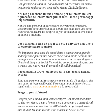
emozione! Sonia Peronaci mi ha accolto con molta ospitalità.
Con grande curiosità
mi sono divertita ad osservare da dietro
le quinte le registrazioni delle video ricette GialloZafferano.
Nel blog hai anche tu una sezione per le interviste, chi
ti piacerebbe intervistare più di tutti (anche personaggi
impossibili)?
Non c'è una persona in particolare che vorrei intervistare.
Sicuramente sono attirata dalle donne che nella loro vita sono
riuscite a realizzare un proprio sogno, conciliando il loro ruolo
di donna e mamma.
Cosa ti ha dato fino ad ora il tuo blog a livello emotivo e
di esperienza personale?
Ho imparato tante cose da autodidatta e questa è una grande
soddisfazione personale! Sapere che ci sono molte persone che
ogni giorno visitano www.mammaonweb.it mi riempie di gioia!
Grazie al Blog e ai Social Network ho conosciuto molte persone
e creato una nuova rete di contatti e di collaborazioni.
Raccontami in breve, qualcosa di te che ancora non hai
svelato
Sono una persona molto trasparente e quando c'è qualcosa che
non va mi si legge negli occhi! Forse non ho mai detto che .......
seguitemi su
www.mammaonweb.it
e lo scoprirete!
Progetti per il futuro?
Progetti per il futuro tanti, come sempre! Chi mi conosce bene
sa che non riesco a stare ferma, senza progettare e senza farmi
venire in mente nuove idee! Il 2015 è dedicato principalmente
allo studio! Mi sono iscritta a un Master in Social Media