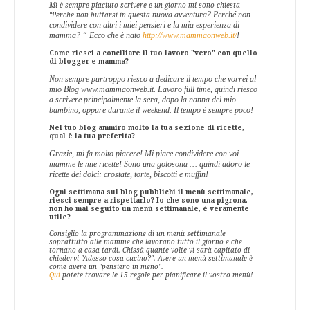
Mi è sempre piaciuto scrivere e un giorno mi sono chiesta
nuova avventura? Perché non
“Perché non buttarsi in questa
condividere con altri i miei pensieri e la mia esperienza di
mamma? “ Ecco che è nato
http://www.mammaonweb.it/
!
Come riesci a conciliare il tuo lavoro "vero" con quello
di blogger e mamma?
Non sempre purtroppo riesco a dedicare il tempo che vorrei al
mio Blog www.mammaonweb.it. Lavoro full time, quindi riesco
a scrivere principalmente la sera, dopo la nanna del mio
bambino, oppure durante il weekend. Il tempo è sempre poco!
Nel tuo blog ammiro molto la tua sezione di ricette,
qual è la tua preferita?
Grazie, mi fa molto piacere! Mi piace condividere con voi
mamme le mie ricette! Sono una golosona … quindi adoro le
ricette dei dolci: crostate, torte, biscotti e muffin!
Ogni settimana sul blog pubblichi il menù settimanale,
riesci sempre a rispettarlo? Io che sono una pigrona,
non ho mai seguito un menù settimanale, è veramente
utile?
Consiglio la programmazione di un menù settimanale
soprattutto alle mamme che lavorano tutto il giorno e che
tornano a casa tardi. Chissà quante volte vi sarà capitato di
chiedervi "Adesso cosa cucino?". Avere un menù settimanale è
come avere un "pensiero in meno".
Qui
potete trovare le 15 regole per pianificare il vostro menù!