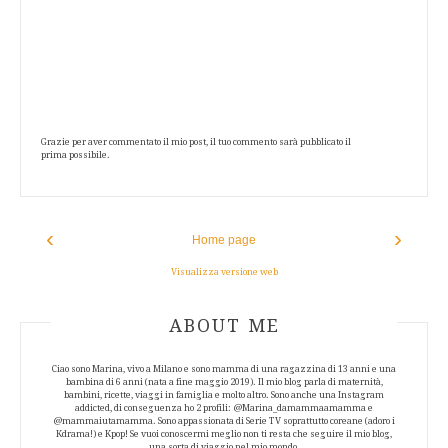
Grazie per aver commentato il mio post, il tuo commento sarà pubblicato il
prima possibile.
‹
›
Home page
Visualizza versione web
ABOUT AUTHOR
ABOUT ME
Ciao sono Marina, vivo a Milano e sono mamma di una ragazzina di 13 anni e una
bambina di 6 anni (nata a fine maggio 2019). Il mio blog parla di maternità,
bambini, ricette, viaggi in famiglia e molto altro. Sono anche una Instagram
addicted, di conseguenza ho 2 profili: @Marina_damammaamamma e
@mammaiutamamma. Sono appassionata di Serie TV soprattutto coreane (adoro i
Kdrama!) e Kpop! Se vuoi conoscermi meglio non ti resta che seguire il mio blog,
una sorta di viaggio nel mio mondo.