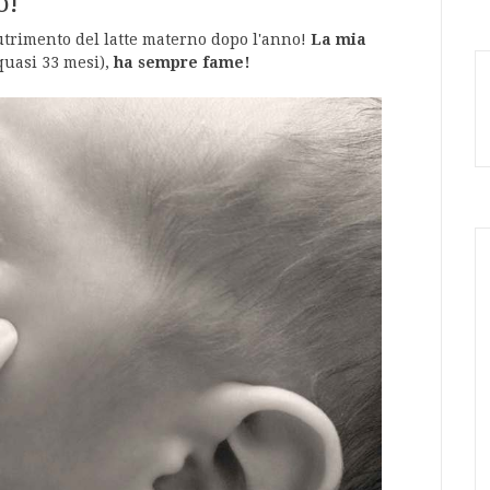
o!
nutrimento del latte materno dopo l'anno!
La mia
quasi 33 mesi),
ha sempre fame!