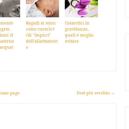
amento
Ragadi al seno:
Cosmetici in
gato,
come curarle?
gravidanza,
ioni: il
Gli "impicci"
quali è meglio
materno
dell'allattament
evitare
 acqua!
o
ome page
Post più vecchio →