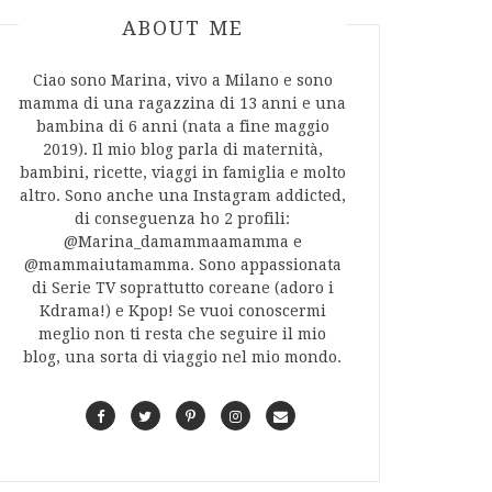
ABOUT AUTHOR
ABOUT ME
Ciao sono Marina, vivo a Milano e sono
mamma di una ragazzina di 13 anni e una
bambina di 6 anni (nata a fine maggio
2019). Il mio blog parla di maternità,
bambini, ricette, viaggi in famiglia e molto
altro. Sono anche una Instagram addicted,
di conseguenza ho 2 profili:
@Marina_damammaamamma e
@mammaiutamamma. Sono appassionata
di Serie TV soprattutto coreane (adoro i
Kdrama!) e Kpop! Se vuoi conoscermi
meglio non ti resta che seguire il mio
blog, una sorta di viaggio nel mio mondo.
F
T
P
I
C
a
w
i
n
o
c
i
n
s
n
e
t
t
t
t