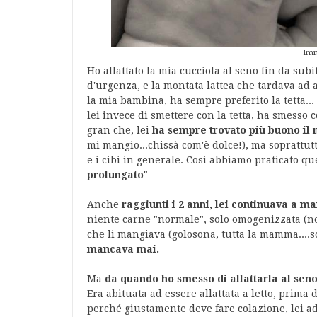
Imm
Ho allattato la mia cucciola al seno fin da subi
d'urgenza, e la montata lattea che tardava ad a
la mia bambina, ha sempre preferito la tetta...
lei invece di smettere con la tetta, ha smesso 
gran che, lei
ha sempre trovato più buono il 
mi mangio...chissà com'è dolce!), ma soprattut
e i cibi in generale. Così abbiamo praticato q
prolungato
"
Anche
raggiunti i 2 anni, lei continuava a m
niente carne "normale", solo omogenizzata (non 
che li mangiava (golosona, tutta la mamma....so
mancava mai.
Ma
da quando ho smesso di allattarla al sen
Era abituata ad essere allattata a letto, prima 
perché giustamente deve fare colazione, lei ad