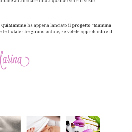
nuate ad allattare fino a quando voi e il vostro
e
QuiMamme
ha appena lanciato il
progetto "Mamma
e le bufale che girano online, se volete approfondire il