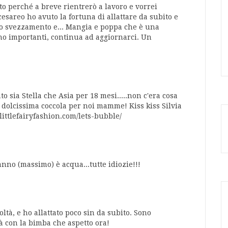
to perché a breve rientrerò a lavoro e vorrei
cesareo ho avuto la fortuna di allattare da subito e
o svezzamento e... Mangia e poppa che è una
no importanti, continua ad aggiornarci. Un
to sia Stella che Asia per 18 mesi.....non c'era cosa
 dolcissima coccola per noi mamme! Kiss kiss Silvia
littlefairyfashion.com/lets-bubble/
l'anno (massimo) è acqua...tutte idiozie!!!
oltà, e ho allattato poco sin da subito. Sono
 con la bimba che aspetto ora!