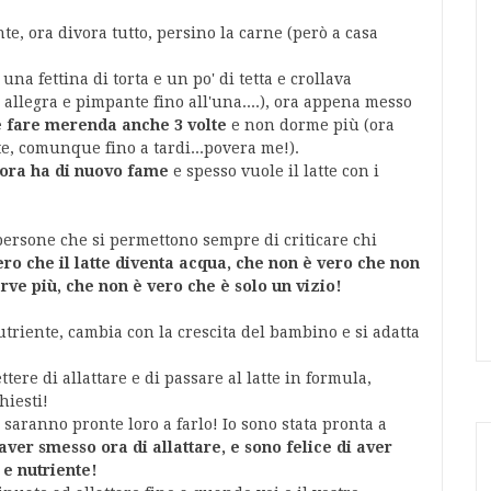
e, ora divora tutto, persino la carne (però a casa
na fettina di torta e un po' di tetta e crollava
 allegra e pimpante fino all'una....), ora appena messo
 fare merenda anche 3 volte
e non dorme più (ora
e, comunque fino a tardi...povera me!).
ora ha di nuovo fame
e spesso vuole il latte con i
persone che si permettono sempre di criticare chi
ero che il latte diventa acqua, che non è vero che non
rve più, che non è vero che è solo un vizio!
utriente, cambia con la crescita del bambino e si adatta
tere di allattare e di passare al latte in formula,
hiesti!
ranno pronte loro a farlo! Io sono stata pronta a
 aver smesso ora di allattare, e sono felice di aver
 e nutriente!