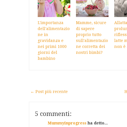
L'importanza
Mamme, sicure
Allatt
dell'alimentazio
di sapere
prolun
ne in
proprio tutto
rifless
gravidanza e
sull'alimentazio
latte 
nei primi 1000
ne corretta dei
non è
giorni del
nostri bimbi?
bambino
← Post più recente
H
5 commenti:
Mummyinprogress
ha detto...