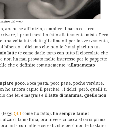
agine dal web
to, anche se all'inizio, complice il parto cesareo
rrivare, i primi mesi ho fatto allattamento misto. Però
 e una volta introdotti gli alimenti per lo svezzamento,
col biberon... diciamo che non le è mai piaciuto un
mio latte
(e come darle torto con tutto il cioccolato che
to non ha mai provato molto interesse per le pappette
uello che è definito comunemente "
allattamento
angiare poco
. Poca pasta, poco pane, poche verdure,
ho ancora capito il perché)... i dolci, però, quelli si
lo che lei è magra!) e il
latte di mamma, quello non
o
(leggi
QUI
come ho fatto),
ha sempre fame!
di alzarci la mattina, ora invece ci tocca alzarci prima
ora farla con latte e cereali, che però non le bastano