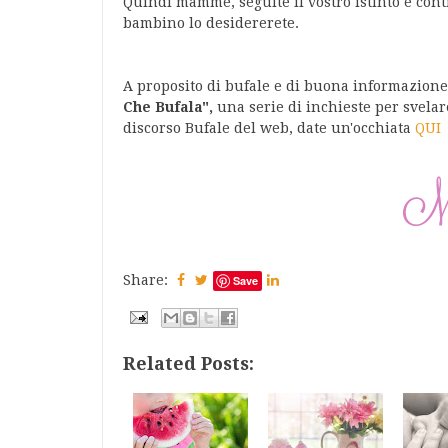
Quindi mamme, seguite il vostro istinto e conti
bambino lo desidererete.
A proposito di bufale e di buona informazion
Che Bufala",
una serie di inchieste per svelar
discorso Bufale del web, date un'occhiata
QUI
Share:
Save
Related Posts: