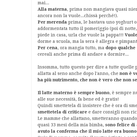
mai...
Alla materna
, prima non mangiava quasi nient
ancora non la vuole...chissà perché!).
Per merenda
prima, le bastava uno yoghurt o u
addormentata tutto il pomeriggio (poi di notte,
piede in casa, urla che vuole la pappa!!!
Vuole
dorme a scuola, ma la sera è allegra e pimpant
Per cena
, ora mangia tutto, ma
dopo qualche 
cereali anche prima di andare a dormire...
Insomma, tutto questo per dire a tutte quelle 
allatta al seno anche dopo l'anno, che
non è v
ha più nutrimento, che non è vero che non se
Il latte materno è sempre buono
, è sempre n
alle sue necessità, fa bene ed è gratis!
Quindi smettetela di insistere che è ora di smet
smettetela di criticare
e dare consigli non ric
Le mamme che allattano, smetteranno quando sa
quasi 33 mesi della mia bimba,
sono felice di
avuto la conferma che il mio latte era buono