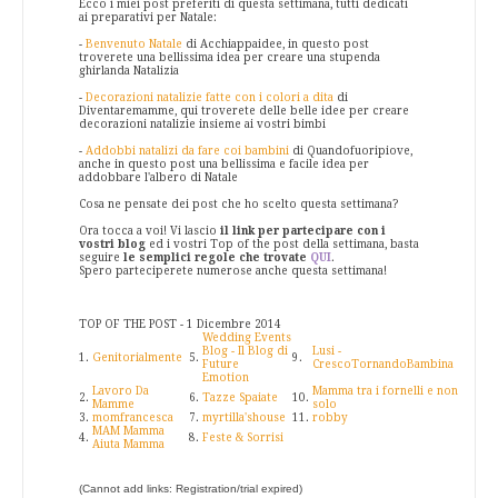
Ecco i miei post preferiti di questa settimana, tutti dedicati
ai preparativi per Natale:
-
Benvenuto Natale
di Acchiappaidee, in questo post
troverete una bellissima idea per creare una stupenda
ghirlanda Natalizia
-
Decorazioni natalizie fatte con i colori a dita
di
Diventaremamme, qui troverete delle belle idee per creare
decorazioni natalizie insieme ai vostri bimbi
-
Addobbi natalizi da fare coi bambini
di Quandofuoripiove,
anche in questo post una bellissima e facile idea per
addobbare l'albero di Natale
Cosa ne pensate dei post che ho scelto questa settimana?
Ora tocca a voi! Vi lascio
il link per partecipare con i
vostri blog
ed i vostri Top of the post della settimana, basta
seguire
le semplici regole che trovate
QUI
.
Spero parteciperete numerose anche questa settimana!
TOP OF THE POST - 1 Dicembre 2014
Wedding Events
Blog - Il Blog di
Lusi -
1.
Genitorialmente
5.
9.
Future
CrescoTornandoBambina
Emotion
Lavoro Da
Mamma tra i fornelli e non
2.
6.
Tazze Spaiate
10.
Mamme
solo
3.
momfrancesca
7.
myrtilla'shouse
11.
robby
MAM Mamma
4.
8.
Feste & Sorrisi
Aiuta Mamma
(Cannot add links: Registration/trial expired)