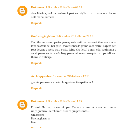
Unknown
1 dicembre 2014 alle ore 08:57
ciao Marina, vado a vedere i post consigliati...un bacione e buona
settimana:)simona
Rispondi
theSwingingMom
1 dicembre 2014 alle ore 23:12
Ciao Marina vorrei partecipare questa settimana - sarà il natale ma ho
letto davvero dei bei post!- ma essendo la prima volta vorrei sapere se i
post devono essere stati scritti (oltre che letti) durante la settimana e
se si possono citare solo blog personali o anche ospitati su portali ecc.
thanx in anticipo!
Rispondi
Acchiappaidee
3 dicembre 2014 alle ore 17:18
grazie per aver scelto Acchiappaidee ti aspetto ciao!
Rispondi
Unknown
4 dicembre 2014 alle ore 11:09
Eccomi Marina, scusami per l'assenza ma è stato un mese
impegnativo...cercherò di essere più presente...
Un bacione
Buona giornata
Manu