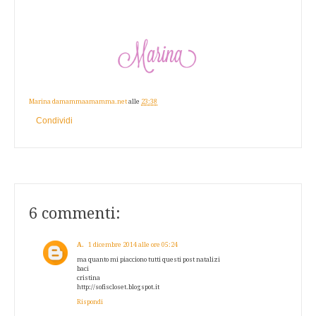
Marina damammaamamma.net
alle
23:38
Condividi
6 commenti:
A.
1 dicembre 2014 alle ore 05:24
ma quanto mi piacciono tutti questi post natalizi
baci
cristina
http://sofiscloset.blogspot.it
Rispondi