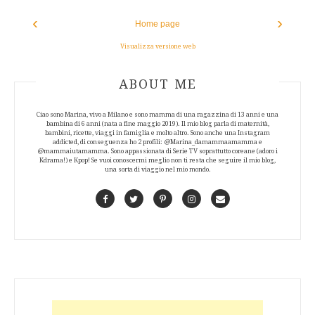
‹
›
Home page
Visualizza versione web
ABOUT AUTHOR
ABOUT ME
Ciao sono Marina, vivo a Milano e sono mamma di una ragazzina di 13 anni e una
bambina di 6 anni (nata a fine maggio 2019). Il mio blog parla di maternità,
bambini, ricette, viaggi in famiglia e molto altro. Sono anche una Instagram
addicted, di conseguenza ho 2 profili: @Marina_damammaamamma e
@mammaiutamamma. Sono appassionata di Serie TV soprattutto coreane (adoro i
Kdrama!) e Kpop! Se vuoi conoscermi meglio non ti resta che seguire il mio blog,
una sorta di viaggio nel mio mondo.
Facebook
Twitter
Pinterest
Instagram
Contact