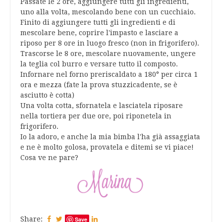
Passate le 2 ore, aggiungere tutti gli ingredienti,
uno alla volta, mescolando bene con un cucchiaio.
Finito di aggiungere tutti gli ingredienti e di
mescolare bene, coprire l'impasto e lasciare a
riposo per 8 ore in luogo fresco (non in frigorifero).
Trascorse le 8 ore, mescolare nuovamente, ungere
la teglia col burro e versare tutto il composto.
Infornare nel forno preriscaldato a 180° per circa 1
ora e mezza (fate la prova stuzzicadente, se è
asciutto è cotta)
Una volta cotta, sfornatela e lasciatela riposare
nella tortiera per due ore, poi riponetela in
frigorifero.
Io la adoro, e anche la mia bimba l'ha già assaggiata
e ne è molto golosa, provatela e ditemi se vi piace!
Cosa ve ne pare?
Share:
Save