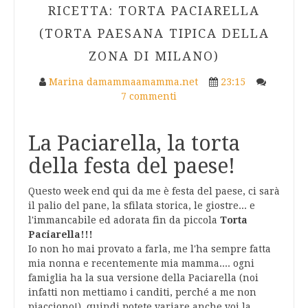
RICETTA: TORTA PACIARELLA
(TORTA PAESANA TIPICA DELLA
ZONA DI MILANO)
Marina damammaamamma.net
23:15
7 commenti
La Paciarella, la torta
della festa del paese!
Questo week end qui da me è festa del paese, ci sarà
il palio del pane, la sfilata storica, le giostre... e
l'immancabile ed adorata fin da piccola
Torta
Paciarella!!!
Io non ho mai provato a farla, me l'ha sempre fatta
mia nonna e recentemente mia mamma.... ogni
famiglia ha la sua versione della Paciarella (noi
infatti non mettiamo i canditi, perché a me non
piacciono!), quindi potete variare anche voi la