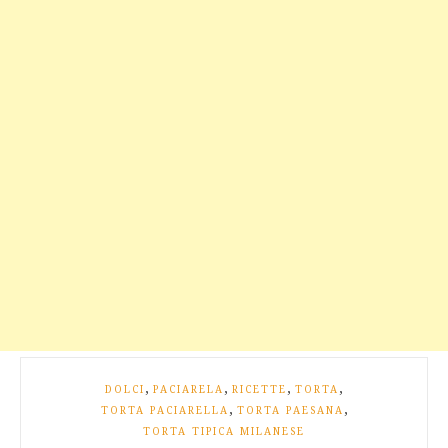
,
,
,
,
DOLCI
PACIARELA
RICETTE
TORTA
,
,
TORTA PACIARELLA
TORTA PAESANA
TORTA TIPICA MILANESE