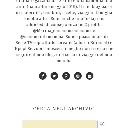
di una ragazzina di 13 anni e una bambina di 6
anni (nata a fine maggio 2019). Il mio blog parla
di maternità, bambini, ricette, viaggi in famiglia
e molto altro. Sono anche una Instagram
addicted, di conseguenza ho 2 profili:
@Marina_damammaamamma e
@mammaiutamamma. Sono appassionata di
Serie TV soprattutto coreane (adoro i Kdrama!) e
Kpop! Se vuoi conoscermi meglio non ti resta che
seguire il mio blog, una sorta di viaggio nel mio
mondo.
F
T
P
I
C
a
w
i
n
o
c
i
n
s
n
e
t
t
t
t
b
t
e
a
a
o
e
r
g
c
CERCA NELL'ARCHIVIO
o
r
e
r
t
k
s
a
t
m