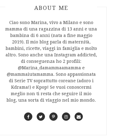
ABOUT AUTHOR
ABOUT ME
Ciao sono Marina, vivo a Milano e sono
mamma di una ragazzina di 13 anni e una
bambina di 6 anni (nata a fine maggio
2019). Il mio blog parla di maternità,
bambini, ricette, viaggi in famiglia e molto
altro. Sono anche una Instagram addicted,
di conseguenza ho 2 profili:
@Marina_damammaamamma e
@mammaiutamamma. Sono appassionata
di Serie TV soprattutto coreane (adoro i
Kdrama!) e Kpop! Se vuoi conoscermi
meglio non ti resta che seguire il mio
blog, una sorta di viaggio nel mio mondo.
F
T
P
I
C
a
w
i
n
o
c
i
n
s
n
e
t
t
t
t